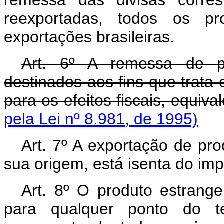
remessa das divisas corre
reexportadas, todos os pro
exportações brasileiras.
Art. 6º A remessa de p
destinados aos fins que trata o
para os efeitos fiscais, equiv
pela Lei nº 8.981, de 1995)
Art. 7º A exportação de pr
sua origem, está isenta do im
Art. 8º O produto estrang
para qualquer ponto do ter