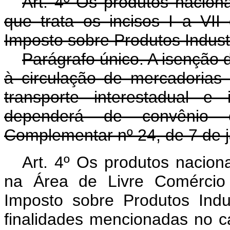
Art. 4º Os produtos naciona
que trata os incisos I a VII
Imposto sobre Produtos Industr
Parágrafo único. A isenção 
à circulação de mercadorias
transporte interestadual e
dependerá de convênio 
Complementar nº 24, de 7 de j
Art. 4º Os produtos nacion
na Área de Livre Comércio 
Imposto sobre Produtos Indu
finalidades mencionadas no ca