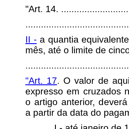
"Art. 14. ...........................
........................................
II -
a quantia equivalent
mês, até o limite de cin
.......................................
"Art. 17
. O valor de aqu
expresso em cruzados 
o artigo anterior, dever
a partir da data do paga
I - até janeiro de 1989,