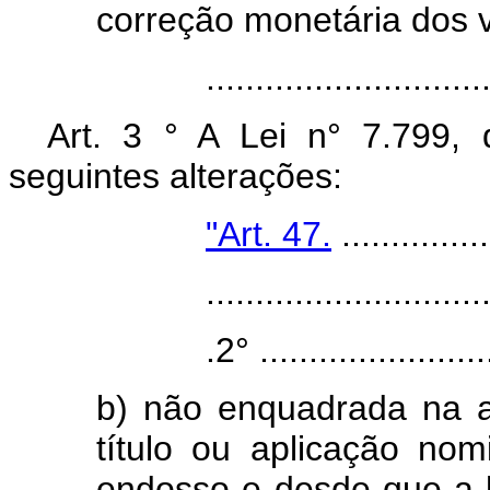
correção monetária dos v
.....................................
Art. 3 ° A Lei n° 7.799,
seguintes alterações:
"Art. 47.
...............
.....................................
.2° ................................
b) não enquadrada na alí
título ou aplicação nomi
endosso e desde que a li