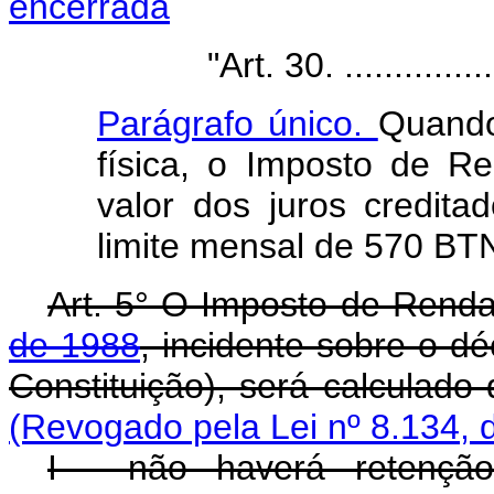
encerrada
"Art. 30. ..........................
Parágrafo único.
Quando
física, o Imposto de Re
valor dos juros credit
limite mensal de 570 BTN
Art. 5° O Imposto de Renda
de 1988
, incidente sobre o déc
Constituição), será calculado
(Revogado pela Lei nº 8.134, 
I - não haverá retenção