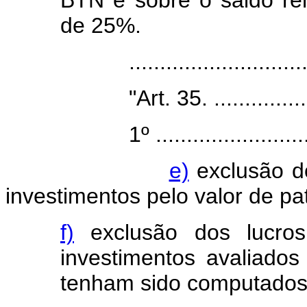
BTN e sobre o saldo rem
de 25%.
.....................................
"Art. 35. .........................
1º ..................................
e)
exclusão do
investimentos pelo valor de pat
f)
exclusão dos lucros
investimentos avaliados
tenham sido computados