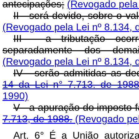
antecipações;
(Revogado pela 
II - será devido, sobre o va
(Revogado pela Lei nº 8.134, 
III - a tributação ocor
separadamente dos demais
(Revogado pela Lei nº 8.134, 
IV - serão admitidas as de
14 da Lei n° 7.713. de 1988
1990)
V - a apuração do imposto 
7.713, de 1988.
(Revogado pel
Art. 6° É a União autori