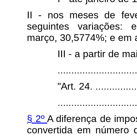
II - nos meses de feve
seguintes variações: 
março, 30,5774%; e em a
III - a partir de maio de
.....................................
"Art. 24. .........................
....................................
§ 2º
A diferença de imp
convertida em número 