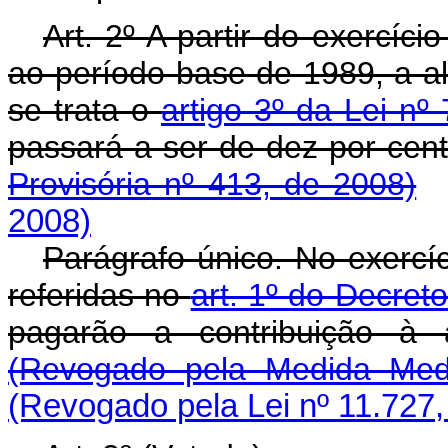
Art. 2º A partir do exercíc
ao período-base de 1989, a al
se trata o
artigo 3º da Lei n
passará a ser de dez por cen
Provisória nº 413, de 2008)
2008)
Parágrafo único. No exercíc
referidas no
art. 1º do Decret
pagarão a contribuição à 
(Revogado pela Medida Medi
(Revogado pela Lei nº 11.727,