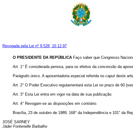
Revogada pela Lei nº 9.528, 10.12.97
O PRESIDENTE DA REPÚBLICA
Faço saber que Congresso Nacional
Art. 1° É considerada penosa, para os efeitos da concessão da apose
Parágrafo único. A aposentadoria especial referida no
caput
deste arti
Art. 2° O Poder Executivo regulamentará esta Lei no prazo de 60 (se
Art. 3° Esta Lei entra em vigor na data de sua publicação.
Art. 4° Revogam-se as disposições em contrário.
Brasília, 23 de outubro de 1989; 168° da Independência e 101° da Rep
JOSÉ SARNEY
Jáder Fontenelle Barbalho