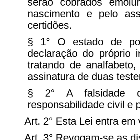
serão cobrados emolum
nascimento e pelo ass
certidões.
§ 1° O estado de po
declaração do próprio 
tratando de analfabet
assinatura de duas test
§ 2° A falsidade d
responsabilidade civil e 
Art. 2° Esta Lei entra em
Art. 3° Revogam-se as di