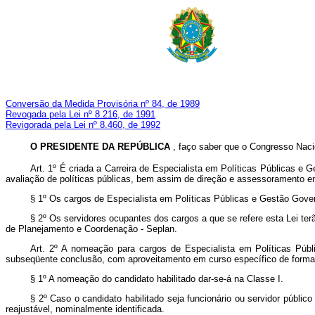
Conversão da Medida Provisória nº 84, de 1989
Revogada pela Lei nº 8.216, de 1991
Revigorada pela Lei nº 8.460, de 1992
O PRESIDENTE DA REPÚBLICA
, faço saber que o Congresso Nacio
Art. 1º É criada a Carreira de Especialista em Políticas Públicas 
avaliação de políticas públicas, bem assim de direção e assessoramento em
§ 1º Os cargos de Especialista em Políticas Públicas e Gestão Gover
§ 2º Os servidores ocupantes dos cargos a que se refere esta Lei te
de Planejamento e Coordenação - Seplan.
Art. 2º A nomeação para cargos de Especialista em Políticas Públ
subseqüente conclusão, com aproveitamento em curso específico de formaç
§ 1º A nomeação do candidato habilitado dar-se-á na Classe I.
§ 2º Caso o candidato habilitado seja funcionário ou servidor públi
reajustável, nominalmente identificada.