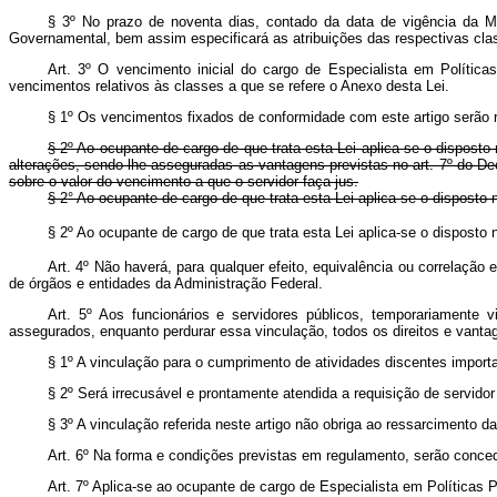
§ 3º No prazo de noventa dias, contado da data de vigência da M
Governamental, bem assim especificará as atribuições das respectivas cla
Art. 3º O vencimento inicial do cargo de Especialista em Políti
vencimentos relativos às classes a que se refere o Anexo desta Lei.
§ 1º Os vencimentos fixados de conformidade com este artigo serão re
§ 2º Ao ocupante de cargo de que trata esta Lei aplica-se o disposto
alterações, sendo-lhe asseguradas as vantagens previstas no art. 7º do De
sobre o valor do vencimento a que o servidor faça jus.
§ 2° Ao ocupante de cargo de que trata esta Lei aplica-se o disposto
§ 2º Ao ocupante de cargo de que trata esta Lei aplica-se o disposto
Art. 4º Não haverá, para qualquer efeito, equivalência ou correlação
de órgãos e entidades da Administração Federal.
Art. 5º Aos funcionários e servidores públicos, temporariamente 
assegurados, enquanto perdurar essa vinculação, todos os direitos e vant
§ 1º A vinculação para o cumprimento de atividades discentes importa
§ 2º Será irrecusável e prontamente atendida a requisição de servido
§ 3º A vinculação referida neste artigo não obriga ao ressarcimento 
Art. 6º Na forma e condições previstas em regulamento, serão conce
Art. 7º Aplica-se ao ocupante de cargo de Especialista em Políticas