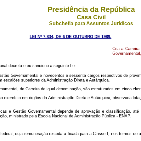
Presidência da República
Casa Civil
Subchefia para Assuntos Jurídicos
LEI Nº 7.834, DE 6 DE OUTUBRO DE 1989.
Cria a Carreir
Governamental, 
nal decreta e eu sanciono a seguinte Lei:
e Gestão Governamental e novecentos e sessenta cargos respectivos de provi
 escalões superiores da Administração Direta e Autárquica.
namental, da Carreira de igual denominação, são estruturados em cinco clas
rão exercício em órgãos da Administração Direta e Autárquica, observada lo
icas e Gestão Governamental depende de aprovação e classificação, até o
ão, ministrado pela Escola Nacional de Administração Pública - ENAP.
co federal, cuja remuneração exceda a fixada para a Classe I, nos termos do