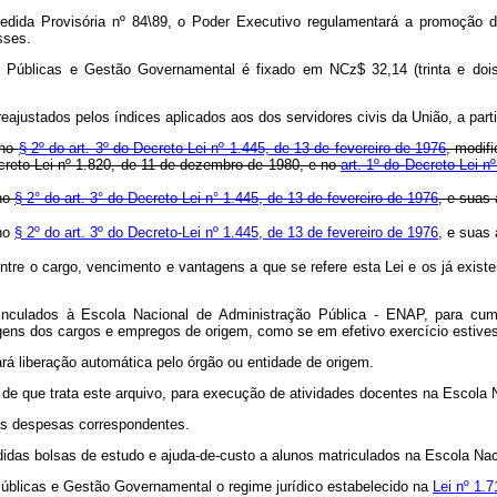
edida Provisória nº 84\89, o Poder Executivo regulamentará a promoção 
sses.
cas Públicas e Gestão Governamental é fixado em NCz$ 32,14 (trinta e do
ajustados pelos índices aplicados aos dos servidores civis da União, a parti
 no
§ 2º do art. 3º do Decreto-Lei nº 1.445, de 13 de fevereiro de 1976
, modif
creto-Lei nº 1.820, de 11 de dezembro de 1980, e no
art. 1º do Decreto-Lei 
 no
§ 2° do art. 3° do Decreto-Lei n° 1.445, de 13 de fevereiro de 1976
, e suas
 no
§ 2º do art. 3º do Decreto-Lei nº 1.445, de 13 de fevereiro de 1976
, e suas
 entre o cargo, vencimento e vantagens a que se refere esta Lei e os já exist
vinculados à Escola Nacional de Administração Pública - ENAP, para cump
agens dos cargos e empregos de origem, como se em efetivo exercício estiv
rá liberação automática pelo órgão ou entidade de origem.
r de que trata este arquivo, para execução de atividades docentes na Escola
das despesas correspondentes.
didas bolsas de estudo e ajuda-de-custo a alunos matriculados na Escola Na
 Públicas e Gestão Governamental o regime jurídico estabelecido na
Lei nº 1.