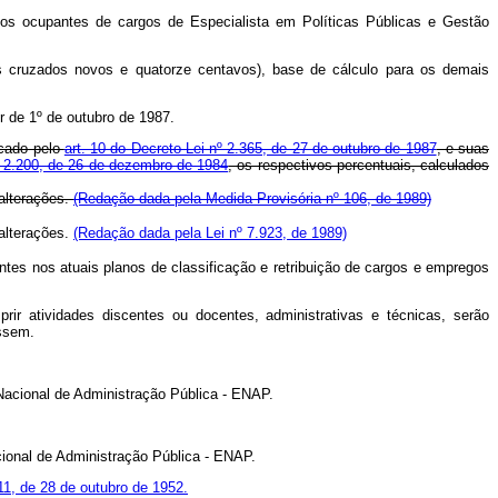
dos ocupantes de cargos de Especialista em Políticas Públicas e Gestão
is cruzados novos e quatorze centavos), base de cálculo para os demais
r de 1º de outubro de 1987.
icado pelo
art. 10 do Decreto-Lei nº 2.365, de 27 de outubro de 1987
, e suas
nº 2.200, de 26 de dezembro de 1984
, os respectivos percentuais, calculados
 alterações.
(Redação dada pela Medida Provisória nº 106, de 1989)
 alterações.
(Redação dada pela Lei nº 7.923, de 1989)
entes nos atuais planos de classificação e retribuição de cargos e empregos
rir atividades discentes ou docentes, administrativas e técnicas, serão
essem.
 Nacional de Administração Pública - ENAP.
cional de Administração Pública - ENAP.
711, de 28 de outubro de 1952.