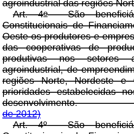
agroindustrial das regiões Nor
o
Art. 4
São beneficiár
Constitucionais de Financia
Oeste os produtores e empresa
das cooperativas de produ
produtivas nos setores agr
agroindustrial, de empreendi
regiões Norte, Nordeste e
prioridades estabelecidas n
desenvolvimento
de 2012)
Art. 4
º
São beneficiár