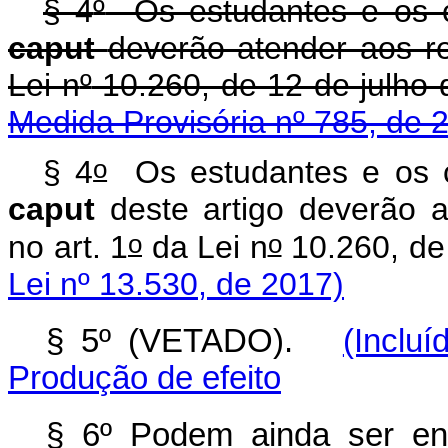
§ 4
º
Os estudantes e os c
caput
deverão atender aos re
Lei n
º
10.260, de 12 de
Medida Provisória nº 785, de 
o
§ 4
Os estudantes e os c
caput
deste artigo deverão a
o
o
no art. 1
da Lei n
10.260, de
Lei nº 13.530, de 2017)
§ 5º (VETADO).
(Inclu
Produção de efeito
§ 6º Podem ainda ser en