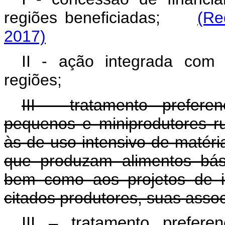
regiões beneficiadas;
(Re
2017)
II - ação integrada com i
regiões;
III - tratamento prefere
pequenos e miniprodutores r
às de uso intensivo de matéri
que produzam alimentos bás
bem como aos projetos de i
citados produtores, suas asso
III – tratamento prefere