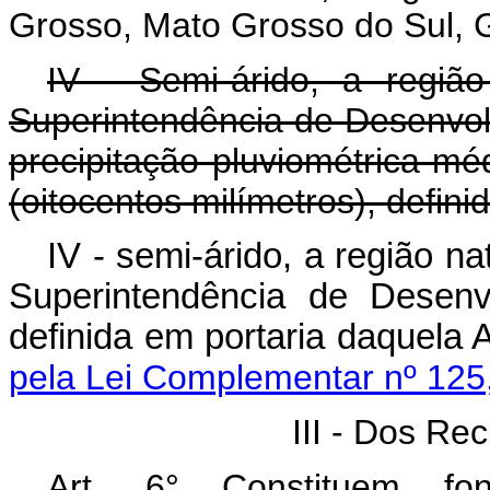
Grosso, Mato Grosso do Sul, Go
IV - Semi-árido, a regiã
Superintendência de Desenvo
precipitação pluviométrica mé
(oitocentos milímetros), defin
IV - semi-árido, a região n
Superintendência de Desenv
definida em portaria da
pela Lei Complementar nº 125
III - Dos Re
Art. 6° Constituem f