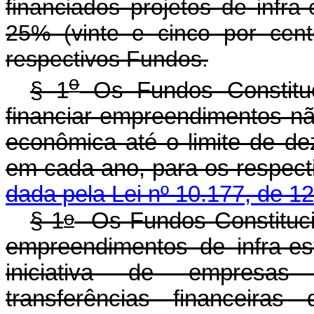
financiados projetos de infra
25% (vinte e cinco por cent
respectivos Fundos.
o
§ 1
Os Fundos Constituc
financiar empreendimentos nã
econômica até o limite de de
em cada ano, para os 
dada pela Lei nº 10.177, de 1
o
§ 1
Os Fundos Constitucio
empreendimentos de infra-es
iniciativa de empresas
transferências financeiras