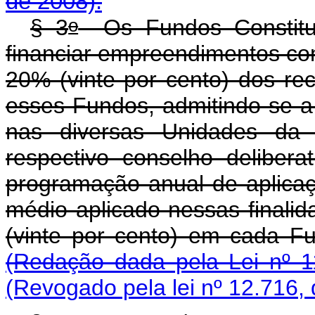
de 2008).
o
§ 3
Os Fundos Constituc
financiar empreendimentos come
20% (vinte por cento) dos re
esses Fundos, admitindo-se a 
nas diversas Unidades da 
respectivo conselho deliber
programação anual de aplicaç
médio aplicado nessas finalid
(vinte por cento) em 
(Redação dada pela Lei nº 1
(Revogado pela lei nº 12.716,