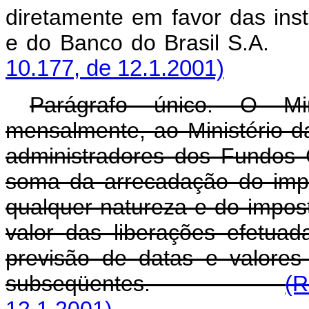
diretamente em favor das insti
e do Banco do Brasi
10.177, de 12.1.2001)
Parágrafo único. O Min
mensalmente, ao Ministério d
administradores dos Fundos 
soma da arrecadação do imp
qualquer natureza e do impost
valor das liberações efetu
previsão de datas e valores
subseqüentes.
(R