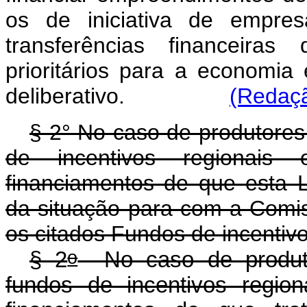
os de iniciativa de empre
transferências financeiras
prioritários para a economia
deliberativo.
(Redaçã
§ 2° No caso de produtores
de incentivos regionais
financiamentos de que esta L
da situação para com a Comis
os citados Fundos de incentivo
o
§ 2
No caso de produtor
fundos de incentivos regio