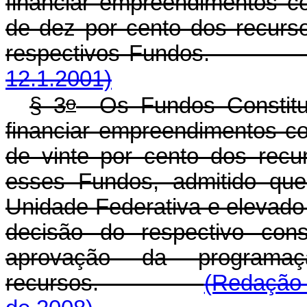
financiar empreendimentos co
de dez por cento dos recurs
respectivos Fundo
12.1.2001)
o
§ 3
Os Fundos Constituc
financiar empreendimentos com
de vinte por cento dos recu
esses Fundos, admitido que 
Unidade Federativa e elevado 
decisão do respectivo cons
aprovação da programa
recursos.
(Redação 