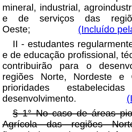
mineral, industrial, agroindus
e de serviços das regiõ
Oeste;
(Incluído pe
II - estudantes regularment
e de educação profissional, té
contribuirão para o desenv
regiões Norte, Nordeste e
prioridades estabeleci
desenvolvimento.
(
§ 1° No caso de áreas pio
Agrícola das regiões Nor