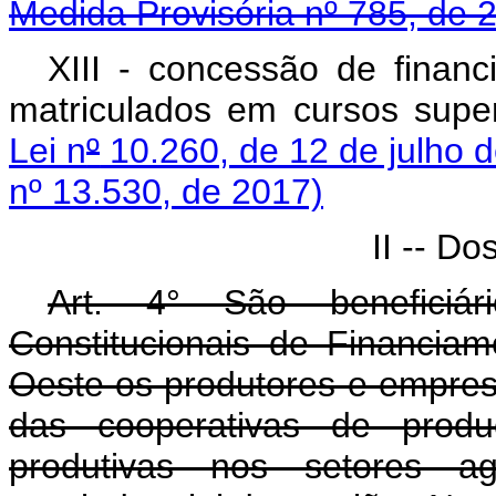
Medida Provisória nº 785, de 
XIII - concessão de finan
matriculados em cursos super
Lei n
º
10.260, de 12 de julho 
nº 13.530, de 2017)
II -- Do
Art. 4° São beneficiá
Constitucionais de Financia
Oeste os produtores e empresa
das cooperativas de produ
produtivas nos setores agr