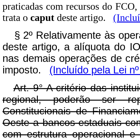
praticadas com recursos do FCO, 
trata o
caput
deste artigo.
(Inclu
§ 2º Relativamente às oper
deste artigo, a alíquota do 
nas demais operações de crédi
imposto.
(Incluído pela Lei n
Art. 9° A critério das instit
regional, poderão ser r
Constitucionais de Financia
Oeste a bancos estaduais co
com estrutura operacional e 