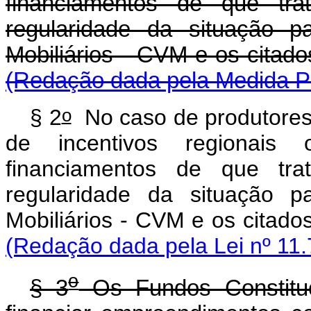
financiamentos de que tra
regularidade da situação 
Mobiliários - CVM e os 
(Redação dada pela Medida Pr
o
§ 2
No caso de produtores 
de incentivos regionais
financiamentos de que tra
regularidade da situação 
Mobiliários - CVM e os 
(Redação dada pela Lei nº 11.
o
§ 3
Os Fundos Constituc