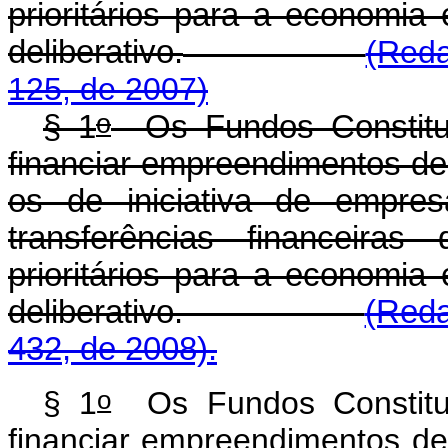
prioritários para a economia
deliberativo.
(Reda
125, de 2007)
o
§ 1
Os Fundos Constituc
financiar empreendimentos de 
os de iniciativa de empre
transferências financeiras
prioritários para a economia
deliberativo.
(Reda
432, de 2008).
o
§ 1
Os Fundos Constituc
financiar empreendimentos de 