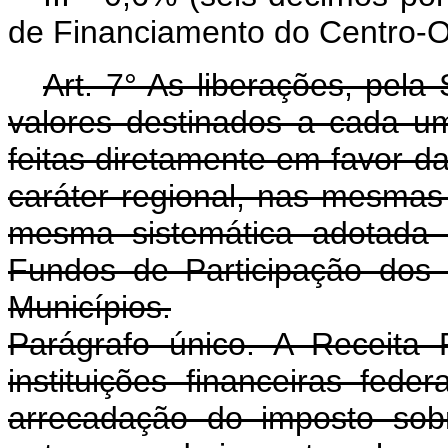
de Financiamento do Centro-O
Art. 7° As liberações, pela
valores destinados a cada um
feitas diretamente em favor das
caráter regional, nas mesmas
mesma sistemática adotada 
Fundos de Participação dos 
Municípios.
Parágrafo único. A Receita
instituições financeiras fed
arrecadação do imposto sob