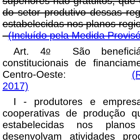
superiores não gratuitos, que
do setor produtivo dessas re
estabelecidas nos planos
(Incluído pela Medida Provisó
o
Art. 4
São beneficiár
constitucionais de financi
Centro-Oeste:
(
2017)
I - produtores e empresa
cooperativas de produção q
estabelecidas nos planos
desenvolvam atividades pro