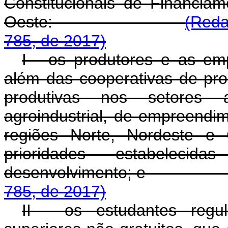
Constitucionais de Financia
Oeste:
(Reda
785, de 2017)
I - os produtores e as emp
além das cooperativas de pr
produtivas nos setores agr
agroindustrial, de empreendi
regiões Norte, Nordeste e
prioridades estabeleci
desenvolvimento; 
785, de 2017)
II - os estudantes regu