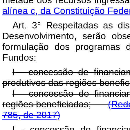
metade dos recursos ingress
alínea c, da Constituição Feder
Art. 3° Respeitadas as di
Desenvolvimento, serão obse
formulação dos programas 
Fundos:
I - concessão de financia
produtivos das regiões benefic
I - concessão de financia
regiões beneficiadas;
(Red
785, de 2017)
I - concessão de financi