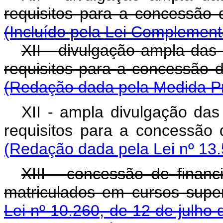
requisitos para a co
(Incluído pela Lei Complement
XII - divulgação ampla das 
requisitos para a con
(Redação dada pela Medida Pr
XII - ampla divulgação das
requisitos para a co
(Redação dada pela Lei nº 13.
XIII - concessão de finan
matriculados em cursos super
Lei n
º
10.260, de 12 de julho 