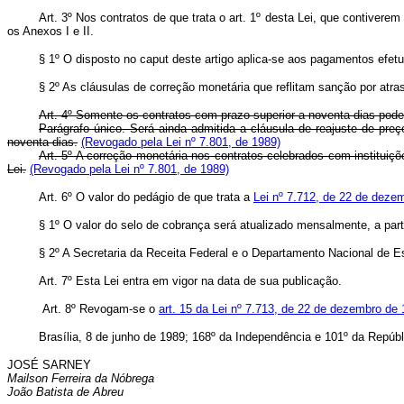
Art. 3º Nos contratos de que trata o art. 1º desta Lei, que contive
os Anexos I e II.
§ 1º O disposto no caput deste artigo aplica-se aos pagamentos efe
§ 2º As cláusulas de correção monetária que reflitam sanção por atr
Art. 4º Somente os contratos com prazo superior a noventa dias pod
Parágrafo único. Será ainda admitida a cláusula de reajuste de preç
noventa dias.
(Revogado pela Lei nº 7.801, de 1989)
Art. 5º A correção monetária nos contratos celebrados com instituiçõ
Lei.
(Revogado pela Lei nº 7.801, de 1989)
Art. 6º O valor do pedágio de que trata a
Lei nº 7.712, de 22 de deze
§ 1º O valor do selo de cobrança será atualizado mensalmente, a part
§ 2º A Secretaria da Receita Federal e o Departamento Nacional de E
Art. 7º Esta Lei entra em vigor na data de sua publicação.
Art. 8º Revogam-se o
art. 15 da Lei nº 7.713, de 22 de dezembro de
Brasília, 8 de junho de 1989; 168º da Independência e 101º da Repúbl
JOSÉ SARNEY
Mailson Ferreira da Nóbrega
João Batista de Abreu