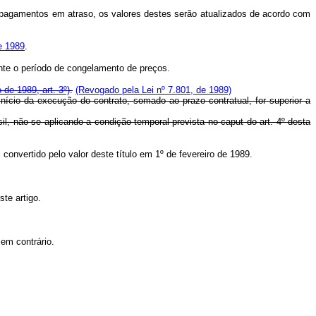
s pagamentos em atraso, os valores destes serão atualizados de acordo com
e 1989
.
ante o período de congelamento de preços.
 de 1989, art. 3º)
.
(Revogado pela Lei nº 7.801, de 1989)
nício da execução do contrato, somado ao prazo contratual, for superior a
il, não se aplicando a condição temporal prevista no caput do art. 4º desta
onvertido pelo valor deste título em 1º de fevereiro de 1989.
te artigo.
em contrário.