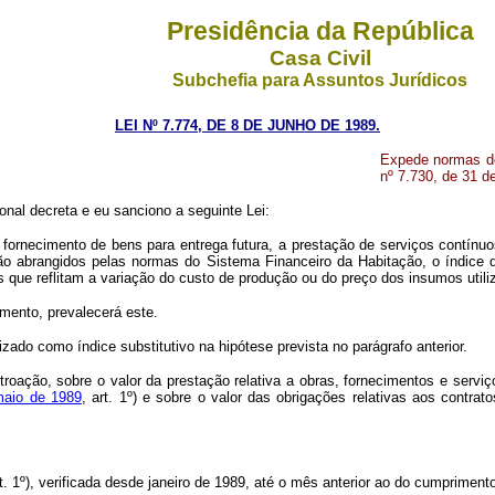
Presidência da República
Casa Civil
Subchefia para Assuntos Jurídicos
LEI Nº 7.774, DE 8 DE JUNHO DE 1989.
Expede normas de
nº 7.730, de 31 de
onal decreta e eu sanciono a seguinte Lei:
fornecimento de bens para entrega futura, a prestação de serviços contínuos
não abrangidos pelas normas do Sistema Financeiro da Habitação, o índic
os que reflitam a variação do custo de produção ou do preço dos insumos utili
amento, prevalecerá este.
zado como índice substitutivo na hipótese prevista no parágrafo anterior.
retroação, sobre o valor da prestação relativa a obras, fornecimentos e ser
maio de 1989
, art. 1º) e sobre o valor das obrigações relativas aos contr
(art. 1º), verificada desde janeiro de 1989, até o mês anterior ao do cumpriment