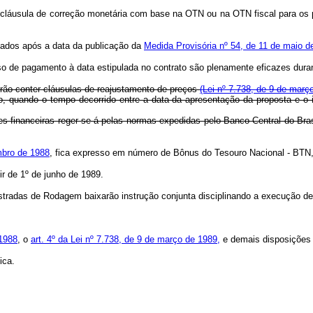
rem cláusula de correção monetária com base na OTN ou na OTN fiscal para o
tuados após a data da publicação da
Medida Provisória nº 54, de 11 de maio d
aso de pagamento à data estipulada no contrato são plenamente eficazes dur
erão conter cláusulas de reajustamento de preços
(Lei nº 7.738, de 9 de março
o, quando o tempo decorrido entre a data da apresentação da proposta e o i
es financeiras reger-se-á pelas normas expedidas pelo Banco Central do Bras
mbro de 1988
, fica expresso em número de Bônus do Tesouro Nacional - BTN, c
ir de 1º de junho de 1989.
stradas de Rodagem baixarão instrução conjunta disciplinando a execução des
 1988
, o
art. 4º da Lei nº 7.738, de 9 de março de 1989,
e demais disposições 
ica.