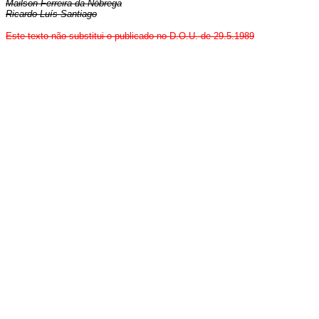
Mailson Ferreira da Nóbrega
Ricardo Luís Santiago
Este texto não substitui o publicado no D.O.U. de 29.5.1989