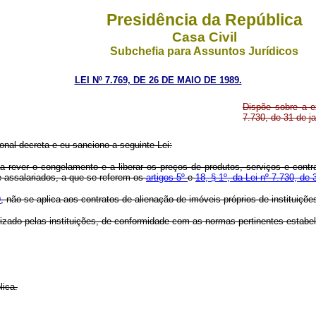
Presidência da República
Casa Civil
Subchefia para Assuntos Jurídicos
LEI Nº 7.769, DE 26 DE MAIO DE 1989.
Dispõe sobre a e
7.730, de 31 de j
nal decreta e eu sanciono a seguinte Lei:
 a rever o congelamento e a liberar os preços de produtos, serviços e contr
 assalariados, a que se referem os
artigos 5º
e
18, § 1º, da Lei nº 7.730, de 
9
, não se aplica aos contratos de alienação de imóveis próprios de instituiçõ
lizado pelas instituições, de conformidade com as normas pertinentes estabel
lica.