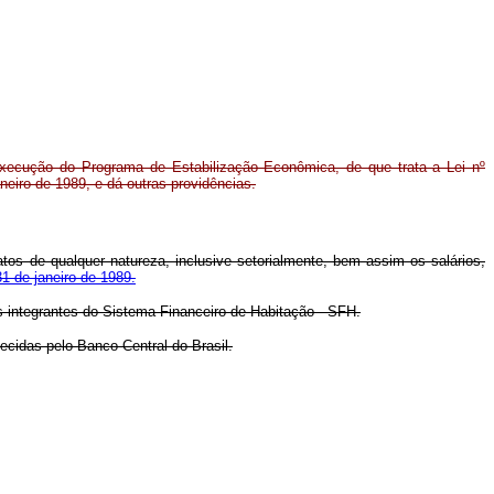
xecução do Programa de Estabilização Econômica, de que trata a Lei nº
aneiro de 1989, e dá outras providências.
atos de qualquer natureza, inclusive setorialmente, bem assim os salários,
31 de janeiro de 1989.
es integrantes do Sistema Financeiro de Habitação - SFH.
ecidas pelo Banco Central do Brasil.