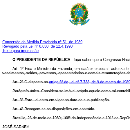
Conversão da Medida Provisória nº 51, de 1989
Revogado pela Lei nº 8.030, de 12.4.1990
Texto para impressão
O PRESIDENTE DA REPÚBLICA
, faço saber que o Congresso Nacio
Art. 1º Fica o Ministro da Fazenda, em caráter especial, autorizado
vencimentos, soldos, proventos, aposentadorias e demais remunerações de
Art. 2º O disposto no
artigo 6º da
Lei nº 7.738, de 9 de março de 198
Parágrafo único. Considera-se imóvel próprio aquele como tal contabi
Art. 3º Esta Lei entra em vigor na data de sua publicação.
Art. 4º Revogam-se as disposições em contrário.
Brasília, 26 de maio de 1989; 168º da Independência e 101º da Repúb
JOSÉ SARNEY