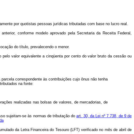
amente por quotistas pessoas jurídicas tributadas com base no lucro real.
ão anterior, conforme modelo aprovado pela Secretaria da Receita Federal,
locação do título, prevalecendo o menor.
o pelo valor equivalente a cinqüenta por cento do valor bruto da cessão ou
à parcela correspondente às contribuições cujo ônus não tenha
ributados na fonte:
erações realizadas nas bolsas de valores, de mercadorias, de
dosso sujeitam-se às normas de tributação do
art. 30, da Lei nº 7.738, de 9 de
da
ulado da Letra Financeira do Tesouro (LFT) verificado no mês de abril de