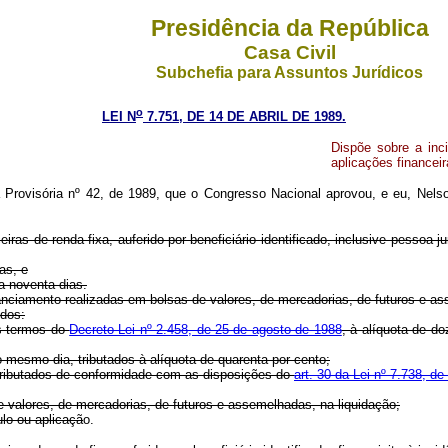
Presidência da República
Casa Civil
Subchefia para Assuntos Jurídicos
o
LEI N
7.751, DE 14 DE ABRIL DE 1989.
Dispõe sobre a inc
aplicações financeir
Provisória nº 42, de 1989, que o Congresso Nacional aprovou, e eu, Nelson
iras de renda fixa, auferido por beneficiário identificado, inclusive pessoa j
as, e
 a noventa dias.
nanciamento realizadas em bolsas de valores, de mercadorias, de futuros e a
idos:
os termos do
Decreto-Lei nº 2.458, de 25 de agosto de 1988
, à alíquota de do
o mesmo dia, tributados à alíquota de quarenta por cento;
tributados de conformidade com as disposições do
art. 30 da Lei nº 7.738, d
 valores, de mercadorias, de futuros e assemelhadas, na liquidação;
ulo ou aplicaçã
o.