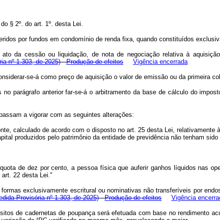
o § 2º. do art. 1º. desta Lei.
eridos por fundos em condomínio de renda fixa, quando constituídos exclusiv
 no ato da cessão ou liquidação, de nota de negociação relativa à aquisiç
ia nº 1.303, de 2025)
Produção de efeitos
Vigência encerrada
onsiderar-se-á como preço de aquisição o valor de emissão ou da primeira co
no parágrafo anterior far-se-á o arbitramento da base de cálculo do impost
 passam a vigorar com as seguintes alterações:
nte, calculado de acordo com o disposto no art. 25 desta Lei, relativamente 
ital produzidos pelo patrimônio da entidade de previdência não tenham sido t
quota de dez por cento, a pessoa física que auferir ganhos líquidos nas op
art. 22 desta Lei."
as formas exclusivamente escritural ou nominativas não transferíveis por en
edida Provisória nº 1.303, de 2025)
Produção de efeitos
Vigência encerra
sitos de cadernetas de poupança será efetuada com base no rendimento acum