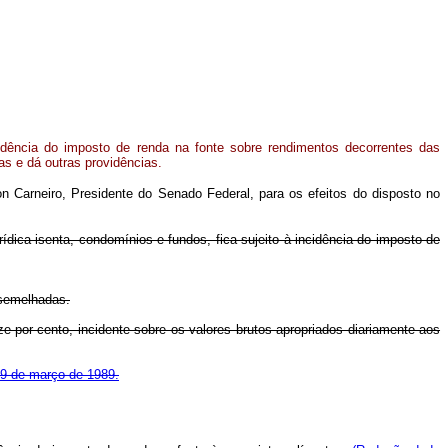
idência do imposto de renda na fonte sobre rendimentos decorrentes das
as e dá outras providências.
 Carneiro, Presidente do Senado Federal, para os efeitos do disposto no
urídica isenta, condomínios e fundos, fica sujeito à incidência do imposto de
ssemelhadas.
ze por cento, incidente sobre os valores brutos apropriados diariamente aos
e 9 de março de 1989.