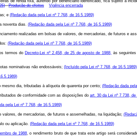
iras de renda fixa, auferido por beneficiário identificado, fica sujeito à in
25)
Produção de efeitos
Vigência encerrada
ias; e
(Redação dada pela Lei nº 7.768, de 16.5.1989)
 a noventa dias.
(Redação dada pela Lei nº 7.768, de 16.5.1989)
anciamento realizadas em bolsas de valores, de mercadorias, de futuros e a
idos:
(Redação dada pela Lei nº 7.768, de 16.5.1989)
nos termos do
Decreto-Lei nº 2.458, de 25 de agosto de 1988,
às seguintes 
quotas nominativas não endossáveis;
(Incluído pela Lei nº 7.768, de 16.5.1989)
16.5.1989)
o mesmo dia, tributadas à alíquota de quarenta por cento;
(Redação dada pela 
tributados de conformidade com as disposições do
art. 30 da Lei nº 7.738, d
a pela Lei nº 7.768, de 16.5.1989)
 valores, de mercadorias, de futuros e assemelhadas, na liquidação;
(Redaçã
ulo ou aplicação.
(Redação dada pela Lei nº 7.768, de 16.5.1989)
ezembro de 1988
, o rendimento bruto de que trata este artigo será consider