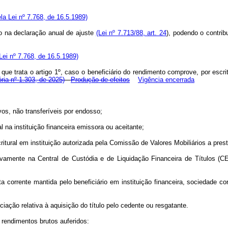
ela Lei nº 7.768, de 16.5.1989)
ido na declaração anual de ajuste
(Lei nº 7.713/88, art. 24
), podendo o contrib
 Lei nº 7.768, de 16.5.1989)
que trata o artigo 1º, caso o beneficiário do rendimento comprove, por escrit
ria nº 1.303, de 2025)
Produção de efeitos
Vigência encerrada
vos, não transferíveis por endosso;
 na instituição financeira emissora ou aceitante;
tural em instituição autorizada pela Comissão de Valores Mobiliários a prest
sivamente na Central de Custódia e de Liquidação Financeira de Títulos (
 corrente mantida pelo beneficiário em instituição financeira, sociedade cor
ciação relativa à aquisição do título pelo cedente ou resgatante.
s rendimentos brutos auferidos: