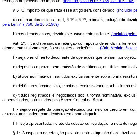
retenção ou provisão do imposto.
(Incluído pela Lei nº 7.768, de 16.5.1989)
§ 5º O imposto de que trata esse artigo será considerado:
(Incluído p
a) no caso dos incisos I e II, § 1º e § 2º, alínea a, redução do dev
pela Lei nº 7.768, de 16.5.1989)
b) nos demais casos, devido exclusivamente na fonte.
(Incluído pela
Art. 2º. Fica dispensada a retenção do imposto de renda na fonte de 
atenda, cumulativamente, às seguintes condições:
(Vide Medida Provisó
I - seja o rendimento decorrente de operações que tenham por objeto:
a) depósitos a prazo, sem emissão de certificado, ou títulos nominati
b) títulos nominativos, mantidos exclusivamente sob a forma escritural
c) debêntures nominativas, mantidas exclusivamente sob a forma escri
d) títulos registrados e negociados sob a forma nominativa, exclu
assemelhados, autorizados pelo Banco Central do Brasil.
II - seja o resgate da operação efetuado por meio de crédito em conta
cruzado, nominativo, para depósito em conta daquele;
III - seja apresentada, no ato da cessão ou liquidação, a nota de nego
§ 1º. A dispensa de retenção prevista neste artigo não é aplicável ao