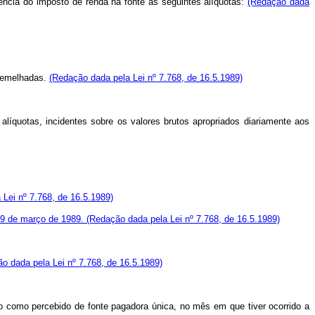
cidência do imposto de renda na fonte às seguintes alíquotas:
(Redação dada
ssemelhadas.
(Redação dada pela Lei nº 7.768, de 16.5.1989)
alíquotas, incidentes sobre os valores brutos apropriados diariamente aos
Lei nº 7.768, de 16.5.1989)
e 9 de março de 1989.
(Redação dada pela Lei nº 7.768, de 16.5.1989)
o dada pela Lei nº 7.768, de 16.5.1989)
ado como percebido de fonte pagadora única, no mês em que tiver ocorrido a