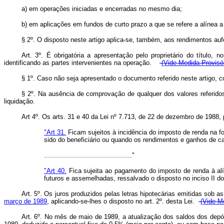
a) em operações iniciadas e encerradas no mesmo dia;
b) em aplicações em fundos de curto prazo a que se refere a alínea a d
§ 2º. O disposto neste artigo aplica-se, também, aos rendimentos auf
Art. 3º. É obrigatória a apresentação pelo proprietário do título,
identificando as partes intervenientes na operação.
(Vide Medida Provisór
§ 1º. Caso não seja apresentado o documento referido neste artigo, c
§ 2º. Na ausência de comprovação de qualquer dos valores referidos 
liquidação.
Art 4º. Os arts. 31 e 40 da Lei nº 7.713, de 22 de dezembro de 1988,
"Art 31.
Ficam sujeitos à incidência do imposto de renda na fo
sido do beneficiário ou quando os rendimentos e ganhos de cap
............................................"
"Art 40.
Fica sujeita ao pagamento do imposto de renda à alí
futuros e assemelhadas, ressalvado o disposto no inciso II do 
Art. 5º. Os juros produzidos pelas letras hipotecárias emitidas sob 
março de 1989
, aplicando-se-lhes o disposto no art. 2º. desta Lei.
(Vide M
Art. 6º. No mês de maio de 1989, a atualização dos saldos dos depó