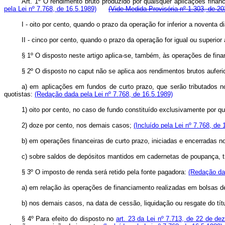
Art. 1º O rendimento bruto produzido por quaisquer aplicações finance
pela Lei nº 7.768, de 16.5.1989)
(Vide Medida Provisória nº 1.303, de 20
I - oito por cento, quando o prazo da operação for inferior a noventa d
II - cinco por cento, quando o prazo da operação for igual ou superior
§ 1º O disposto neste artigo aplica-se, também, às operações de fin
§ 2º O disposto no caput não se aplica aos rendimentos brutos aufer
a) em aplicações em fundos de curto prazo, que serão tributados 
quotistas:
(Redação dada pela Lei nº 7.768, de 16.5.1989)
1) oito por cento, no caso de fundo constituído exclusivamente por 
2) doze por cento, nos demais casos;
(Incluído pela Lei nº 7.768, de 
b) em operações financeiras de curto prazo, iniciadas e encerradas n
c) sobre saldos de depósitos mantidos em cadernetas de poupança, 
§ 3º O imposto de renda será retido pela fonte pagadora:
(Redação dad
a) em relação às operações de financiamento realizadas em bolsas de
b) nos demais casos, na data de cessão, liquidação ou resgate do tít
§ 4º Para efeito do disposto no
art. 23 da Lei nº 7.713, de 22 de d