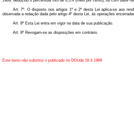
1989, deduzido o percentual fixo de 0,5% (meio por cento), ou com base n
Art. 7º. O disposto nos artigos 1º e 2º desta Lei aplica-se aos re
observada a redação dada pelo artigo 4º desta Lei, às operações encerrada
Art. 8º Esta Lei entra em vigor na data de sua publicação.
Art. 9º Revogam-se as disposições em contrário.
Este texto não substitui o publicado no DOUde 18.4.1989