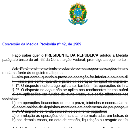
Conversão da Medida Provisória nº 42, de 1989
Faço saber quer o
PRESIDENTE DA REPÚBLICA
adotou a Medida 
parágrafo único do art. 62 da Constituição Federal, promulgo a seguinte Lei:
Art. 1º. O rendimento bruto produzido por quaisquer aplicações finance
renda na fonte às seguintes alíquotas:
I - oito por cento, quando o prazo da operação for inferior a noventa di
II - cinco por cento, quando o prazo da operação for igual ou superior
§ 1º. O disposto neste artigo aplica-se, também, às operações de fi
§ 2º. O disposto no
caput
não se aplica aos rendimentos brutos aufer
a) em aplicações em fundos de curto prazo, que serão tributados n
quotistas;
b) em operações financeiras de curto prazo, iniciadas e encerradas n
c) sobre saldos de depósitos mantidos em cadernetas de poupança, 
§ 3º. O imposto de renda será retido pela fonte pagadora:
a) em relação às operações de financiamento realizadas em bolsas de
b) nos demais casos, na data de cessão, liquidação ou resgate do tít