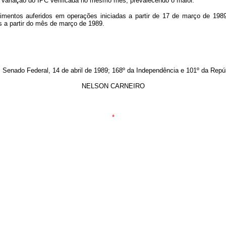
a variação do IPC verificada no mesmo mês, prevalecendo o maior.
ndimentos auferidos em operações iniciadas a partir de 17 de março de 198
s a partir do mês de março de 1989.
Senado Federal, 14 de abril de 1989; 168º da Independência e 101º da Repú
NELSON CARNEIRO
*