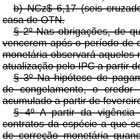
b) NCz$ 6,17 (seis cruzad
casa de OTN.
§ 2º Nas obrigações, de que
vencerem após o período de c
monetária observará aqueles 
atualização pelo IPC a partir d
§ 3º Na hipótese de pagam
de congelamento, o credor 
acumulado a partir de fevereir
§ 4º A partir da vigência
contratos da espécie a que se 
de correção monetária quand