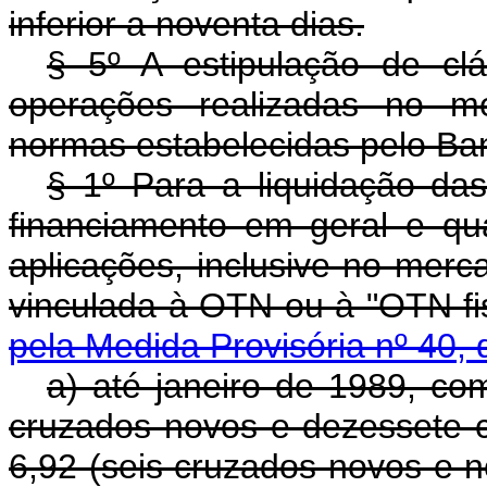
inferior a noventa dias.
§ 5º A estipulação de cl
operações realizadas no mer
normas estabelecidas pelo Ban
§ 1º Para a liquidação da
financiamento em geral e qua
aplicações, inclusive no merc
vinculada à OTN ou à "OTN fis
pela Medida Provisória nº 40,
a) até janeiro de 1989, co
cruzados novos e dezessete 
6,92 (seis cruzados novos e n