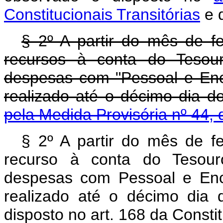
Constitucionais Transitórias
e d
§ 2º A partir do mês de f
recursos à conta do Tesour
despesas com "Pessoal e Enca
realizado até o décimo dia 
pela Medida Provisória nº 44,
§ 2º A partir do mês de f
recurso à conta do Tesour
despesas com Pessoal e Enca
realizado até o décimo dia
disposto no art. 168 da Constit