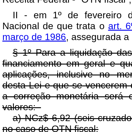
II - em 1º de fevereiro
Nacional de que trata o
art. 
março de 1986
, assegurada a 
§ 1º Para a liquidação da
financiamento em geral e qua
aplicações, inclusive no me
desta Lei e que se vencerem 
a correção monetária será 
valores:
a) NCz$ 6,92 (seis cruzado
no caso de OTN fiscal;