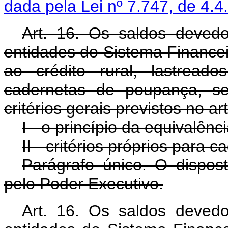
dada pela Lei nº 7.747, de 4.4
Art. 16. Os saldos deved
entidades do Sistema Financei
ao crédito rural, lastread
cadernetas de poupança, se
critérios gerais previstos no a
I - o princípio da equivalênc
II - critérios próprios para 
Parágrafo único. O dispos
pelo Poder Executivo.
Art. 16. Os saldos deved