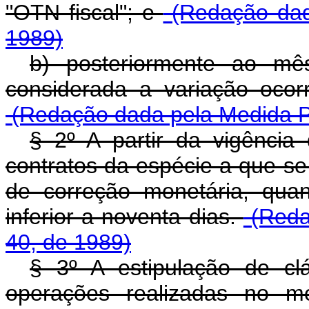
"OTN fiscal"; e
(Redação dada
1989)
b) posteriormente ao mê
considerada a variação ocorr
(Redação dada pela Medida Pr
§ 2º A partir da vigência 
contratos da espécie a que se 
de correção monetária, qua
inferior a noventa dias.
(Reda
40, de 1989)
§ 3º A estipulação de cl
operações realizadas no mer