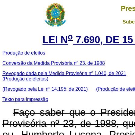
Pres
Subch
o
LEI N
7.690, DE 1
Produção de efeitos
Conversão da Medida Provisória nº 23, de 1988
Revogado dada pela Medida Provisória nº 1.040, de 2021
(Produção de efeitos)
(Revogado pela Lei nº 14.195, de 2021)
(Produção de efei
Texto para impressão
Faço saber que o Preside
Provisória nº 23, de 1988, q
eu, Humberto Lucena, Presi