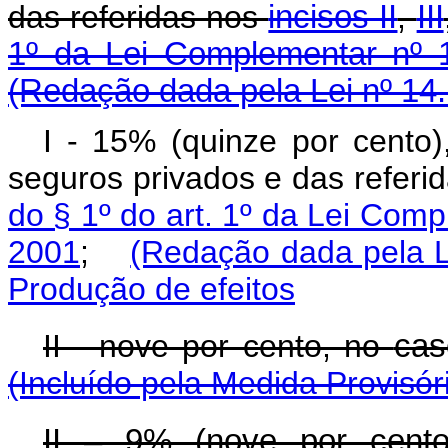
das referidas nos
incisos II
,
III
1º da Lei Complementar nº 1
(Redação dada pela Lei nº 14
I - 15% (quinze por cento)
seguros privados e das referi
do § 1º do art. 1º da Lei Comp
2001
;
(Redação dada pela L
Produção de efeitos
II - nove por cento, no
cas
(Incluído pela Medida Provisór
II – 9% (nove por cent