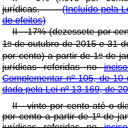
jurídicas.
(Incluído pela L
de efeitos)
II - 17% (dezessete por ce
o
1
de outubro de 2015 e 31 d
o
por cento) a partir de 1
de ja
jurídicas referidas no
inci
Complementar nº 105, de 10 
dada pela Lei nº 13.169, de 2
II - vinte por cento até o 
por cento a partir de 1º de j
jurídicas referidas no
inci