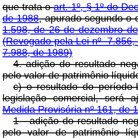
que trata o
art. 1º, § 1º do De
de 1988
, apurado segundo o 
1.598, de 26 de dezembro d
(Revogado pela Lei nº 7.856,
7.988, de 1989)
4. adição do resultado neg
pelo valor de patrimônio líquid
c) o resultado do período
legislação comercial, será 
Medida Provisória nº 161, de 
1 - adição do resultado neg
pelo valor de patrimônio lí