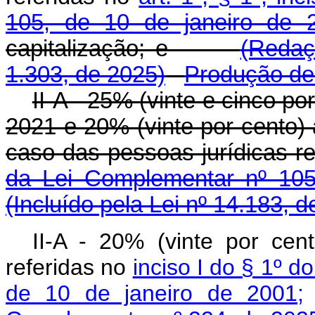
105, de 10 de janeiro de 
capitalização; e
(Redaç
1.303, de 2025)
Produção de 
II-A - 25% (vinte e cinco p
2021 e 20% (vinte por cento) a
caso das pessoas jurídicas r
da Lei Complementar nº 105
(Incluído pela Lei nº 14.183, 
II-A - 20% (vinte por cen
referidas no
inciso I do § 1º d
de 10 de janeiro de 2001;