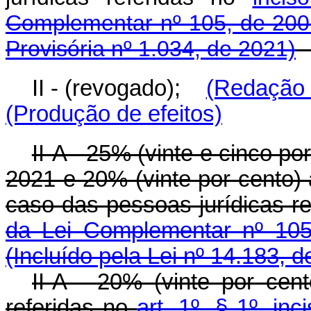
Complementar nº 105, de 200
Provisória nº 1.034, de 2021)
II - (revogado);
(Redação 
(Produção de efeitos)
II-A - 25% (vinte e cinco p
2021 e 20% (vinte por cento) a
caso das pessoas jurídicas r
da Lei Complementar nº 105
(Incluído pela Lei nº 14.183, 
II-A - 20% (vinte por cen
referidas no
art. 1º, § 1º, in