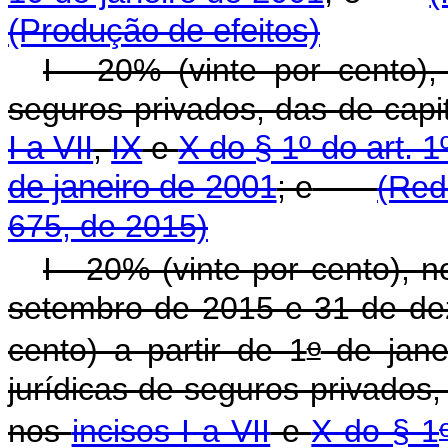
(Produção de efeitos)
I - 20% (vinte por cento)
seguros privados, das de capi
I a VII
,
IX
e
X do § 1º do art. 
de janeiro de 2001
; e
(Red
675, de 2015)
I - 20% (vinte por cento), 
setembro de 2015 e 31 de de
o
cento) a partir de 1
de jane
jurídicas de seguros privados,
nos
incisos I a VII
e
X do § 1