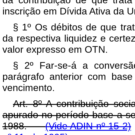
inscrição em Dívida Ativa da U
§ 1º Os débitos de que trat
da respectiva liquidez e certez
valor expresso em OTN.
§ 2º Far-se-á a conversã
parágrafo anterior com bas
vencimento.
Art. 8º A contribuição soci
apurado no período-base a s
1988.
(Vide ADIN nº 15-2)