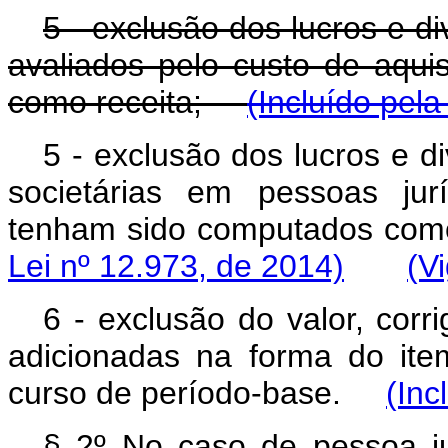
5 - exclusão dos lucros e d
avaliados pelo custo de aqu
como receita;
(Incluído pela
5 - exclusão dos lucros e d
societárias em pessoas jur
tenham sido computados 
Lei nº 12.973, de 2014)
(V
6 - exclusão do valor, corr
adicionadas na forma do it
curso de período-base.
(Inc
§ 2º No caso de pessoa ju