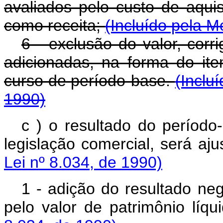
avaliados pelo custo de aqu
como receita;
(Incluído pela M
6 - exclusão do valor, corr
adicionadas, na forma do it
curso de período-base.
(Inclu
1990)
c ) o resultado do períod
legislação comercial, será 
Lei nº 8.034, de 1990)
1 - adição do resultado neg
pelo valor de patrimônio l