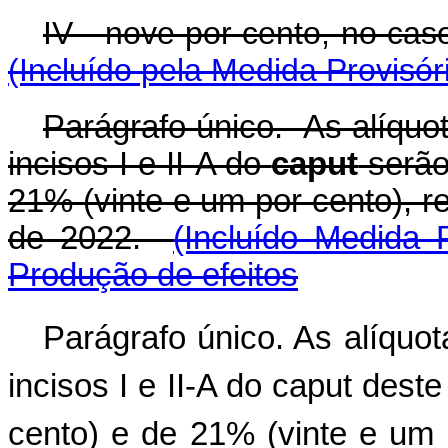
IV - nove por cento, no c
(Incluído pela Medida Provisór
Parágrafo único. As alíquot
incisos I e II-A do
caput
serão
21% (vinte e um por cento), 
de 2022.
(Incluído Medida 
Produção de efeitos
Parágrafo único. As alíquot
incisos I e II-A do caput dest
cento) e de 21% (vinte e um 