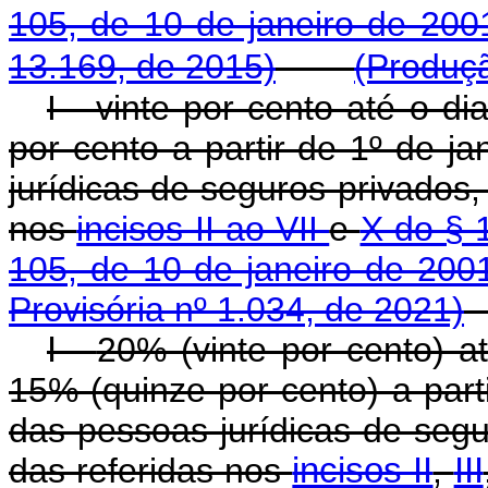
105, de 10 de janeiro de 200
13.169, de 2015)
(Produçã
I - vinte por cento até o 
por cento a partir de 1º de j
jurídicas de seguros privados,
nos
incisos II ao VII
e
X do § 
105, de 10 de janeiro de 200
Provisória nº 1.034, de 2021)
I -
20% (vinte por cento) 
15% (quinze por cento) a part
das pessoas jurídicas de segu
das referidas nos
incisos II
,
III