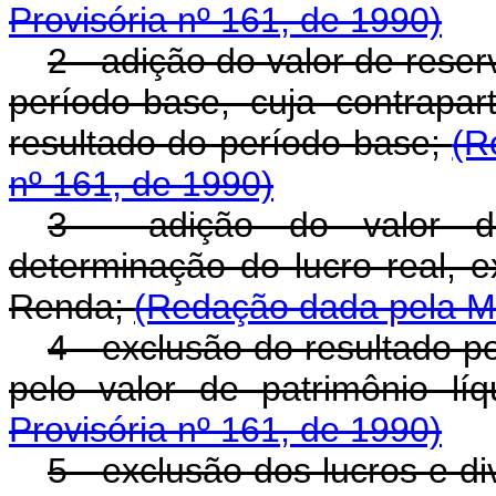
Provisória nº 161, de 1990)
2 - adição do valor de rese
período-base, cuja contrapa
resultado do período-base;
(R
nº 161, de 1990)
3 - adição do valor d
determinação do lucro real, 
Renda;
(Redação dada pela Me
4 - exclusão do resultado p
pelo valor de patrimônio lí
Provisória nº 161, de 1990)
5 - exclusão dos lucros e d