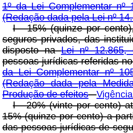
1º da Lei Complementar nº 1
(Redação dada pela Lei nº 14
I - 15% (quinze por cento
seguros privados, das instit
disposto na
Lei nº 12.865,
pessoas jurídicas referidas n
da Lei Complementar nº 105
(Redação dada pela Medida
Produção de efeitos
Vigênci
I -
20% (vinte por cento) 
15% (quinze por cento) a part
das pessoas jurídicas de segu