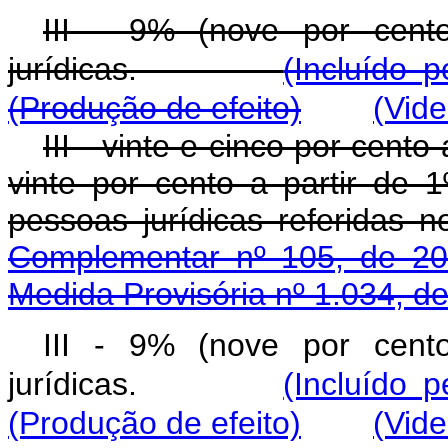
III - 9% (nove por cent
jurídicas.
(Incluído 
(Produção de efeito)
(Vid
III - vinte e cinco por cen
vinte por cento a partir de 
pessoas jurídicas referidas 
Complementar nº 105, de 20
Medida Provisória nº 1.034, d
III - 9% (nove por cent
jurídicas.
(Incluído 
(Produção de efeito)
(Vid