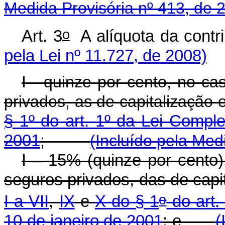
Medida Provisória nº 413, de 
o
Art. 3
A alíquota da co
pela Lei nº 11.727, de 2008)
I - quinze por cento, no ca
privados, as de capitalização 
§ 1º do art. 1º da Lei Compl
2001
;
(Incluído pela Med
I – 15% (quinze por cento)
seguros privados, das de capi
o
I a VII
,
IX
e
X do § 1
do art.
10 de janeiro de 2001
; e
(