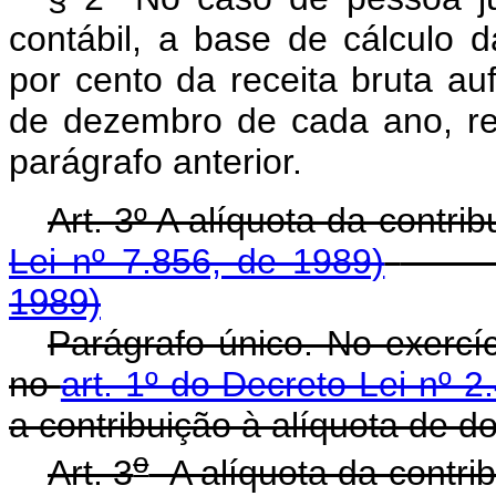
contábil, a base de cálculo 
por cento da receita bruta au
de dezembro de cada ano, re
parágrafo anterior.
Art. 3º A alíquota da cont
Lei nº 7.856, de 1989)
1989)
Parágrafo único. No exercíc
no
art. 1º do Decreto-Lei nº 2
a contribuição à alíquota de d
o
Art. 3
A alíquota da cont