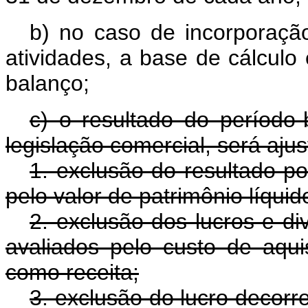
b) no caso de incorporaçã
atividades, a base de cálculo
balanço;
c) o resultado do período
legislação comercial, será ajus
1. exclusão do resultado po
pelo valor de patrimônio líquid
2. exclusão dos lucros e di
avaliados pelo custo de aqu
como receita;
3. exclusão do lucro decorr