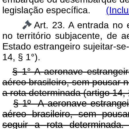
legislação específica.
(Incl
Art. 23. A entrada no 
no território subjacente, de a
Estado estrangeiro sujeitar-se
14, § 1°).
§ 1° A aeronave estrangeir
aéreo brasileiro, sem pousar no
a rota determinada (artigo 14, §
§
1º
A
aeronave estrangei
aéreo
brasileiro, sem
pous
seguir
a
rota
determin