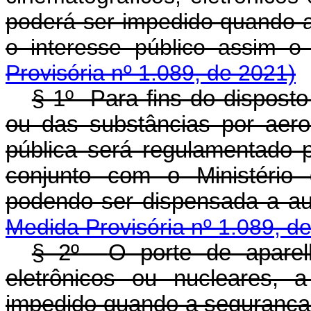
poderá ser impedido quando 
o interesse público assim
Provisória nº 1.089, de 2021)
§ 1º Para fins do dispost
ou das substâncias por aero
pública será regulamentado p
conjunto com o Ministério 
podendo ser dispensada a a
Medida Provisória nº 1.089, d
§ 2º
O porte de aparelh
eletrônicos ou nucleares, 
impedido quando a segurança