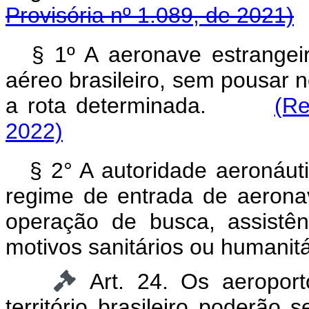
Provisória nº 1.089, de 2021)
§ 1º A aeronave estrangeir
aéreo brasileiro, sem pousar no
a rota determinada.
(Re
2022)
§ 2° A autoridade aeronáut
regime de entrada de aeronav
operação de busca, assistê
motivos sanitários ou humanitá
Art. 24. Os aeroport
território brasileiro poderão 