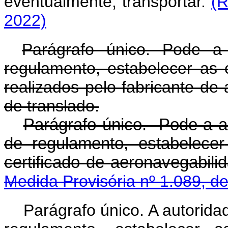
eventualmente, transportar.
(R
2022)
Parágrafo único. Pode a 
regulamento, estabelecer as 
realizados pelo fabricante d
de translado.
Parágrafo único. Pode a au
de regulamento, estabelecer
certificado de
aeronavegabili
Medida Provisória nº 1.089, d
Parágrafo único. A autorida