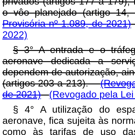
privados (artigos 177 a 179),
o vôo planejado (artigo 
Provisória nº 1.089, de 2021)
2022)
§ 3° A entrada e o tráfeg
aeronave dedicada a serviç
dependem de autorização, aind
(artigos 203 a 213).
(Revoga
de 2021)
(Revogado pela Lei
§ 4° A utilização do espa
aeronave, fica sujeita às nor
como às tarifas de uso da