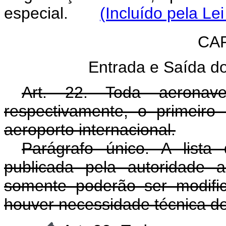
especial.
(Incluído pela Le
CAP
Entrada e Saída do
Art. 22. Toda aeronave
respectivamente, o primeir
aeroporto internacional.
Parágrafo único. A lista 
publicada pela autoridade 
somente poderão ser modific
houver necessidade técnica de