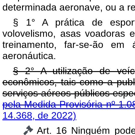
determinada aeronave, ou a re
§ 1° A prática de espor
volovelismo, asas voadoras 
treinamento, far-se-ão em 
aeronáutica.
§ 2° A utilização de veíc
econômicos, tais como a pub
serviços aéreos públicos esp
pela Medida Provisória nº 1.0
14.368, de 2022)
Art. 16 Ninguém pode