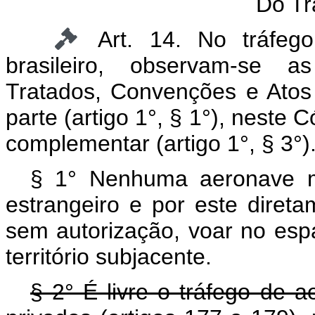
Do Tr
Art. 14. No tráfe
brasileiro, observam-se a
Tratados, Convenções e Atos 
parte (artigo 1°, § 1°), neste C
complementar (artigo 1°, § 3°)
§ 1° Nenhuma aeronave mil
estrangeiro e por este diretam
sem autorização, voar no espa
território subjacente.
§ 2° É livre o tráfego de 