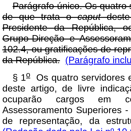
Parágrafo único. Os quatro 
de que trata o
caput
deste
Presidente da República, 
Grupo-Direção e Assessoram
102.4, ou gratificações de rep
da República.
(Parágrafo incl
o
§ 1
Os quatro servidores e
deste artigo, de livre indic
ocuparão cargos em c
Assessoramento Superiores - D
de representação, da estru