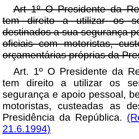
Art
1º O Presidente da Re
tem direito a utilizar os s
destinados a sua segurança pe
oficiais com motoristas, c
orçamentárias próprias da Pre
Art. 1º O Presidente da R
tem direito a utilizar os s
segurança e apoio pessoal, be
motoristas, custeadas as d
Presidência da República.
(R
21.6.1994)