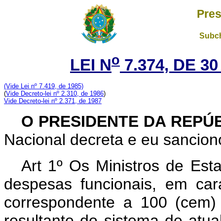
Pres
Subch
o
LEI N
7.374, DE 3
(Vide Lei nº 7.419, de 1985)
(
Vide Decreto-lei nº 2.310, de 1986
)
Vide Decreto-lei nº 2.371, de 1987
O PRESIDENTE DA REPÚ
Nacional decreta e eu sanciono
Art 1º Os Ministros de Est
despesas funcionais, em cará
correspondente a 100 (cem) 
resultante do sistema de atua