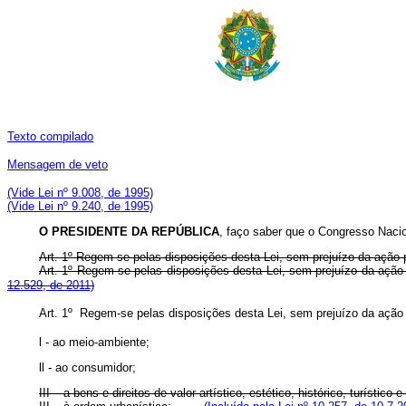
Texto compilado
Mensagem de veto
(Vide Lei nº 9.008, de 1995)
(Vide Lei nº 9.240, de 1995)
O PRESIDENTE DA REPÚBLICA
, faço saber que o Congresso Nacio
Art. 1º Regem-se pelas disposições desta Lei, sem prejuízo da ação 
Art. 1º Regem-se pelas disposições desta Lei, sem prejuízo da aç
12.529, de 2011)
Art. 1º Regem-se pelas disposições desta Lei, sem prejuízo da ação 
l - ao meio-ambiente;
ll - ao consumidor;
III – a bens e direitos de valor artístico, estético, histórico, turístico e