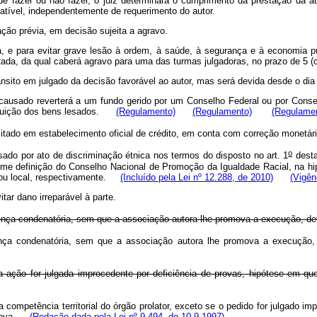
de fazer ou não fazer, o juiz determinará o cumprimento da prestação da 
patível, independentemente de requerimento do autor.
ação prévia, em decisão sujeita a agravo.
ada, e para evitar grave lesão à ordem, à saúde, à segurança e à economia 
da, da qual caberá agravo para uma das turmas julgadoras, no prazo de 5 (cin
rânsito em julgado da decisão favorável ao autor, mas será devida desde o d
causado reverterá a um fundo gerido por um Conselho Federal ou por Consel
tituição dos bens lesados.
(Regulamento)
(Regulamento)
(Regulame
positado em estabelecimento oficial de crédito, em conta com correção mone
o
 por ato de discriminação étnica nos termos do disposto no art. 1
desta
orme definição do Conselho Nacional de Promoção da Igualdade Racial, na 
l ou local, respectivamente.
(Incluído pela Lei nº 12.288, de 2010)
(Vigên
itar dano irreparável à parte.
tença condenatória, sem que a associação autora lhe promova a execução, deve
nça condenatória, sem que a associação autora lhe promova a execução, de
 a ação for julgada improcedente por deficiência de provas, hipótese em qu
da competência territorial do órgão prolator, exceto se o pedido for julgado i
ova.
(Redação dada pela Lei nº 9.494, de 10.9.1997)