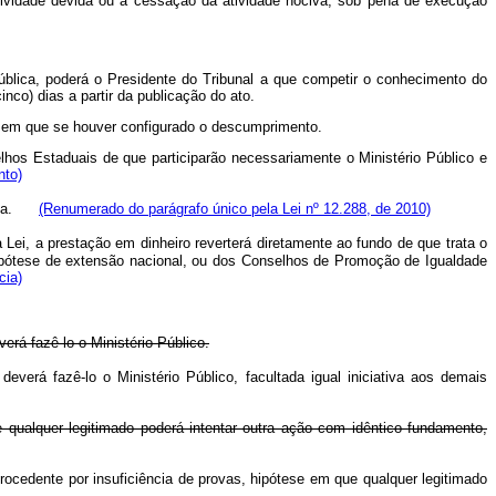
atividade devida ou a cessação da atividade nociva, sob pena de execução
pública, poderá o Presidente do Tribunal a que competir o conhecimento do
co) dias a partir da publicação do ato.
ia em que se houver configurado o descumprimento.
hos Estaduais de que participarão necessariamente o Ministério Público e
nto)
tária.
(Renumerado do parágrafo único pela Lei nº 12.288, de 2010)
 Lei, a prestação em dinheiro reverterá diretamente ao fundo de que trata o
hipótese de extensão nacional, ou dos Conselhos de Promoção de Igualdade
cia)
rá fazê-lo o Ministério Público.
verá fazê-lo o Ministério Público, facultada igual iniciativa aos demais
e qualquer legitimado poderá intentar outra ação com idêntico fundamento,
mprocedente por insuficiência de provas, hipótese em que qualquer legitimado