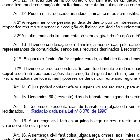
Art. 11. Na ação que tenha por objeto o cumprimento de obrigação 
específica, ou de cominação de multa diária, se esta for suficiente ou com
Art. 12. Poderá o juiz conceder mandado liminar, com ou sem justific
§ 1º A requerimento de pessoa jurídica de direito público interess
respectivo recurso suspender a execução da liminar, em decisão fundamenta
§ 2º A multa cominada liminarmente só será exigível do réu após o t
Art. 13. Havendo condenação em dinheiro, a indenização pelo dano 
representantes da comunidade, sendo seus recursos destinados à recons
o
§ 1
. Enquanto o fundo não for regulamentado, o dinheiro ficará de
o
§ 2
Havendo acordo ou condenação com fundamento em dano causado
caput
e será utilizada para ações de promoção da igualdade étnica, conf
Racial estaduais ou locais, nas hipóteses de danos com extensão regiona
Art. 14. O juiz poderá conferir efeito suspensivo aos recursos, para ev
Art. 15. Decorridos 60 (sessenta) dias do trânsito em julgado da sen
Art. 15. Decorridos sessenta dias do trânsito em julgado da sente
legitimados.
(Redação dada pela Lei nº 8.078, de 1990)
Art. 16. A sentença civil fará coisa julgada erga omnes, exceto se
valendo-se de nova prova.
Art. 16. A sentença civil fará coisa julgada erga omnes, nos limites 
poderá intentar outra ação com idêntico fundamento, valendo-se de nova pr