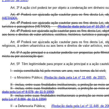
2.180-35, de 2001)
Art. 3º A ação civil poderá ter por objeto a condenação em dinheiro o
Art. 4º Poderá ser ajuizada ação cautelar para os fins desta Lei, obj
(VETADO).
o
Art. 4
Poderá ser ajuizada ação cautelar para os fins desta Lei, obj
turístico e paisagístico (VETADO).
(Redação dada pela Lei nº 10.257, d
o
Art. 4
Poderá ser ajuizada ação cautelar para os fins desta Lei, obje
aos bens e direitos de valor artístico, estético, histórico, turístico e pais
o
Art. 4
Poderá ser ajuizada ação cautelar para os fins desta Lei, obj
religiosos, à ordem urbanística ou aos bens e direitos de valor artístico, e
Art. 5º A ação principal e a cautelar poderão ser propostas pelo Mi
mista ou por associação que:
o
Art. 5
Têm legitimidade para propor a ação principal e a ação cautel
l - esteja constituída há pelo menos um ano, nos termos da lei civil;
I - o Ministério Público;
(Redação dada pela Lei nº 11.448, de 2007).
II - inclua, entre suas finalidades institucionais, a proteção ao meio-a
II - inclua, entre suas finalidades institucionais, a proteção ao meio
dada pela Lei nº 8.078, de 11.9.1990)
II - inclua entre suas finalidades institucionais a proteção ao meio 
pela Lei nº 8.884, de 11.6.1994)
II - a Defensoria Pública;
(Redação dada pela Lei nº 11.448, de 20