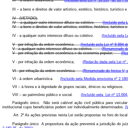
III – à ordem urbanística;
(Incluído pela Lei nº 10.257, de 10.7.2
III –
a bens e direitos de valor artístico, estético, histórico, turístico e
IV - (VETADO).
IV – a qualquer outro interesse difuso ou coletivo.
(Incluído pela 
IV – a bens e direitos de valor artístico, estético, histórico, turíst
IV -
a qualquer outro interesse difuso ou coletivo.
(Incluído pela L
V - por infração da ordem econômica.
(Incluído pela Lei nº 8.884 d
V - a qualquer outro interesse difuso ou coletivo.
(Renumerado do 
V - por infração da ordem econômica e da economia popular;
(Re
V - por infração da ordem econômica;
(Redação dada pela Lei nº 
VI - por infração da ordem econômica.
(Renumerado do Inciso V, p
VI - à ordem urbanística.
(Incluído pela Medida provisória nº 2.180
VII – à honra e à dignidade de grupos raciais, étnicos ou religioso
VIII – ao patrimônio público e social.
(Incluído pela Lei nº 13.004
Parágrafo único. Não será cabível ação civil pública para veicul
institucional cujos beneficiários podem ser individualmente determinados.
(
Art. 2º As ações previstas nesta Lei serão propostas no foro do local
Parágrafo único A propositura da ação prevenirá a jurisdição d