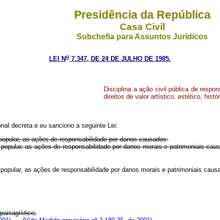
Presidência da República
Casa Civil
Subchefia para Assuntos Jurídicos
o
LEI N
7.347, DE 24 DE JULHO DE 1985.
Disciplina a ação civil pública de resp
direitos de valor artístico, estético, histó
nal decreta e eu sanciono a seguinte Lei:
popular, as ações de responsabilidade por danos causados:
ão popular, as ações de responsabilidade por danos morais e patrimoniai
popular, as ações de responsabilidade por danos morais e patrimoniais caus
 paisagístico;