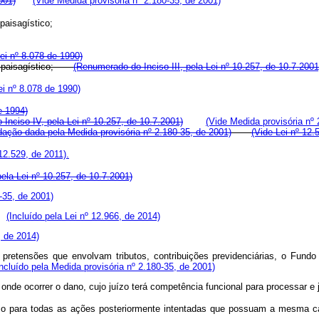
001)
(Vide Medida provisória nº 2.180-35, de 2001)
 paisagístico;
Lei nº 8.078 de 1990)
ico e paisagístico;
(Renumerado do Inciso III, pela Lei nº 10.257, de 10.7.2001
ei nº 8.078 de 1990)
e 1994)
Inciso IV, pela Lei nº 10.257, de 10.7.2001)
(Vide Medida provisória nº 
dação dada pela Medida provisória nº 2.180-35, de 2001)
(Vide Lei nº 12.
12.529, de 2011).
ela Lei nº 10.257, de 10.7.2001)
-35, de 2001)
s.
(Incluído pela Lei nº 12.966, de 2014)
, de 2014)
ar pretensões que envolvam tributos, contribuições previdenciárias, o Fu
Incluído pela Medida provisória nº 2.180-35, de 2001)
 onde ocorrer o dano, cujo juízo terá competência funcional para processar e 
o juízo para todas as ações posteriormente intentadas que possuam a me