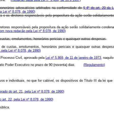
honorários advocatícios arbitrados na conformidade do
§ 4º do art. 20 da L
a Lei nº 8.078, de 1990)
ra e os diretores responsáveis pela propositura da ação serão solidariamen
diretores responsáveis pela propositura da ação serão solidariamente conde
com nova reda
ção pela Lei nº 8.078, de 1990)
 custas, emolumentos, honorários periciais e quaisquer outras despesas.
to de custas, emolumentos, honorários periciais e quaisquer outras des
pela Lei nº 8.078, de 1990)
de Processo Civil, aprovado pela
Lei nº 5.869, de 11 de janeiro de 1973
, naquil
do pelo Poder Executivo no prazo de 90 (noventa) dias.
(Regulamento)
tivos e individuais, no que for cabível, os dispositivos do Título III da l
ado do art. 21, pela Lei nº 8.078, de 1990)
art. 22, pela Lei nº 8.078, de 1990)
ública.