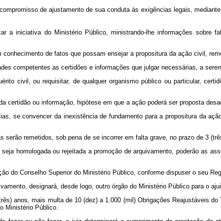
 compromisso de ajustamento de sua conduta às exigências legais, mediante
r a iniciativa do Ministério Público, ministrando-lhe informações sobre f
em conhecimento de fatos que possam ensejar a propositura da ação civil, rem
ridades competentes as certidões e informações que julgar necessárias, a sere
uérito civil, ou requisitar, de qualquer organismo público ou particular, cer
ada certidão ou informação, hipótese em que a ação poderá ser proposta des
ncias, se convencer da inexistência de fundamento para a propositura da ação
s serão remetidos, sob pena de se incorrer em falta grave, no prazo de 3 (trê
, seja homologada ou rejeitada a promoção de arquivamento, poderão as ass
ão do Conselho Superior do Ministério Público, conforme dispuser o seu Re
amento, designará, desde logo, outro órgão do Ministério Público para o aj
 (três) anos, mais multa de 10 (dez) a 1.000 (mil) Obrigações Reajustáveis 
o Ministério Público.