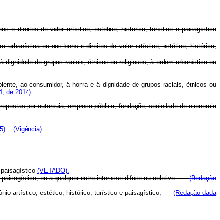
e direitos de valor artístico, estético, histórico, turístico e paisagístico
urbanística ou aos bens e direitos de valor artístico, estético, histórico,
à dignidade de grupos raciais, étnicos ou religiosos, à ordem urbanística ou
biente, ao consumidor, à honra e à dignidade de grupos raciais, étnicos ou
4, de 2014)
 propostas por autarquia, empresa pública, fundação, sociedade de economia
5)
(Vigência)
e paisagístico
(VETADO).
co e paisagístico, ou a qualquer outro interesse difuso ou coletivo.
(Redação
nio artístico, estético, histórico, turístico e paisagístico;
(Redação dada