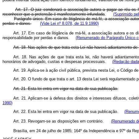
Art. 17. O juiz condenará a associação autora a pagar ao réu os 
reconhecer que a pretensão é manifestamente infundada
.
(Suprimido pel
Parágrafo único. Em caso de litigância de má-fé, a associação auto
perdas e danos.
(Vid
e Lei nº 8.078, de 11.9.1990)
Art. 17. Em caso de litigância de má-fé, a associação autora e os 
responsabilidade por perdas e danos.
(Renume
ra
d
o do Parágrafo Único 
Art. 18. Nas ações de que trata esta Lei não haverá adiantamento de
Art. 18. Nas ações de que trata esta lei, não haverá adiantamen
honorários de advogado, custas e despesas processuais.
(Redação dada 
Art. 19. Aplica-se à ação civil pública, prevista nesta Lei, o Código 
Art. 20. O fundo de que trata o art. 13 desta Lei será regulamenta
Art. 21. Esta lei entra em vigor na data de sua publicação.
Art. 21. Aplicam-se à defesa dos direitos e interesses difusos, cole
1990)
Art. 22. Esta lei entra em vigor na data de sua publicação.
(Renumer
Art. 23. Revogam-se as disposições em contrário.
(Renumerado do 
Brasília, em 24 de julho de 1985; 164º da Independência e 97º da Rep