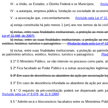
III - a União, os Estados, o Distrito Federal e os Municípios;
(Incl
IV - a autarquia, empresa pública, fundação ou sociedade de econ
V - a associação que, concomitantemente:
(Incluído pela Lei nº 11
a) esteja constituída há pelo menos 1 (um) ano nos termos da lei ci
b) inclua, entre suas finalidades institucionais, a proteção ao meio 
Lei nº 11.448, de 2007).
b) inclua, entre as suas finalidades institucionais, a proteção ao m
estético, histórico, turístico e paisagístico.
(Redação dada pela Lei nº 12
b) inclua, entre suas finalidades institucionais, a proteção ao patri
ao patrimônio artístico, estético, histórico, turístico e paisagístico.
(Red
§ 1º O Ministério Público, se não intervier no processo como parte, at
§ 2º Fica facultado ao Poder Público e a outras associações legitimad
§ 3º Em caso de desistência ou abandono da ação por associação legit
§ 3° Em caso de desistência infundada ou abandono da ação por assoc
§ 4.° O requisito da pré-constituição poderá ser dispensado pelo ju
(Incluído pela Lei nª 8.078, de 11.9.1990)
§ 5.° Admitir-se-á o litisconsórcio facultativo entre os Ministérios 