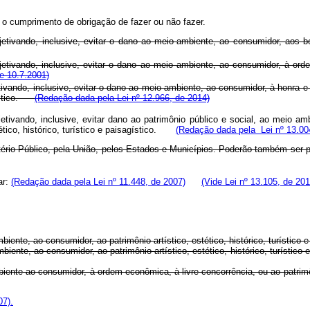
u o cumprimento de obrigação de fazer ou não fazer.
etivando, inclusive, evitar o dano ao meio-ambiente, ao consumidor, aos bens 
etivando, inclusive, evitar o dano ao meio ambiente, ao consumidor, à ordem 
e 10.7.2001)
tivando, inclusive, evitar o dano ao meio ambiente, ao consumidor, à honra e 
agístico.
(Redação dada pela Lei nº 12.966, de 2014)
etivando, inclusive, evitar dano ao patrimônio público e social, ao meio am
stético, histórico, turístico e paisagístico.
(Redação dada pela Lei nº 13.00
nistério Público, pela União, pelos Estados e Municípios. Poderão também ser
ar:
(Redação dada pela Lei nº 11.448, de 2007)
(Vide Lei nº 13.105, de 201
mbiente, ao consumidor, ao patrimônio artístico, estético, histórico, turístico 
 ambiente, ao consumidor, ao patrimônio artístico, estético, histórico, turísti
ambiente ao consumidor, à ordem econômica, à livre concorrência, ou ao patrimô
07).