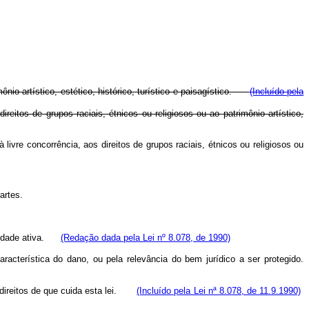
ônio artístico, estético, histórico, turístico e paisagístico.
(Incluído pela
reitos de grupos raciais, étnicos ou religiosos ou ao patrimônio artístico,
livre concorrência, aos direitos de grupos raciais, étnicos ou religiosos ou
artes.
laridade ativa.
(Redação dada pela Lei nº 8.078, de 1990)
racterística do dano, ou pela relevância do bem jurídico a ser protegido.
 e direitos de que cuida esta lei.
(Incluído pela Lei nª 8.078, de 11.9.1990)