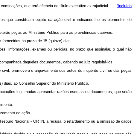
 cominações, que terá eficácia de título executivo extrajudicial.
(Incluído
atos que constituam objeto da ação civil e indicando-lhe os elementos de
eterão peças ao Ministério Público para as providências cabíveis.
m fornecidas no prazo de 15 (quinze) dias.
tidões, informações, exames ou perícias, no prazo que assinalar, o qual não
acompanhada daqueles documentos, cabendo ao juiz requisitá-los.
 civil, promoverá o arquivamento dos autos do inquérito civil ou das peças
s) dias, ao Conselho Superior do Ministério Público.
ociações legitimadas apresentar razões escritas ou documentos, que serão
gimento.
uizamento da ação.
do Tesouro Nacional - ORTN, a recusa, o retardamento ou a omissão de dados