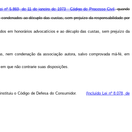
ei nº 5.869, de 11 de janeiro de 1973 - Código de Processo Civil,
quando
te condenados ao décuplo das custas, sem prejuízo da responsabilidade por
nados em honorários advocatícios e ao décuplo das custas, sem prejuízo da
pesas, nem condenação da associação autora, salvo comprovada má-fé, em
o em que não contrarie suas disposições.
ei que instituiu o Código de Defesa do Consumidor.
(Incluído Lei nº 8.078, de