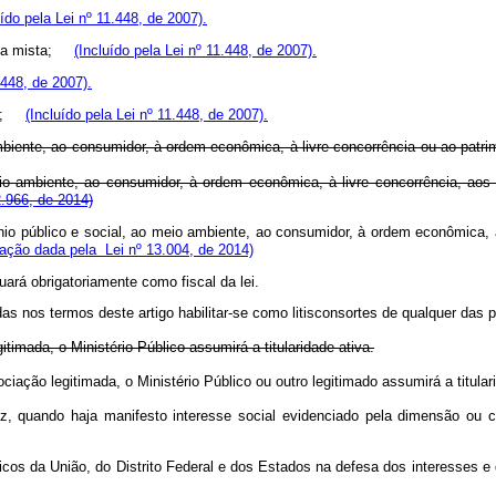
uído pela Lei nº 11.448, de 2007).
omia mista;
(Incluído pela Lei nº 11.448, de 2007).
.448, de 2007).
vil;
(Incluído pela Lei nº 11.448, de 2007).
ambiente, ao consumidor, à ordem econômica, à livre concorrência ou ao patrim
eio ambiente, ao consumidor, à ordem econômica, à livre concorrência, aos di
.966, de 2014)
mônio público e social, ao meio ambiente, ao consumidor, à ordem econômica, à 
ação dada pela Lei nº 13.004, de 2014)
uará obrigatoriamente como fiscal da lei.
as nos termos deste artigo habilitar-se como litisconsortes de qualquer das p
imada, o Ministério Público assumirá a titularidade ativa.
iação legitimada, o Ministério Público ou outro legitimado assumirá a titu
iz, quando haja manifesto interesse social evidenciado pela dimensão ou ca
Públicos da União, do Distrito Federal e dos Estados na defesa dos interesses