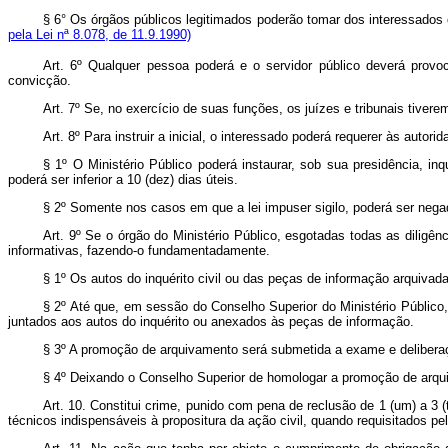
§ 6° Os órgãos públicos legitimados poderão tomar dos interessados
pela Lei nª 8.078, de 11.9.1990)
Art. 6º Qualquer pessoa poderá e o servidor público deverá provoca
convicção.
Art. 7º Se, no exercício de suas funções, os juízes e tribunais tiver
Art. 8º Para instruir a inicial, o interessado poderá requerer às auto
§ 1º O Ministério Público poderá instaurar, sob sua presidência, inq
poderá ser inferior a 10 (dez) dias úteis.
§ 2º Somente nos casos em que a lei impuser sigilo, poderá ser neg
Art. 9º Se o órgão do Ministério Público, esgotadas todas as diligê
informativas, fazendo-o fundamentadamente.
§ 1º Os autos do inquérito civil ou das peças de informação arquivada
§ 2º Até que, em sessão do Conselho Superior do Ministério Público
juntados aos autos do inquérito ou anexados às peças de informação.
§ 3º A promoção de arquivamento será submetida a exame e deliberaç
§ 4º Deixando o Conselho Superior de homologar a promoção de arquiv
Art. 10. Constitui crime, punido com pena de reclusão de 1 (um) a 3
técnicos indispensáveis à propositura da ação civil, quando requisitados pel