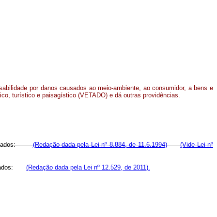
onsabilidade por danos causados ao meio-ambiente, ao consumidor, a bens e
rico, turístico e paisagístico
(VETADO)
e dá outras providências.
s causados:
(Redação dada pela Lei nº 8.884, de 11.6.1994)
(Vide Lei nº
ados:
(Redação dada pela Lei nº 12.529, de 2011).