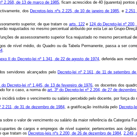
 nº 2.268, de 13 de março de 1985
, ficam acrescidos de 40 (quarenta) pontos 
ectivamente, dos
Decretos-leis nºs 2.225, de 10 de janeiro de 1985,
e
2.251,
essoramento superior, de que tratam os
arts. 122
e
124 do Decreto-lei nº 200,
serão reajustados no mesmo percentual atribuído por esta Lei ao Grupo-Dire
funções de assessoramento superior fica reajustado no mesmo percentual de q
regos de nível médio, do Quadro ou da Tabela Permanente, passa a ser cor
84
.
exo II do Decreto-lei nº 1.341, de 22 de agosto de 1974
, deferida aos membr
 dos servidores alcançados pelo
Decreto-lei nº 2.161, de 11 de setembro de
 do Decreto-lei nº 1.445, de 13 de fevereiro de 1976
, os docentes dos quadr
ndo for o caso, a norma do
art. 3º do Decreto-lei nº 2.204, de 27 de dezembr
o incidirá sobre o vencimento ou salário percebido pelo docente, por força do 
nº 2.211, de 31 de dezembro de 1984
, a gratificação instituída pelo
Decreto-l
a sobre o valor de vencimento ou salário da maior referência da Categoria Fun
ocupantes de cargos e empregos de nível superior, pertencentes aos órgãos 
de que tratam os
Decretos-leis nºs 2.200, de 26 de dezembro de 1984
,
2.249, 