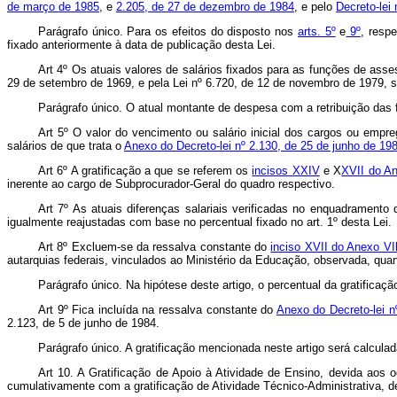
de março de 1985
, e
2.205, de 27 de dezembro de 1984
, e pelo
Decreto-lei
Parágrafo único. Para os efeitos do disposto nos
arts. 5º
e
9º
, resp
fixado anteriormente à data de publicação desta Lei.
Art 4º Os atuais valores de salários fixados para as funções de ass
29 de setembro de 1969, e pela Lei nº 6.720, de 12 de novembro de 1979, 
Parágrafo único. O atual montante de despesa com a retribuição das 
Art 5º O valor do vencimento ou salário inicial dos cargos ou emp
salários de que trata o
Anexo do Decreto-lei nº 2.130, de 25 de junho de 19
Art 6º A gratificação a que se referem os
incisos XXIV
e X
XVII do An
inerente ao cargo de Subprocurador-Geral do quadro respectivo.
Art 7º As atuais diferenças salariais verificadas no enquadramento
igualmente reajustadas com base no percentual fixado no art. 1º desta Lei.
Art 8º Excluem-se da ressalva constante do
inciso XVII do Anexo VIl
autarquias federais, vinculados ao Ministério da Educação, observada, qua
Parágrafo único. Na hipótese deste artigo, o percentual da gratificaçã
Art 9º Fica incluída na ressalva constante do
Anexo do Decreto-lei 
2.123, de 5 de junho de 1984.
Parágrafo único. A gratificação mencionada neste artigo será calculad
Art 10. A Gratificação de Apoio à Atividade de Ensino, devida aos 
cumulativamente com a gratificação de Atividade Técnico-Administrativa, 