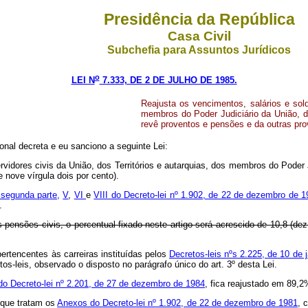
Presidência da República
Casa Civil
Subchefia para Assuntos Jurídicos
o
LEI N
7.333, DE 2 DE JULHO DE 1985.
Reajusta os vencimentos, salários e sold
membros do Poder Judiciário da União, do
revê proventos e pensões e da outras pro
onal decreta e eu sanciono a seguinte Lei:
vidores civis da União, dos Territórios e autarquias, dos membros do Poder Ju
nove vírgula dois por cento).
 segunda parte,
V
,
VI
e
VIII do Decreto-lei nº 1.902, de 22 de dezembro de 
.
nsões civis, o percentual fixado neste artigo será acrescido de 10,8 (dez ví
pertencentes às carreiras instituídas pelos
Decretos-leis nºs 2.225, de 10 de 
os-leis, observado o disposto no parágrafo único do art. 3º desta Lei.
 do Decreto-lei nº 2.201, de 27 de dezembro de 1984
, fica reajustado em 89,2
 que tratam os
Anexos do Decreto-lei nº 1.902, de 22 de dezembro de 1981
, 