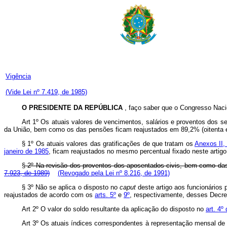
Vigência
(Vide Lei nº 7.419, de 1985)
O PRESIDENTE DA REPÚBLICA
, faço saber que o Congresso Naci
Art 1º Os atuais valores de vencimentos, salários e proventos dos ser
da União, bem como os das pensões ficam reajustados em 89,2% (oitenta e 
§ 1º Os atuais valores das gratificações de que tratam os
Anexos II,
janeiro de 1985
, ficam reajustados no mesmo percentual fixado neste artigo
§
2º Na revisão dos proventos dos aposentados civis, bem como das pe
7.923, de 1989)
(Revogado pela Lei nº 8.216, de 1991)
§ 3º Não se aplica o disposto no
caput
deste artigo aos funcionários 
reajustados de acordo com os
arts. 5º
e
9º
, respectivamente, desses Decret
Art 2º O valor do soldo resultante da aplicação do disposto no
art. 4º
Art 3º Os atuais índices correspondentes à representação mensal de