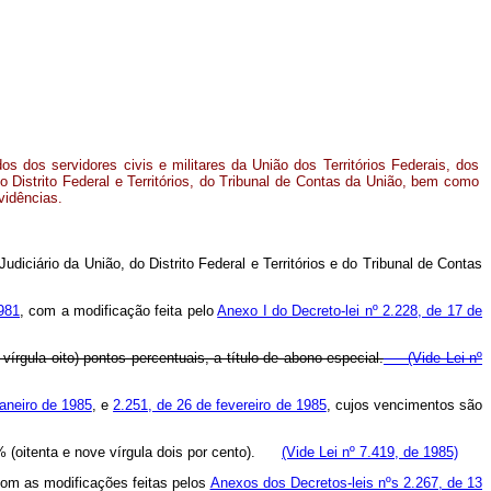
os dos servidores civis e militares da União dos Territórios Federais, dos
 Distrito Federal e Territórios, do Tribunal de Contas da União, bem como
vidências.
diciário da União, do Distrito Federal e Territórios e do Tribunal de Contas
1981
, com a modificação feita pelo
Anexo I do Decreto-lei nº 2.228, de 17 de
rgula oito) pontos percentuais, a título de abono especial.
(Vide Lei nº
janeiro de 1985
, e
2.251, de 26 de fevereiro de 1985
, cujos vencimentos são
% (oitenta e nove vírgula dois por cento).
(Vide Lei nº 7.419, de 1985)
com as modificações feitas pelos
Anexos dos Decretos-leis nºs 2.267, de 13