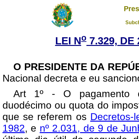
Pres
Subch
o
LEI N
7.329, DE
O PRESIDENTE DA REPÚ
Nacional decreta e eu sanciono
Art 1º - O pagamento d
duodécimo ou quota do impost
que se referem os
Decretos-l
1982
, e
nº 2.031, de 9 de Ju