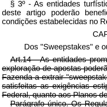
§ 3º - As entidades turfís
deste artigo poderão benefi
condições estabelecidas no R
CAP
Dos "Sweepstakes" e ou
Art.14 - As entidades pro
exploração de apostas poderão
Fazenda a extrair "sweepstake
satisfeitas as exigências est
Federal, quanto aos Planos de
Parágrafo único. Os Regul