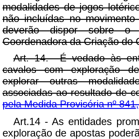
modalidades de jogos lotéric
não incluídas no movimento
deverão dispor sobre o 
Coordenadora da Criação do 
Art. 14. É
vedado à
s en
cavalos com exploração de
explorar outras modalida
associadas ao resultado de 
pela Medida Provisória nº 841
Art.14 - As entidades pro
exploração de apostas poderão