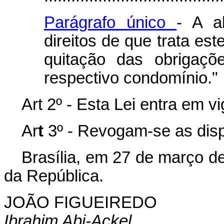
Parágrafo único
- A a
direitos de que trata es
quitação das obrigaçõ
respectivo condomínio."
Art 2º - Esta Lei entra em v
Ar
t
3º - Revogam-se as disp
Brasília, em 27 de março d
da República.
JOÃO FIGUEIREDO
Ibrahim Abi-Ackel