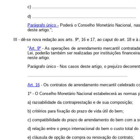
c)
...................................................................................
d) ...................................................................................
Parágrafo único -
Poderá o Conselho Monetário Nacional, nas 
deste artigo.";
III - dê-se nova redação aos arts. 9º, 16 e 17, ao caput do art. 18 e à 
"
Art. 9º
- As operações de arrendamento mercantil contratada
Lei, poderão também ser realizadas por instituições financei
neste artigo.
Parágrafo único - Nos casos deste artigo, o prejuízo decorren
................................................................................
Art. 16
- Os contratos de arrendamento mercantil celebrado co
1º - O Conselho Monetário Nacional estabelecerá as normas pa
a) razoabilidade da contraprestação e de sua composição;
b) critérios para fixação do prazo de vida útil do bem;
c) compatibilidade do prazo de arrendamento do bem com a sua
d) relação entre o preço internacional do bem o custo total d
e) cláusula de opção de compra ou renovação do contrato;