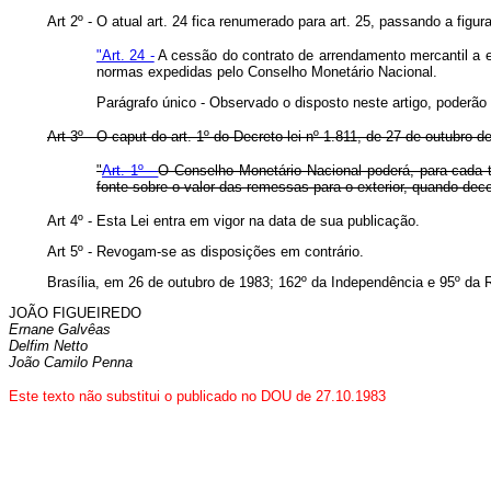
Art 2º - O atual art. 24 fica renumerado para art. 25, passando a figur
"Art. 24 -
A cessão do contrato de arrendamento mercantil a en
normas expedidas pelo Conselho Monetário Nacional.
Parágrafo único - Observado o disposto neste artigo, poderão 
Art 3º - O caput do art. 1º do Decreto-lei nº 1.811, de 27 de outubro
"
Art. 1º -
O Conselho Monetário Nacional poderá, para cada tip
fonte sobre o valor das remessas para o exterior, quando deco
Art 4º - Esta Lei entra em vigor na data de sua publicação.
Art 5º - Revogam-se as disposições em contrário.
Brasília, em 26 de outubro de 1983; 162º da Independência e 95º da 
JOÃO FIGUEIREDO
Ernane Galvêas
Delfim Netto
João Camilo Penna
Este texto não substitui o publicado no DOU de 27.10.1983