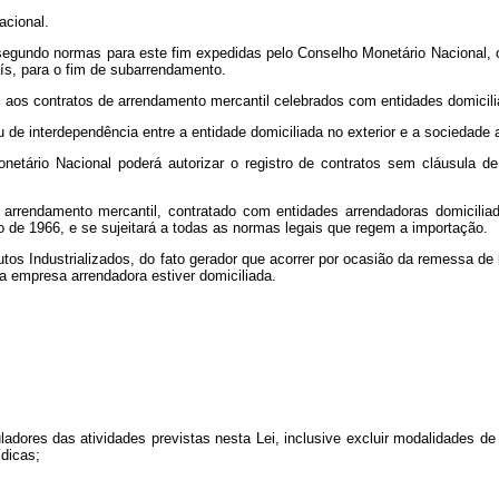
acional.
 segundo normas para este fim expedidas pelo Conselho Monetário Nacional, 
ís, para o fim de subarrendamento.
 aos contratos de arrendamento mercantil celebrados com entidades domicilia
de interdependência entre a entidade domiciliada no exterior e a sociedade a
onetário Nacional poderá autorizar o registro de contratos sem cláusula
de arrendamento mercantil, contratado com entidades arrendadoras domicil
ro de 1966, e se sujeitará a todas as normas legais que regem a importação.
utos Industrializados, do fato gerador que acorrer por ocasião da remessa d
 empresa arrendadora estiver domiciliada.
ores das atividades previstas nesta Lei, inclusive excluir modalidades de o
ídicas;