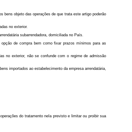
os bens objeto das operações de que trata este artigo poderão
das no exterior.
rrendatária subarrendadora, domiciliada no País.
 de opção de compra bem como fixar prazos mínimos para as
iadas no exterior, não se confunde com o regime de admissão
e bens importados ao estabelecimento da empresa arrendatária,
perações do tratamento neIa previsto e limitar ou proibir sua