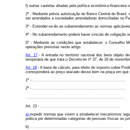
f) outras cautelas ditadas pela política econômico-financeira n
2º - Mediante prévia autorização do Banco Central do Brasil,
ser arrendados a sociedades arrendadoras domiciliadas no Pa
3º - Estender-se-ão ao subarrendamento as normas aplicáveis
4º - No subarrendamento poderá haver vínculo de coligação ou 
5º - Mediante as condições que estabelecer, o Conselho M
operações previstas neste artigo.
Art. 17
- A entrada no território nacional dos bens objeto 
temporária de que trata o Decreto-lei nº 37, de 18 de novemb
Art. 18
- A base de cálculo, para efeito do imposto sobre Prod
corresponderá ao preço atacado desse bem na praça em que a
1º - ................................................................................
2º - ................................................................................
................................................................................
......
Art. 23 - .....................................................................
a)
expedir normas que visem a estabelecer mecanismos regulad
prática por determinadas categorias de pessoas físicas ou jur
b) ................................................................................