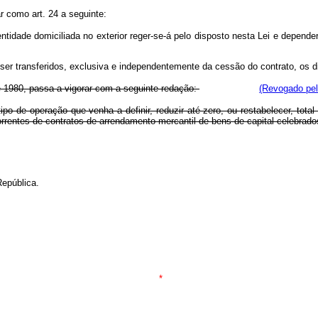
ar como art. 24 a seguinte:
tidade domiciliada no exterior reger-se-á pelo disposto nesta Lei e depende
ser transferidos, exclusiva e independentemente da cessão do contrato, os di
 de 1980, passa a vigorar com a seguinte redação:
(Revogado pel
o de operação que venha a definir, reduzir até zero, ou restabelecer, total
rrentes de contratos de arrendamento mercantil de bens de capital celebrados
República.
*