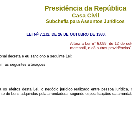
Presidência da República
Casa Civil
Subchefia para Assuntos Jurídicos
o
LEI N
7.132, DE 26 DE OUTUBRO DE 1983.
Altera a Lei nº 6.099, de 12 de se
mercantil, e dá outras providências"
nal decreta e eu sanciono a seguinte Lei:
om as seguintes alterações:
....
 os efeitos desta Lei, o negócio jurídico realizado entre pessoa jurídica, 
nto de bens adquiridos pela arrendadora, segundo especificações da arrendatá