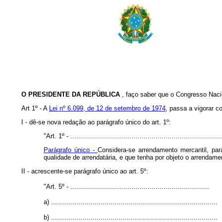
O PRESIDENTE DA REPÚBLICA
, faço saber que o Congresso Nacio
Art 1º - A
Lei nº 6.099, de 12 de setembro de 1974
, passa a vigorar c
I - dê-se nova redação ao parágrafo único do art. 1º:
"Art. 1º - ............................................................................
Parágrafo único -
Considera-se arrendamento mercantil, para
qualidade de arrendatária, e que tenha por objeto o arrendame
II - acrescente-se parágrafo único ao art. 5º:
"Art. 5º - ......................................................................
a)
....................................................................................
b)
....................................................................................