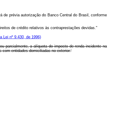
rá de prévia autorização do Banco Central do Brasil, conforme
reitos de crédito relativos às contraprestações devidas."
a Lei nº 9.430, de 1996)
 ou parcialmente, a alíquota do imposto de renda incidente na
 com entidades domiciliadas no exterior.’