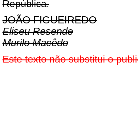
República.
JOÃO FIGUEIREDO
Eliseu Resende
Murilo Macêdo
Este texto não substitui o pu