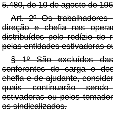
5.480, de 10 de agosto de 196
Art. 2º Os trabalhadore
direção e chefia nas oper
distribuídos pelo rodízio do
pelas entidades estivadoras o
§ 1º São excluídos das
conferentes de carga e de
chefia e de ajudante, conside
quais continuarão sendo
estivadoras ou pelos tomador
os sindicalizados.