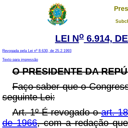
Pres
Subch
o
LEI N
6.914, DE
Revogada pela Lei nº 8.630, de 25.2.1993
Texto para impressão
O
PRESIDENTE DA REPÚ
Faço saber que o Congress
seguinte Lei:
Art. 1º É revogado o
art. 1
de 1966
, com a redação que 