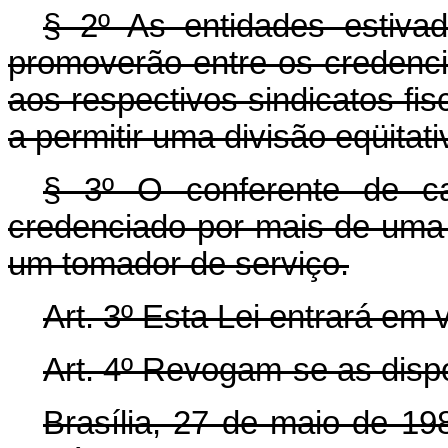
§ 2º As entidades estiva
promoverão entre os credenci
aos respectivos sindicatos fis
a permitir uma divisão eqüitat
§ 3º O conferente de c
credenciado por mais de uma 
um tomador de serviço.
Art. 3º Esta Lei entrará em 
Art. 4º Revogam-se as disp
Brasília, 27 de maio de 19