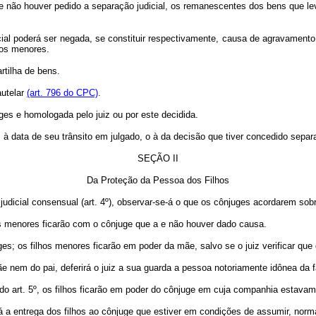
que não houver pedido a separação judicial, os remanescentes dos bens que l
udicial poderá ser negada, se constituir respectivamente, causa de agravamen
hos menores.
rtilha de bens.
autelar
(art. 796 do CPC)
.
uges e homologada pelo juiz ou por este decidida.
s à data de seu trânsito em julgado, o à da decisão que tiver concedido separ
SEÇÃO II
Da Proteção da Pessoa dos Filhos
udicial consensual (art. 4º), observar-se-á o que os cônjuges acordarem sobr
lhos menores ficarão com o cônjuge que a e não houver dado causa.
es; os filhos menores ficarão em poder da mãe, salvo se o juiz verificar que
e nem do pai, deferirá o juiz a sua guarda a pessoa notoriamente idônea da f
 do art. 5º, os filhos ficarão em poder do cônjuge em cuja companhia estav
erirá a entrega dos filhos ao cônjuge que estiver em condições de assumir, no