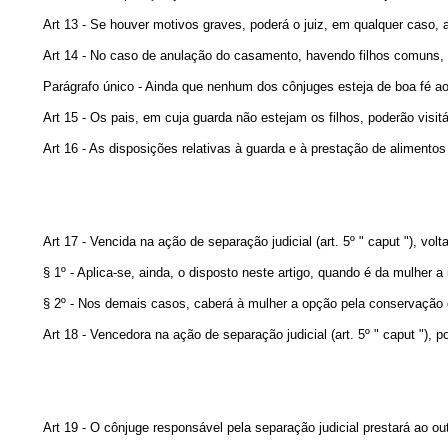
Art 13 - Se houver motivos graves, poderá o juiz, em qualquer caso, a
Art 14 - No caso de anulação do casamento, havendo filhos comuns, o
Parágrafo único - Ainda que nenhum dos cônjuges esteja de boa fé ao 
Art 15 - Os pais, em cuja guarda não estejam os filhos, poderão visi
Art 16 - As disposições relativas à guarda e à prestação de alimento
Art 17 - Vencida na ação de separação judicial (art. 5º " caput
"), vol
§ 1º - Aplica-se, ainda, o disposto neste artigo, quando é da mulher a
§ 2º - Nos demais casos, caberá à mulher a opção pela conservação
Art 18 - Vencedora na ação de separação judicial (art. 5º " caput
"), 
Art 19 - O cônjuge responsável pela separação judicial prestará ao outr