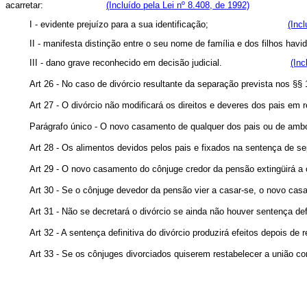
acarretar:
(Incluído pela Lei nº 8.408, de 1992)
I - evidente prejuízo para a sua identificação;
(Inc
II - manifesta distinção entre o seu nome de família e dos
III - dano grave reconhecido em decisão judicial.
(Inc
Art 26 - No caso de divórcio resultante da separação prevista nos §§ 
Art 27 - O divórcio não modificará os direitos e deveres dos pais em r
Parágrafo único - O novo casamento de qualquer dos pais ou de ambo
Art 28 - Os alimentos devidos pelos pais e fixados na sentença de s
Art 29 - O novo casamento do cônjuge credor da pensão extingüirá a 
Art 30 - Se o cônjuge devedor da pensão vier a casar-se, o novo cas
Art 31 - Não se decretará o divórcio se ainda não houver sentença def
Art 32 - A sentença definitiva do divórcio produzirá efeitos depois de
Art 33 - Se os cônjuges divorciados quiserem restabelecer a união c