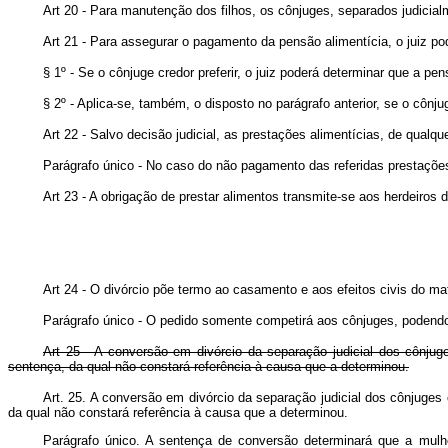
Art 20 - Para manutenção dos filhos, os cônjuges, separados judicial
Art 21 - Para assegurar o pagamento da pensão alimentícia, o juiz pode
§ 1º - Se o cônjuge credor preferir, o juiz poderá determinar que a p
§ 2º - Aplica-se, também, o disposto no parágrafo anterior, se o cônju
Art 22 - Salvo decisão judicial, as prestações alimentícias, de qual
Parágrafo único - No caso do não pagamento das referidas prestaçõe
Art 23 - A obrigação de prestar alimentos transmite-se aos herdeiros
Art 24 - O divórcio põe termo ao casamento e aos efeitos civis do mat
Parágrafo único - O pedido somente competirá aos cônjuges, podendo
Art 25 - A conversão em divórcio da separação judicial dos cônjug
sentença, da qual não constará referência à causa que a determinou.
Art. 25. A conversão em divórcio da separação judicial dos cônjuges
da qual não constará referência à causa que a determino
Parágrafo único. A sentença de conversão determinará que a mulhe