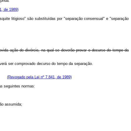
prida.
1, de 1989)
esquite litigioso" são substituídas por "separação consensual" e "separação
ovida ação de divórcio, na qual se deverão provar o decurso do tempo da
io, na qual deverá ser comprovado decurso do tempo da separação.
(Revogado pela Lei nº 7.841, de 1989)
as seguintes normas:
ção assumida;