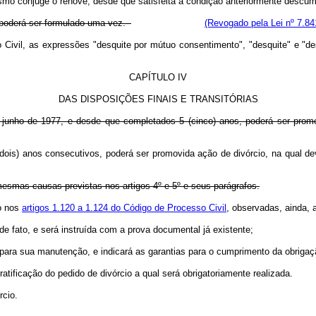
mo cônjuge o renove, desde que satisfeita a condição anteriormente descum
e poderá ser formulado uma vez.
(Revogado pela Lei nº 7.84
so Civil, as expressões "desquite por mútuo consentimento", "desquite" e "d
CAPÍTULO IV
DAS DISPOSIÇÕES FINAIS E TRANSITÓRIAS
e junho de 1977, e desde que completados 5 (cinco) anos, poderá ser prom
s 2 (dois) anos consecutivos, poderá ser promovida ação de divórc
mesmas causas previstas nos artigos 4º e 5º e seus parágrafos.
to nos
artigos 1.120 a 1.124 do Código de Processo Civil
, observadas, ainda, 
de fato, e será instruída com a prova documental já existente;
ar para sua manutenção, e indicará as garantias para o cumprimento da obriga
ratificação do pedido de divórcio a qual será obrigatoriamente realizada.
rcio.