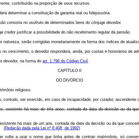
mente, contribuirão na proporção de seus recursos.
rá determinar a constituição de garantia real ou fidejussória.
ensão consista no usufruto de determinados bens do cônjuge devedor.
ge credor justificar a possibilidade do não recebimento regular da pensão.
quer natureza, serão corrigidas monetariamente na forma dos índices de atua
s no vencimento, o devedor responderá, ainda, por custas e honorários de 
 do devedor, na forma do
art. 1.796 do Código Civil
.
CAPÍTULO II
DO DIVÓRCIO
rimônio religioso.
, contudo, ser exercido, em caso de incapacidade, por curador, ascendente 
es, existente há mais de três anos, contada da data da decisão ou da que
 existente há mais de um ano, contada da data da decisão ou da que concede
u.
(Redação dada pela Lei nº 8.408, de 1992)
r volte a usar o nome que tinha antes de contrair matrimônio, só conser