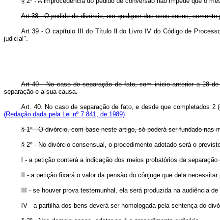
§ 2º - A improcedência do pedido de conversão não impede que o mes
Art 38 - O pedido de divórcio, em qualquer dos seus casos, soment
Art 39 - O capítulo III do Título Il do Livro IV do Código de Proces
judicial".
Art 40 - No caso de separação de fato, com início anterior a 28 d
separação e a sua causa.
Art. 40.
No caso de separação de fato, e desde que completado
(Redação dada pela Lei nº 7.841, de 1989)
§ 1º - O divórcio, com base neste artigo, só poderá ser fundado nas 
§ 2º - No divórcio consensual, o procedimento adotado será o previs
I - a petição conterá a indicação dos meios probatórios da separação 
II - a petição fixará o valor da pensão do cônjuge que dela necessit
III - se houver prova testemunhal, ela será produzida na audiência de 
IV - a partilha dos bens deverá ser homologada pela sentença do divó