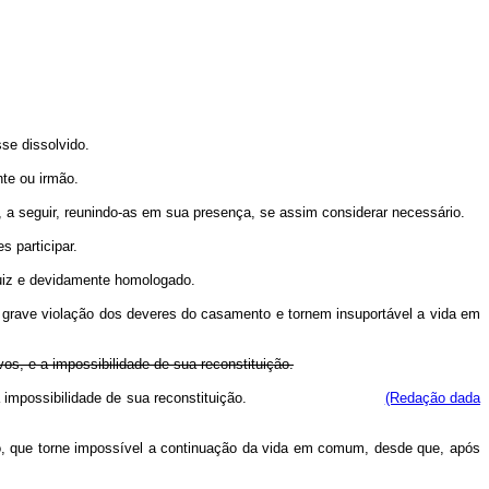
se dissolvido.
te ou irmão.
 a seguir, reunindo-as em sua presença, se assim considerar necessário.
s participar.
juiz e devidamente homologado.
m grave violação dos deveres do casamento e tornem insuportável a vida em
os, e a impossibilidade de sua reconstituição.
secutivo, e a impossibilidade de sua reconstituição.
(Redação dada
to, que torne impossível a continuação da vida em comum, desde que, após