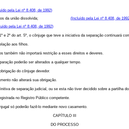
luído pela Lei nº 8.408, de 1992)
 filhos havidos da união dissolvida;
(Incluído pela Lei nº 8.408, de 199
luído pela Lei nº 8.408, de 1992)
1º e 2º do art. 5º, o cônjuge que teve a iniciativa da separação continuará c
elação aos filhos.
s também não importará restrição a esses direitos e deveres.
eparação poderão ser alterados a qualquer tempo.
obrigação do cônjuge devedor.
amento não alterará sua obrigação.
initiva de separação judicial, ou se esta não tiver decidido sobre a partilha 
 registrada no Registro Público competente.
onjugal só poderão fazê-lo mediante novo casamento.
CAPÍTULO III
DO PROCESSO