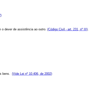
2)
om o dever de assistência ao outro.
(Código Civil - art. 231, nº III)
.
dos bens.
(Vide Lei nº 10.406, de 2002)