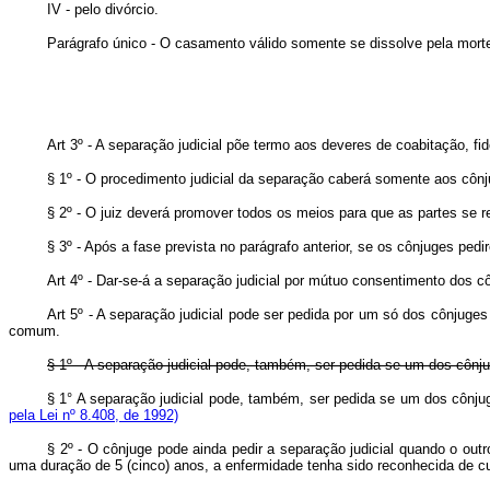
IV - pelo divórcio.
Parágrafo único - O casamento válido somente se dissolve pela morte
Art 3º - A separação judicial põe termo aos deveres de coabitação, f
§ 1º - O procedimento judicial da separação caberá somente aos cônj
§ 2º - O juiz deverá promover todos os meios para que as partes se 
§ 3º - Após a fase prevista no parágrafo anterior, se os cônjuges pe
Art 4º - Dar-se-á a separação judicial por mútuo consentimento dos 
Art 5º - A separação judicial pode ser pedida por um só dos cônjug
comum.
§ 1º - A separação judicial pode, também, ser pedida se um dos cônj
§ 1° A separação judicial pode, também, ser pedida se um do
pela Lei nº 8.408, de 1992)
§ 2º - O cônjuge pode ainda pedir a separação judicial quando o o
uma duração de 5 (cinco) anos, a enfermidade tenha sido reconhecida de c