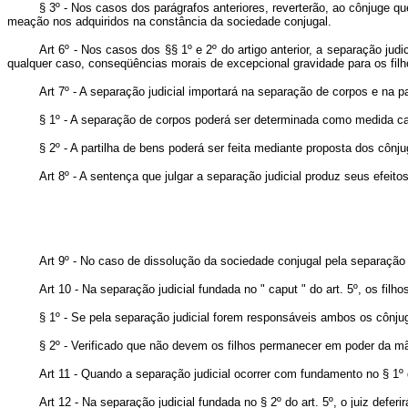
§ 3º - Nos casos dos parágrafos anteriores, reverterão, ao cônjuge 
meação nos adquiridos na constância da sociedade conjugal.
Art 6º - Nos casos dos §§ 1º e 2º do artigo anterior, a separação j
qualquer caso, conseqüências morais de excepcional gravidade para os fil
Art 7º - A separação judicial importará na separação de corpos e na pa
§ 1º - A separação de corpos poderá ser determinada como medida c
§ 2º - A partilha de bens poderá ser feita mediante proposta dos cônj
Art 8º - A sentença que julgar a separação judicial produz seus efeito
Art 9º - No caso de dissolução da sociedade conjugal pela separação j
Art 10 - Na separação judicial fundada no " caput
" do art. 5º, os fi
§ 1º - Se pela separação judicial forem responsáveis ambos os cônjug
§ 2º - Verificado que não devem os filhos permanecer em poder da mã
Art 11 - Quando a separação judicial ocorrer com fundamento no § 1º
Art 12 - Na separação judicial fundada no § 2º do art. 5º, o juiz def