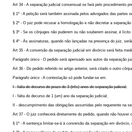
Art 34 - A separação judicial consensual se fará pelo procedimento p
§ 1º - A petição será também assinada pelos advogados das partes 
§ 2º - O juiz pode recusar a homologação e não decretar a separação
§ 3º - Se os cônjuges não puderem ou não souberem assinar, é lícito 
§ 4º - Às assinaturas, quando não lançadas na presença do juiz, serão
Art 35 - A conversão da separação judicial em divórcio será feita med
Parágrafo único - O pedido será apensado aos autos da separação judic
Art 36 - Do pedido referido no artigo anterior, será citado o outro cô
Parágrafo único - A contestação só pode fundar-se em:
I - falta de decurso do prazo de 3 (três) anos de separação judicial;
I - falta do decurso de 1 (um) ano da separação judici
II - descumprimento das obrigações assumidas pelo requerente na se
Art 37 - O juiz conhecerá diretamente do pedido, quando não houver c
§ 1º - A sentença limitar-se-á à conversão da separação em divórcio, 