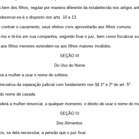
 bem dos filhos, regular por maneira diferente da estabelecida nos artigos an
bservar-se-á o disposto nos arts. 10 e 13.
contrair o casamento, seus efeitos civis aproveitarão aos filhos comuns.
tá-los e tê-los em sua companhia, segundo fixar o juiz, bem como fiscalizar
s aos filhos menores estendem-se aos filhos maiores inválidos.
SEÇÃO III
Do Uso do Nome
tará a mulher a usar o nome de solteira.
 iniciativa da separação judicial com fundamento nos §§ 1º e 2º do art. 5º.
 do nome de casada.
poderá a mulher renunciar, a qualquer momento, o direito de usar o nome do ma
SEÇÃO IV
Dos Alimentos
o, se dela necessitar, a pensão que o juiz fixar.