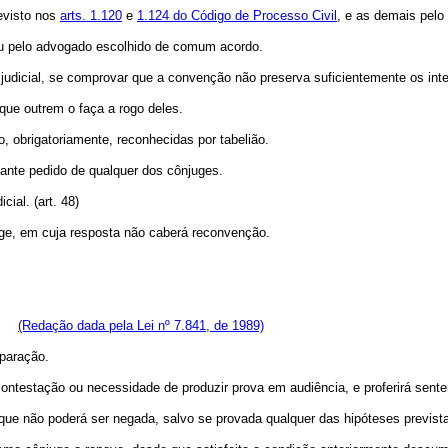
revisto nos
arts. 1.120
e
1.124 do Código de Processo Civil
, e as demais pelo
ou pelo advogado escolhido de comum acordo.
 judicial, se comprovar que a convenção não preserva suficientemente os int
que outrem o faça a rogo deles.
, obrigatoriamente, reconhecidas por tabelião.
iante pedido de qualquer dos cônjuges.
ial. (art. 48)
njuge, em cuja resposta não caberá reconvenção.
al;
(Redação dada pela Lei nº 7.841, de 1989)
paração.
ontestação ou necessidade de produzir prova em audiência, e proferirá sente
que não poderá ser negada, salvo se provada qualquer das hipóteses previstas