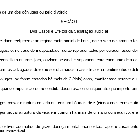
 de um dos cônjuges ou pelo divórcio.
SEÇÃO I
Dos Casos e Efeitos da Separação Judicial
idelidade recíproca e ao regime matrimonial de bens, como se o casamento fos
uges, e, no caso de incapacidade, serão representados por curador, ascenden
reconciliem ou transijam, ouvindo pessoal e separadamente cada uma delas e,
direm, os advogados deverão ser chamados a assistir aos entendimentos e dele
cônjuges, se forem casados há mais de 2 (dois) anos, manifestado perante o 
es quando imputar ao outro conduta desonrosa ou qualquer ato que importe e
uges provar a ruptura da vida em comum há mais de 5 (cinco) anos consecutiv
s cônjuges provar a ruptura da vida em comum há mais de um ano con
utro estiver acometido de grave doença mental, manifestada após o casamen
ura improvável.