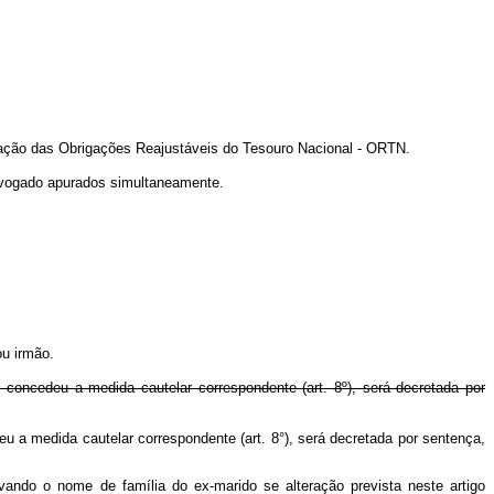
lização das Obrigações Reajustáveis do Tesouro Nacional - ORTN.
advogado apurados simultaneamente.
ou irmão.
 concedeu a medida cautelar correspondente (art. 8º), será decretada por
u a medida cautelar correspondente (art. 8°), será decretada por sentença,
vando o nome de família do ex-marido se alteração prevista neste artigo