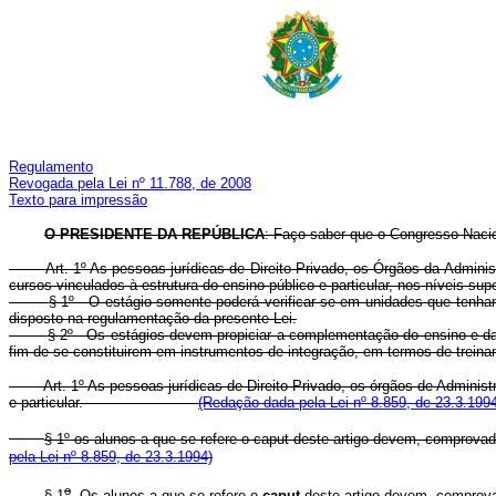
Regulamento
Revogada pela Lei nº 11.788, de 2008
Texto para impressão
O
PRESIDENTE DA REPÚBLICA
: Faço saber que o Congresso Nacio
Art. 1º As pessoas jurídicas de Direito Privado, os Órgãos da Admini
cursos vinculados à estrutura do ensino público e particular, nos níveis supe
§ 1º - O estágio somente poderá verificar-se em unidades que tenha
disposto na regulamentação da presente Lei.
§ 2º - Os estágios devem propiciar a complementação do ensino e d
fim de se constituirem em instrumentos de integração, em termos de treinam
Art. 1º As pessoas jurídicas de Direito Privado, os órgãos de Adminis
e particular.
(Redação dada pela Lei nº 8.859, de 23.3.199
§ 1º os alunos a que se refere o caput deste artigo devem, comp
pela Lei nº 8.859, de 23.3.1994)
o
§ 1
Os alunos a que se refere o
caput
deste artigo devem, comprova