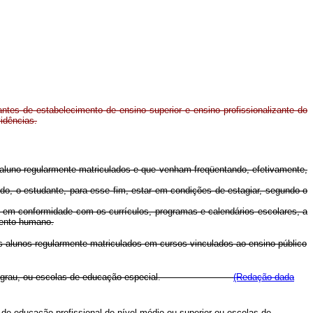
ntes de estabelecimento de ensino superior e ensino profissionalizante do
vidências.
, aluno regularmente matriculados e que venham freqüentando, efetivamente,
do, o estudante, para esse fim, estar em condições de estagiar, segundo o
em conformidade com os currículos, programas e calendários escolares, a
amento humano.
 os alunos regularmente matriculados em cursos vinculados ao ensino público
lizante de 2º grau, ou escolas de educação especial.
(Redação dada
de educação profissional de nível médio ou superior ou escolas de