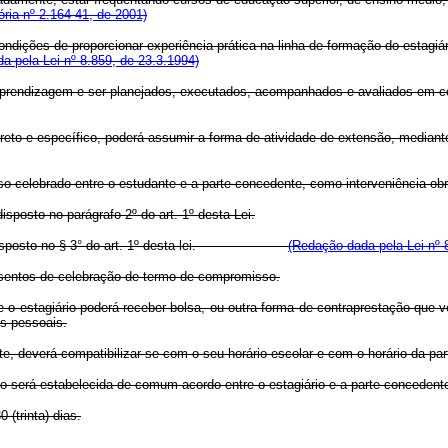
ria nº 2.164-41, de 2001)
ndições de proporcionar experiência prática na linha de formação do estagiár
a pela Lei nº 8.859, de 23.3.1994)
aprendizagem e ser planejados, executados, acompanhados e avaliados em co
direto e específico, poderá assumir a forma de atividade de extensão, median
o celebrado entre o estudante e a parte concedente, como interveniência obrig
sposto no parágrafo 2º do art. 1º desta Lei.
com o disposto no § 3° do art. 1º desta lei.
(Redação dada pela Lei nº 
 isentos de celebração de termo de compromisso.
e o estagiário poderá receber bolsa, ou outra forma de contraprestação que v
es pessoais.
te, deverá compatibilizar-se com o seu horário escolar e com o horário da pa
será estabelecida de comum acordo entre o estagiário e a parte concedente 
 (trinta) dias.