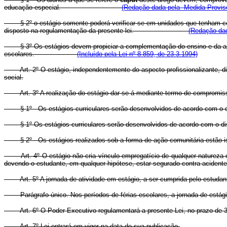
educação especial.
(Redação dada pela Medida Provisó
§ 2º o estágio somente poderá verificar-se em unidades que tenham co
disposto na regulamentação da presente lei.
(Redação dad
§ 3º Os estágios devem propiciar a complementação do ensino e da 
escolares.
(Incluído pela Lei nº 8.859, de 23.3.1994)
Art. 2º O estágio, independentemente do aspecto profissionalizante, 
social.
Art. 3º A realização do estágio dar-se-á mediante termo de compromiss
§ 1º - Os estágios curriculares serão desenvolvidos de acordo com o di
§ 1º Os estágios curriculares serão desenvolvidos de acordo 
§ 2º - Os estágios realizados sob a forma de ação comunitária estão
Art. 4º O estágio não cria vínculo empregatício de qualquer natureza 
devendo o estudante, em qualquer hipótese, estar segurado contra acident
Art. 5º A jornada de atividade em estágio, a ser cumprida pelo estudan
Parágrafo único. Nos períodos de férias escolares, a jornada de estágio 
Art. 6º O Poder Executivo regulamentará a presente Lei, no prazo de 30
Art. 7º Lei entrará em vigor na data de sua publicação.