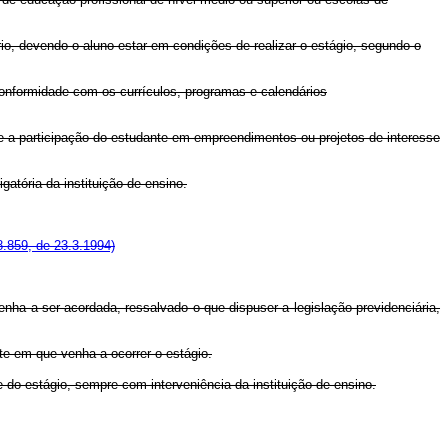
io, devendo o aluno estar em condições de realizar o estágio, segundo o
nformidade com os currículos, programas e calendários
te a participação do estudante em empreendimentos ou projetos de interesse
atória da instituição de ensino.
8.859, de 23.3.1994)
enha a ser acordada, ressalvado o que dispuser a legislação previdenciária,
rte em que venha a ocorrer o estágio.
do estágio, sempre com interveniência da instituição de ensino.