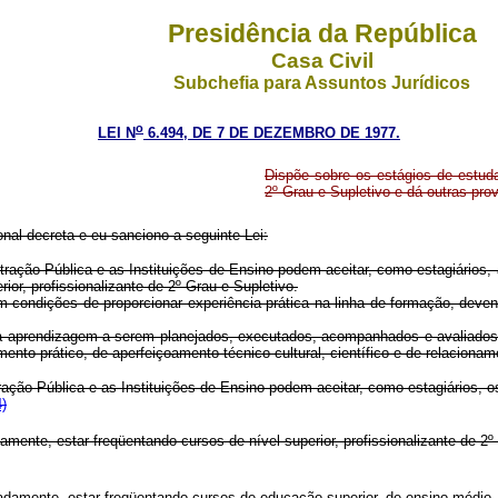
Presidência da República
Casa Civil
Subchefia para Assuntos Jurídicos
o
LEI N
6.494, DE 7 DE DEZEMBRO DE 1977.
Dispõe sobre os estágios de estuda
2º Grau e Supletivo e dá outras pro
nal decreta e eu sanciono a seguinte Lei:
stração Pública e as Instituições de Ensino podem aceitar, como estagiários
rior, profissionalizante de 2º Grau e Supletivo.
m condições de proporcionar experiência prática na linha de formação, deven
a aprendizagem a serem planejados, executados, acompanhados e avaliados 
ento prático, de aperfeiçoamento técnico-cultural, científico e de relacion
tração Pública e as Instituições de Ensino podem aceitar, como estagiários,
4)
rovadamente, estar freqüentando cursos de nível superior, profissiona
damente, estar freqüentando cursos de educação superior, de ensino médio, 