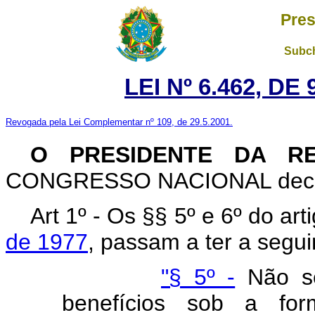
Pres
Subch
LEI Nº 6.462, D
Revogada pela Lei Complementar nº 109, de 29.5.2001.
O PRESIDENTE DA R
CONGRESSO NACIONAL decreta
Art 1º - Os §§ 5º e 6º do ar
de 1977
, passam a ter a segui
"§ 5º -
Não se
benefícios sob a for