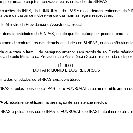
 de programas e projetos aprovados pelas entidades do SINPAS.
tribuições do INPS, do FUNRURAL, do IPASE e das demais entidades do SINPA
tas para os casos de inobservância das normas legais respectivas.
o Ministro da Previdência e Assistência Social:
das demais entidades do SINPAS, desde que lhe outorguem poderes para tal;
te outorga de poderes, os das demais entidades do SINPAS, quando não vincula
e que trata o item Il do parágrafo anterior será recolhida ao Fundo referi
vado pelo Ministro da Previdência e Assistência Social, respeitado o dispost
TÍTULO III
DO PATRIMÔNIO E DOS RECURSOS
 uma das entidades do SINPAS será constituído:
 SINPAS e pelos bens que o IPASE e o FUNRURAL atualmente utilizam na co
ASE atualmente utilizam na prestação de assistência médica;
o SINPAS e pelos bens que o INPS, o FUNRURAL e o IPASE atualmente utilizam