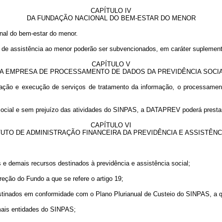
CAPÍTULO IV
DA FUNDAÇÃO NACIONAL DO BEM-ESTAR DO MENOR
nal do bem-estar do menor.
is de assistência ao menor poderão ser subvencionados, em caráter suplem
CAPÍTULO V
A EMPRESA DE PROCESSAMENTO DE DADOS DA PREVIDÊNCIA SOCI
ção e execução de serviços de tratamento da informação, o processamen
a Social e sem prejuízo das atividades do SINPAS, a DATAPREV poderá prestar
CAPÍTULO VI
TUTO DE ADMINISTRAÇÃO FINANCEIRA DA PREVIDÊNCIA E ASSISTÊNC
s e demais recursos destinados à previdência e assistência social;
ireção do Fundo a que se refere o artigo 19;
estinados em conformidade com o Plano Plurianual de Custeio do SINPAS, a qu
mais entidades do SINPAS;