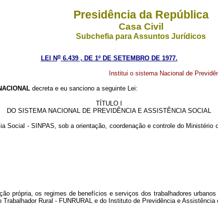
Presidência da República
Casa Civil
Subchefia para Assuntos Jurídicos
o
LEI N
6.439 , DE 1º DE SETEMBRO DE 1977.
Institui o sistema Nacional de Previdê
NACIONAL
decreta e eu sanciono a seguinte Lei:
TÍTULO I
DO SISTEMA NACIONAL DE PREVIDÊNCIA E ASSISTÊNCIA SOCIAL
ncia Social - SINPAS, sob a orientação, coordenação e controle do Ministério 
ção própria, os regimes de benefícios e serviços dos trabalhadores urbanos 
ao Trabalhador Rural - FUNRURAL e do Instituto de Previdência e Assistência