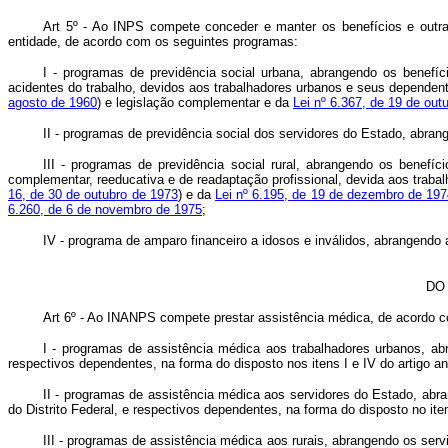
Art 5º - Ao INPS compete conceder e manter os benefícios e outra
entidade, de acordo com os seguintes programas:
I - programas de previdência social urbana, abrangendo os benefíci
acidentes do trabalho, devidos aos trabalhadores urbanos e seus dependente
agosto de 1960
) e legislação complementar e da
Lei nº 6.367, de 19 de out
II - programas de previdência social dos servidores do Estado, abran
III - programas de previdência social rural, abrangendo os benef
complementar, reeducativa e de readaptação profissional, devida aos traba
16, de 30 de outubro de 1973
) e da
Lei nº 6.195, de 19 de dezembro de 197
6.260, de 6 de novembro de 1975
;
IV - programa de amparo financeiro a idosos e inválidos, abrangendo
DO
Art 6º - Ao INANPS compete prestar assistência médica, de acordo 
I - programas de assistência médica aos trabalhadores urbanos, abr
respectivos dependentes, na forma do disposto nos itens I e IV do artigo ant
II - programas de assistência médica aos servidores do Estado, abran
do Distrito Federal, e respectivos dependentes, na forma do disposto no item 
III - programas de assistência médica aos rurais, abrangendo os serv