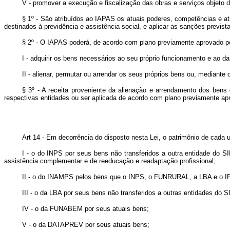
V - promover a execução e fiscalização das obras e serviços objeto
§ 1º - São atribuídos ao IAPAS os atuais poderes, competências e a
destinados à previdência e assistência social, e aplicar as sanções previs
§ 2º - O IAPAS poderá, de acordo com plano previamente aprovado pel
I - adquirir os bens necessários ao seu próprio funcionamento e ao 
II - alienar, permutar ou arrendar os seus próprios bens ou, median
§ 3º - A receita proveniente da alienação e arrendamento dos bens d
respectivas entidades ou ser aplicada de acordo com plano previamente apro
Art 14 - Em decorrência do disposto nesta Lei, o patrimônio de cada
I - o do INPS por seus bens não transferidos a outra entidade do
assistência complementar e de reeducação e readaptação profissional;
II - o do INAMPS pelos bens que o INPS, o FUNRURAL, a LBA e o IP
III - o da LBA por seus bens não transferidos a outras entidades d
IV - o da FUNABEM por seus atuais bens;
V - o da DATAPREV por seus atuais bens;