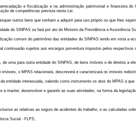
e arrecadação e fiscalização e na administração patrimonial e financei
uição de competências prevista nesta Lei.
isquer outros bens que venham a adquirir para uso próprio ou que lhes sejam 
tidade do SINPAS se fará por ato do Ministro da Previdência e Assistência So
 utilização comum do patrimônio das entidades do SINPAS tendo em vista a ec
ial continuarão sujeitos aos encargos porventura impostos pelos respectivos
a, de uma para outra entidade do SINPAS, de bens imóveis e de direitos a eles
de imóveis, o MPAS relacionará, descreverá e caracterizará os imóveis redist
to da entidade interessada, valendo como instrumento os atos do MPAS a que se
e a manter, desenvolver e garantir as suas atividades, na forma da legislaçã
clusive as relativas ao seguro de acidentes do trabalho, e as calculadas sobr
ência Social - FLPS;