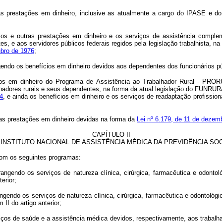
s prestações em dinheiro, inclusive as atualmente a cargo do IPASE e do
os e outras prestações em dinheiro e os serviços de assistência complemen
s, e aos servidores públicos federais regidos pela legislação trabalhista, n
ubro de 1976
;
gendo os benefícios em dinheiro devidos aos dependentes dos funcionários púb
ícios em dinheiro do Programa de Assistência ao Trabalhador Rural - PROR
lhadores rurais e seus dependentes, na forma da atual legislação do FUNRUR
4
, e ainda os benefícios em dinheiro e os serviços de readaptação profissi
 as prestações em dinheiro devidas na forma da
Lei nº 6.179, de 11 de dezem
CAPÍTULO II
 INSTITUTO NACIONAL DE ASSISTÊNCIA MÉDICA DA PREVIDÊNCIA SOC
com os seguintes programas:
angendo os serviços de natureza clínica, cirúrgica, farmacêutica e odonto
erior;
gendo os serviços de natureza clínica, cirúrgica, farmacêutica e odontológi
II do artigo anterior;
iços de saúde e a assistência médica devidos, respectivamente, aos trabalha