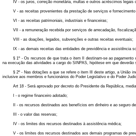
IV - os juros, correção monetária, multas e outros acréscimos legais 
V - as receitas provenientes da prestação de serviços e forneciment
VI - as receitas patrimoniais, industriais e financeiras;
VII - a remuneração recebida por serviços de arrecadação, fiscalizaç
VIII - as doações, legados, subvenções e outras receitas eventuais;
IX - as demais receitas das entidades de previdência e assistência s
§ 1º - Os recursos de que trata o item II destinam-se ao pagamento
na execução das atividades a cargo do SINPAS, hipótese em que deverão s
§ 2º - Nas dotações a que se refere o item Ill deste artigo, a União 
inclusive aos membros e funcionários do Poder Legislativo e do Poder Judic
Art 18 - Será aprovado por decreto do Presidente da República, media
I - o regime financeiro adotado;
II - os recursos destinados aos benefícios em dinheiro e ao seguro de
III - o valor das reservas;
IV - os limites dos recursos destinados à assistência médica;
V - os limites dos recursos destinados aos demais programas de previ