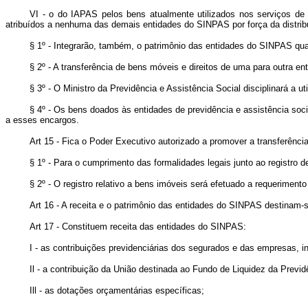
VI - o do IAPAS pelos bens atualmente utilizados nos serviços d
atribuídos a nenhuma das demais entidades do SINPAS por força da distrib
§ 1º - Integrarão, também, o patrimônio das entidades do SINPAS qua
§ 2º - A transferência de bens móveis e direitos de uma para outra en
§ 3º - O Ministro da Previdência e Assistência Social disciplinará a
§ 4º - Os bens doados às entidades de previdência e assistência soc
a esses encargos.
Art 15 - Fica o Poder Executivo autorizado a promover a transferênci
§ 1º - Para o cumprimento das formalidades legais junto ao registro 
§ 2º - O registro relativo a bens imóveis será efetuado a requerimen
Art 16 - A receita e o patrimônio das entidades do SINPAS destinam-s
Art 17 - Constituem receita das entidades do SINPAS:
I - as contribuições previdenciárias dos segurados e das empresas, in
Il - a contribuição da União destinada ao Fundo de Liquidez da Previd
Ill - as dotações orçamentárias específicas;