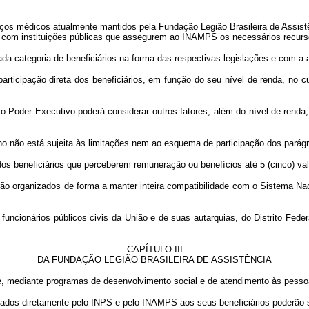
iços médicos atualmente mantidos pela Fundação Legião Brasileira de Assis
ios com instituições públicas que assegurem ao INAMPS os necessários recurs
cada categoria de beneficiários na forma das respectivas legislações e com a
participação direta dos beneficiários, em função do seu nível de renda, no
, o Poder Executivo poderá considerar outros fatores, além do nível de rend
ho não está sujeita às limitações nem ao esquema de participação dos parágr
 dos beneficiários que perceberem remuneração ou benefícios até 5 (cinco) val
ão organizados de forma a manter inteira compatibilidade com o Sistema N
 funcionários públicos civis da União e de suas autarquias, do Distrito Fede
CAPÍTULO III
DA FUNDAÇÃO LEGIÃO BRASILEIRA DE ASSISTÊNCIA
nte, mediante programas de desenvolvimento social e de atendimento às pess
stados diretamente pelo INPS e pelo INAMPS aos seus beneficiários poderão