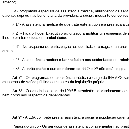
anterior;
IV - programas especiais de assistência médica, abrangendo os serv
carente, seja ou não beneficiária da previdência social, mediante convên
§ 1º - A assistência médica de que trata este artigo será prestada a 
§ 2º - Fica o Poder Executivo autorizado a instituir um esquema de 
lhes forem fornecidos em ambulatórios.
§ 3º - No esquema de participação, de que trata o parágrafo anterior
custeio.
§ 4º - A assistência médica e farmacêutica aos acidentados do trabal
§ 5º - A participação a que se referem os §§ 2º e 3º não será exigida
Art 7º - Os programas de assistência médica a cargo do INAMPS ser
as normas de saúde pública constantes da legislação própria.
Art 8º - Os atuais hospitais do IPASE atenderão prioritariamente aos
bem como aos respectivos dependentes.
Art 9º - A LBA compete prestar assistência social à população care
Parágrafo único - Os serviços de assistência complementar não pre