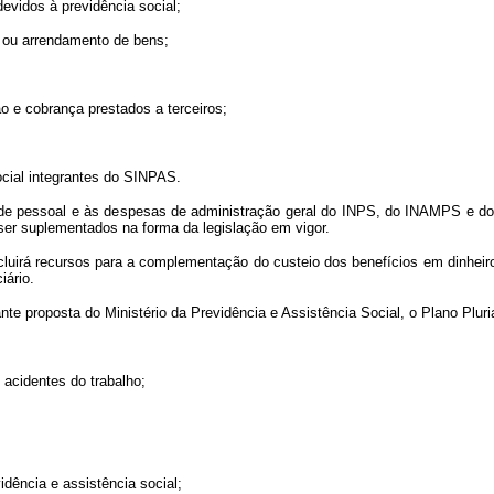
devidos à previdência social;
o ou arrendamento de bens;
ão e cobrança prestados a terceiros;
ocial integrantes do SINPAS.
 de pessoal e às despesas de administração geral do INPS, do INAMPS e do 
er suplementados na forma da legislação em vigor.
incluirá recursos para a complementação do custeio dos benefícios em dinheir
iário.
nte proposta do Ministério da Previdência e Assistência Social, o Plano Plu
 acidentes do trabalho;
dência e assistência social;