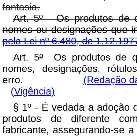
fantasia.
Art. 5º - Os produtos de 
nomes ou designações que i
pela Lei nº 6.480, de 1.12.197
Art. 5
º
Os produtos de que
nomes, designações, rótul
erro.
(Redação da
(Vigência)
§ 1º - É vedada a adoção 
produtos de diferente c
fabricante, assegurando-se a