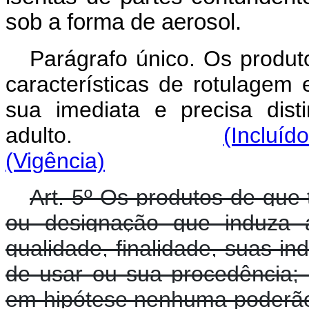
sob a forma de aerosol.
Parágrafo único. Os produt
características de rotulagem
sua imediata e precisa dis
adulto.
(Incluíd
(Vigência)
Art. 5º Os produtos de que 
ou designação que induza 
qualidade, finalidade, suas i
de usar ou sua procedência;
em hipótese nenhuma poderão