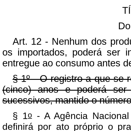
T
Do
Art. 12 - Nenhum dos produt
os importados, poderá ser i
entregue ao consumo antes de 
§ 1º - O registro a que se r
(cinco) anos e poderá ser 
sucessivos, mantido o número d
o
§ 1
- A Agência Nacional 
definirá por ato próprio o p