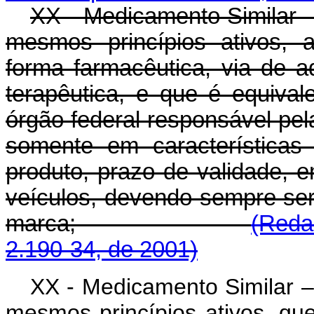
XX - Medicamento Similar 
mesmos princípios ativos, 
forma farmacêutica, via de a
terapêutica, e que é equiva
órgão federal responsável pela 
somente em características
produto, prazo de validade, 
veículos, devendo sempre ser
marca;
(Reda
2.190-34, de 2001)
XX - Medicamento Similar 
mesmos princípios ativos, q