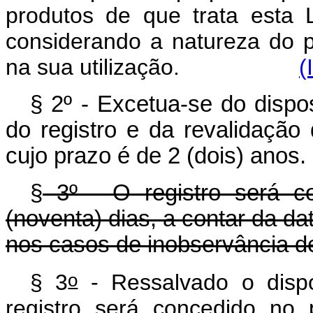
produtos de que trata esta 
considerando a natureza do pr
na sua utilização.
(
§ 2º - Excetua-se do dispos
do registro e da revalidação 
cujo prazo é de 2 (dois) anos.
§
3º - O registro será c
(noventa) dias, a contar da da
nos casos de inobservância d
o
§ 3
- Ressalvado o dispo
registro será concedido no