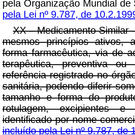
pela Organização Mundial de
pela Lei nº 9.787, de 10.2.199
XX – Medicamento Similar 
mesmos princípios ativos, 
forma farmacêutica, via de a
terapêutica, preventiva ou
referência registrado no órgão
sanitária, podendo diferir som
tamanho e forma do produto
rotulagem, excipientes e
identificado por nome comerci
incluído pela Lei nº 9.787, de 