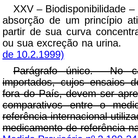
XXV – Biodisponibilidade – 
absorção de um princípio a
partir de sua curva concentr
ou sua excreção na urin
de 10.2.1999)
Parágrafo único. No c
importados, cujos ensaios d
fora do País, devem ser apr
comparativos entre o medi
referência internacional utili
medicamento de refer