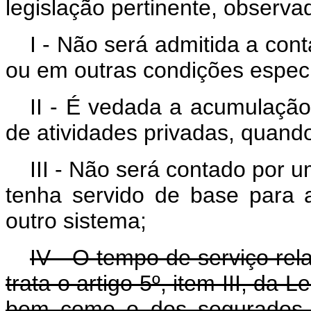
legislação pertinente, observ
I - Não será admitida a co
ou em outras condições especi
II - É vedada a acumulação
de atividades privadas, quand
III - Não será contado por 
tenha servido de base para 
outro sistema;
IV - O tempo de serviço rel
trata o artigo 5º, item III, da
bem como o dos segurados f