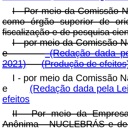
I - Por meio da Comissão N
como órgão superior de orie
fiscalização e de pesquisa cient
I - por meio da Comissão N
e
(Redação dada pel
2021)
(
Produção de efeitos
I - por meio da Comissão N
e
(Redação dada pela Lei
efeitos
II - Por meio da Empresa
Anônima - NUCLEBRÁS e de s