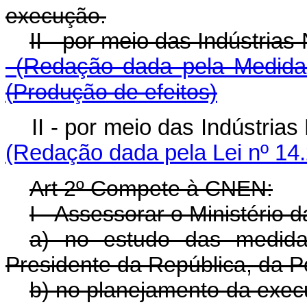
execução.
II - por meio das Indústri
(Redação dada pela Medida 
(
Produção de efeitos)
II - por meio das Indústri
(Redação dada pela Lei nº 14
Art 2º Compete à CNEN:
I - Assessorar o Ministério 
a) no estudo das medida
Presidente da República, da Po
b) no planejamento da execu