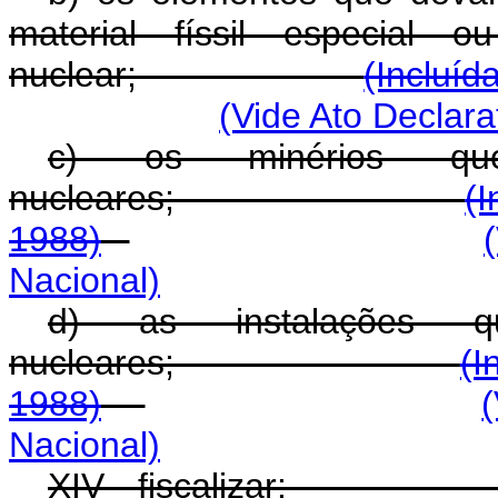
material físsil especial 
nuclear;
(Incluíd
(Vide Ato Declar
c) os minérios qu
nucleares;
(I
1988)
Nacional)
d) as instalações q
nucleares;
(I
1988)
Nacional)
XIV - fiscalizar