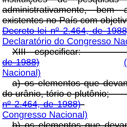
administrativamente, bem 
existentes no País com
Decreto-lei nº 2.464, de 1988
Declaratório do Congresso Nac
XIII - especifica
de 1988)
Nacional)
a) os elementos que devam
do urânio, tório e p
nº 2.464, de 1988)
Congresso Nacional)
b) os elementos que devam 