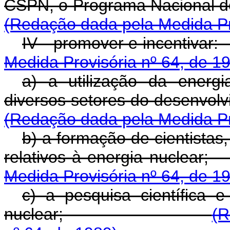
CSPN, o Programa Nac
(Redação dada pela Medida Pro
IV - promover e i
Medida Provisória nº 64, de 1
a) a utilização da energi
diversos setores do 
(Redação dada pela Medida Pro
b) a formação de cientistas,
relativos à energi
Medida Provisória nº 64, de 1
c) a pesquisa científica 
nuclear;
(R