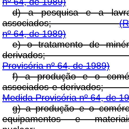
nº 64, de 1989)
d) a pesquisa e a lavr
associados;
(R
nº 64, de 1989)
e) o tratamento de minér
derivado
Provisória nº 64, de 1989)
f) a produção e o comér
associados e de
Medida Provisória nº 64, de 1
g) a produção e o comérci
equipamentos e materi