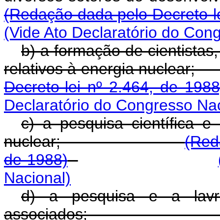
(Redação dada pelo Decreto-le
(Vide Ato Declaratório do Con
b) a formação de cientistas,
relativos à energi
Decreto-lei nº 2.464, de 1988
Declaratório do Congresso Nac
c) a pesquisa científica 
nuclear;
(Red
de 1988)
Nacional)
d) a pesquisa e a lavr
associados