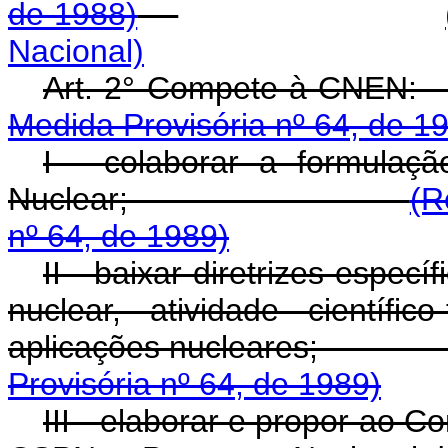
de 1988)
Nacional)
Art. 2° Compet
Medida Provisória nº 64, de 1
I - colaborar a formulaçã
Nuclear;
(R
nº 64, de 1989)
II - baixar diretrizes espec
nuclear, atividade científic
aplicações nucle
Provisória nº 64, de 1989)
III - elaborar e propor ao C