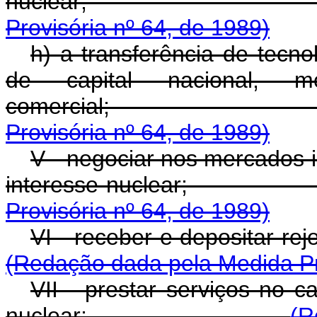
nuclea
Provisória nº 64, de 1989)
h) a transferência de tecno
de capital nacional, m
comercia
Provisória nº 64, de 1989)
V - negociar nos mercados i
interesse nucl
Provisória nº 64, de 1989)
VI - receber e depos
(Redação dada pela Medida Pro
VII - prestar serviços no 
nuclear;
(R