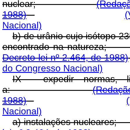
nuclear;
(Redaçã
1988)
(
Nacional)
b) de urânio cujo isótopo 2
encontrado na n
Decreto-lei nº 2.464, de 1988)
do Congresso Nacional)
IX - expedir normas, li
a:
(Redação
1988)
Nacional)
a) instalações n