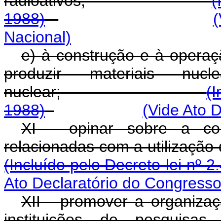
radioativos;
(
1988)
(
Nacional)
e) à construção e à operaç
produzir materiais nuc
nuclear;
(I
1988)
(Vide Ato 
XI - opinar sobre a co
relacionadas com a uti
(Incluído pelo Decreto-lei nº 2
Ato Declaratório do Congresso
XII - promover a organizaç
instituições de pesquisa