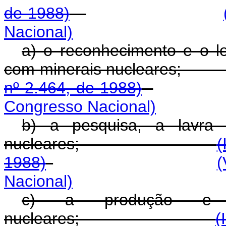
de 1988)
Nacional)
a) o reconhecimento e o l
com minerais nuc
nº 2.464, de 1988)
Congresso Nacional)
b) a pesquisa, a lavra 
nucleares;
(
1988)
(
Nacional)
c) a produção e o
nucleares;
(