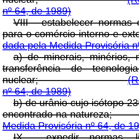
nº 64, de 1989)
VIII - estabelecer normas 
para o comércio in
dada pela Medida Provisória n
a) de minerais, minérios, 
transferência de tecnolog
nuclear;
(R
nº 64, de 1989)
b) de urânio cujo isótopo 2
encontrado na n
Medida Provisória nº 64, de 1
IX - expedir normas, li