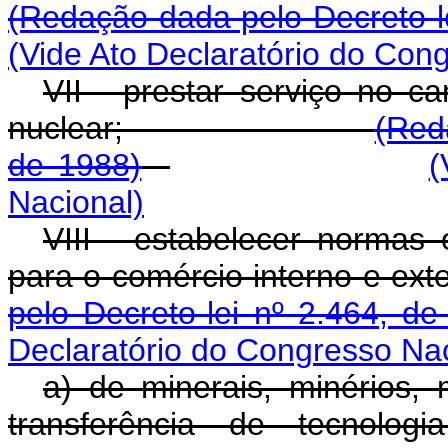
(Redação dada pelo Decreto-le
(Vide Ato Declaratório do Con
VII - prestar serviço no c
nuclear;
(Red
de 1988)
(
Nacional)
VIII - estabelecer normas 
para o comércio inte
pelo Decreto-lei nº 2.464, de
Declaratório do Congresso Nac
a) de minerais, minérios, 
transferência de tecnolog