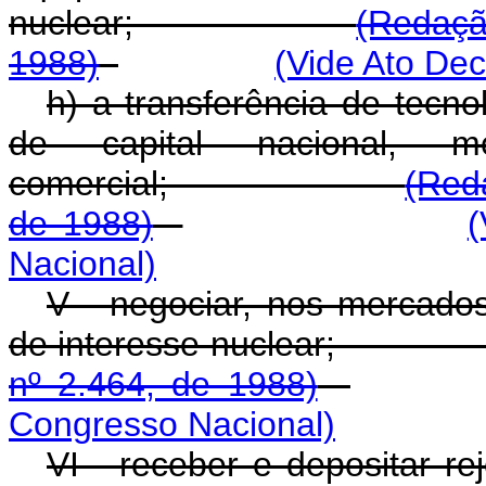
nuclear;
(Redaçã
1988)
(Vide Ato Dec
h) a transferência de tecno
de capital nacional, m
comercial;
(Red
de 1988)
(
Nacional)
V - negociar, nos mercados
de interesse nucle
nº 2.464, de 1988)
Congresso Nacional)
VI - receber e depos