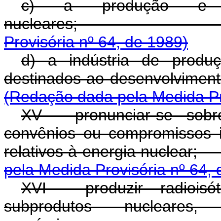
c) a produção e o
nucleare
Provisória nº 64, de 1989)
d) a indústria de produ
destinados ao des
(Redação dada pela Medida Pro
XV - pronunciar-se sobr
convênios ou compromissos i
relativos à ener
pela Medida Provisória nº 64,
XVI - produzir radioisó
subprodutos nucleare