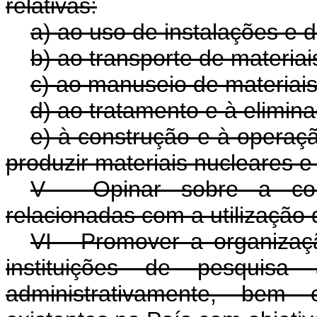
relativas:
a) ao uso de instalações e d
b) ao transporte de materiai
c) ao manuseio de materiais
d) ao tratamento e à elimina
e) à construção e à operaç
produzir materiais nucleares e 
V - Opinar sobre a con
relacionadas com a utilização 
VI - Promover a organizaçã
instituições de pesquisa
administrativamente, bem 