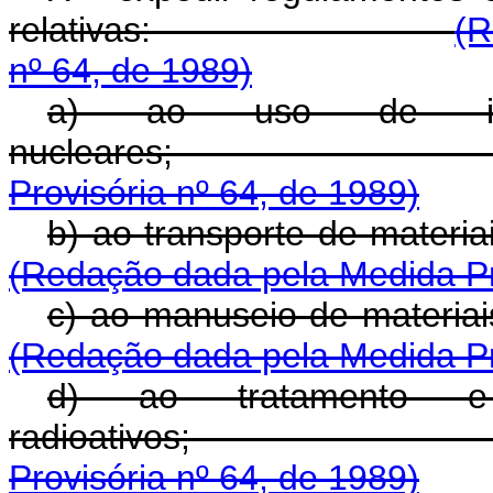
relativas:
(R
nº 64, de 1989)
a) ao uso de inst
nucleare
Provisória nº 64, de 1989)
b) ao transporte 
(Redação dada pela Medida Pro
c) ao manuseio d
(Redação dada pela Medida Pro
d) ao tratamento e
radioativ
Provisória nº 64, de 1989)