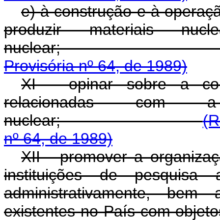
e) à construção e à operaç
produzir materiais nuc
nuclea
Provisória nº 64, de 1989)
XI - opinar sobre a co
relacionadas com a
nuclear;
(R
nº 64, de 1989)
XII - promover a organizaç
instituições de pesquisa
administrativamente, bem 
existentes no País 