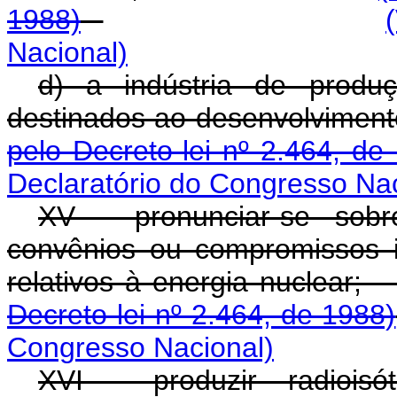
1988)
Nacional)
d) a indústria de produ
destinados ao desen
pelo Decreto-lei nº 2.464, de
Declaratório do Congresso Nac
XV - pronunciar-se sobr
convênios ou compromissos i
relativos à ener
Decreto-lei nº 2.464, de 1988)
Congresso Nacional)
XVI - produzir radioisó