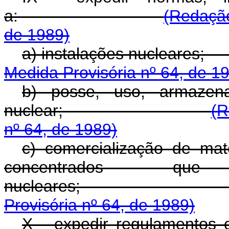
a:
(Redação
de 1989)
a) instalações 
Medida Provisória nº 64, de 1
b) posse, uso, armazena
nuclear;
(R
nº 64, de 1989)
c) comercialização de mate
concentrados que
nuclear
Provisória nº 64, de 1989)
X - expedir regulamentos