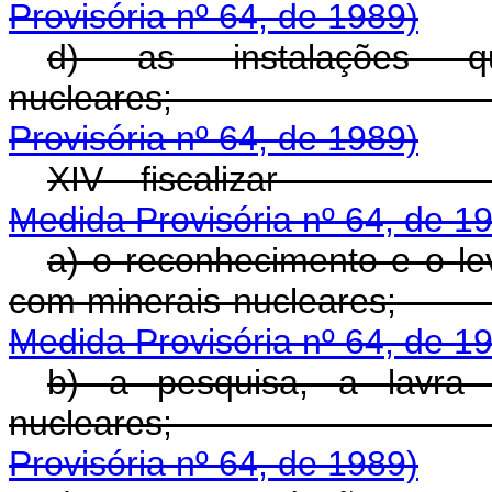
Provisória nº 64, de 1989)
d) as instalações q
nuclear
Provisória nº 64, de 1989)
XIV - fisc
Medida Provisória nº 64, de 1
a) o reconhecimento e o le
com minerais nu
Medida Provisória nº 64, de 1
b) a pesquisa, a lavra 
nucleare
Provisória nº 64, de 1989)