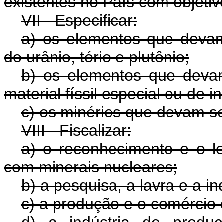
existentes no País com objetiv
VII - Especificar:
a) os elementos que devam
do urânio, tório e plutônio;
b) os elementos que devam 
material físsil especial ou de 
c) os minérios que devam s
VIII - Fiscalizar:
a) o reconhecimento e o l
com minerais nucleares;
b) a pesquisa, a lavra e a i
c) a produção e o comércio 
d) a indústria de produ