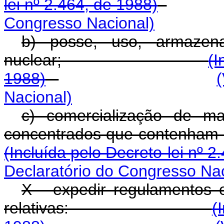
lei nº 2.464, de 1988)
Congresso Nacional)
b) posse, uso, armazena
nuclear;
(I
1988)
Nacional)
c) comercialização de mat
concentrados que cont
(Incluída pelo Decreto-lei nº 2
Declaratório do Congresso Nac
X - expedir regulamentos
relativas:
(