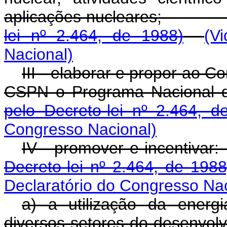
aplicações nuclea
lei nº 2.464, de 1988)
(V
Nacional)
III - elaborar e propor ao C
CSPN o Programa Nacional d
pelo Decreto-lei nº 2.464, d
Congresso Nacional)
IV - promover e i
Decreto-lei nº 2.464, de 1988
Declaratório do Congresso Nac
a) a utilização da energi
diversos setores do 