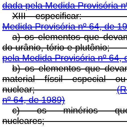
dada pela Medida Provisória n
XIII - espec
Medida Provisória nº 64, de 1
a) os elementos que devam
do urânio, tório
pela Medida Provisória nº 64,
b) os elementos que devam 
material físsil especial 
nuclear;
(R
nº 64, de 1989)
c) os minérios qu
nucleare