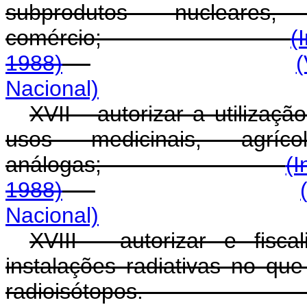
subprodutos nucleare
comércio;
(
1988)
(
Nacional)
XVII - autorizar a utilizaç
usos medicinais, agríco
análogas;
(I
1988)
Nacional)
XVIII - autorizar e fisc
instalações radiativas no qu
radioisótopos