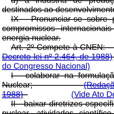
destinados ao desenvolvimento
IX - Pronunciar-se sobre 
compromissos internacionais
energia nuclear.
Art. 2º Compet
Decreto-lei nº 2.464, de 1988)
do Congresso Nacional)
I - colaborar na formulaç
Nuclear;
(Redaçã
1988)
(Vide Ato D
II - baixar diretrizes espec
nuclear, atividades científic