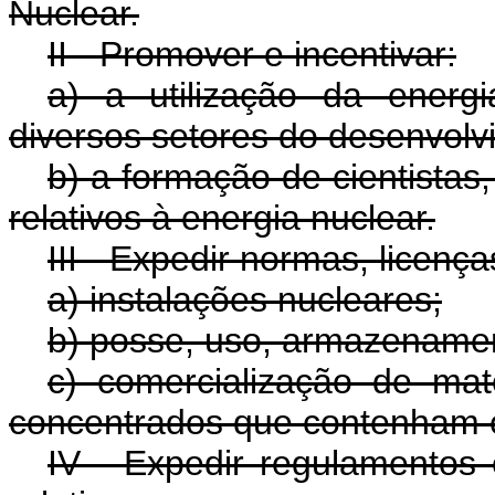
Nuclear.
II - Promover e incentivar:
a) a utilização da energi
diversos setores do desenvolv
b) a formação de cientistas,
relativos à energia nuclear.
III - Expedir normas, licença
a) instalações nucleares;
b) posse, uso, armazenament
c) comercialização de mate
concentrados que contenham 
IV - Expedir regulamentos