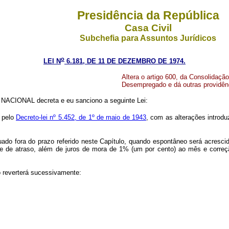
Presidência da República
Casa Civil
Subchefia para Assuntos Jurídicos
o
LEI N
6.181, DE 11 DE DEZEMBRO DE 1974.
Altera o artigo 600, da Consolidaçã
Desempregado e dá outras providên
ACIONAL decreta e eu sanciono a seguinte Lei:
a pelo
Decreto-lei nº 5.452, de 1º de maio de 1943
, com as alterações introd
uado fora do prazo referido neste Capítulo, quando espontâneo será acrescid
 de atraso, além de juros de mora de 1% (um por cento) ao mês e correção 
o reverterá sucessivamente: