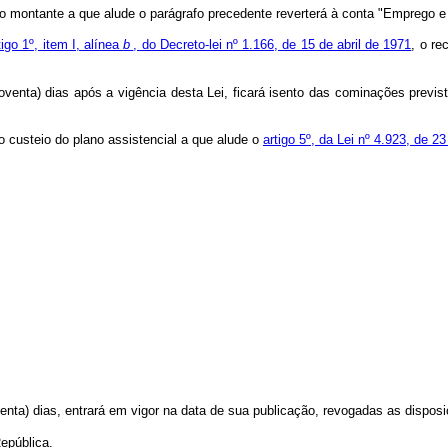
, o montante a que alude o parágrafo precedente reverterá à conta "Emprego e 
tigo 1º, item I, alínea
b
, do Decreto-lei nº 1.166, de 15 de abril de 1971
, o re
noventa) dias após a vigência desta Lei, ficará isento das cominações previ
 custeio do plano assistencial a que alude o
artigo 5º, da Lei nº 4.923, de 
tenta) dias, entrará em vigor na data de sua publicação, revogadas as dispos
epública.