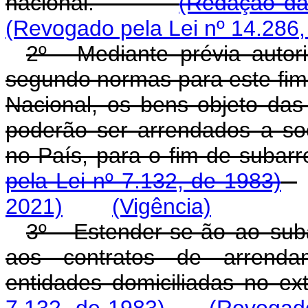
nacional.
(Redação dad
(Revogado pela Lei nº 14.286,
2º - Mediante prévia autor
segundo normas para este fim
Nacional, os bens objeto das
poderão ser arrendados a so
no País, para o fim de 
pela Lei nº 7.132, de 1983)
2021)
(Vigência)
3º - Estender-se-ão ao su
aos contratos de arrenda
entidades domiciliadas 