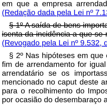
em que a empresa arren
(Redação dada pela Lei nº 7.1
§ 1º A saída de bens import
isenta da incidência a que se 
(Re
vogado pela
Lei nº
9
.
5
32, 
§ 2º Nas hipóteses em que 
fim de arrendamento for igual
arrendatário se os importas
mencionado no caput deste art
para o recolhimento do Impos
por ocasião do desembaraço a