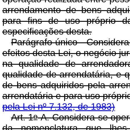
arrendamento de bens adquir
para fins de uso próprio d
especificações desta.
Parágrafo único - Considera
efeitos desta Lei, o negócio ju
na qualidade de arrendadora
qualidade de arrendatária, e 
de bens adquiridos pela arre
arrendatária e para us
pela Lei nº 7.132, de 1983)
o
Art. 1
-A.
Considera-se oper
da nomenclatura que lhes 