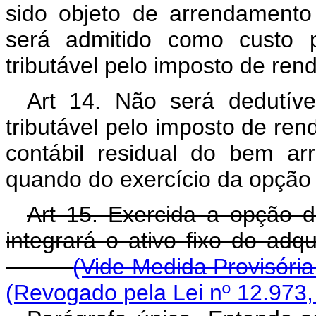
sido objeto de arrendamento
será admitido como custo p
tributável pelo imposto de ren
Art 14. Não será dedutíve
tributável pelo imposto de ren
contábil residual do bem a
quando do exercício da opção
Art 15. Exercida a opção 
integrará o ativo fixo do adq
(Vide Medida Provisória
(Revogado pela Lei nº 12.973,