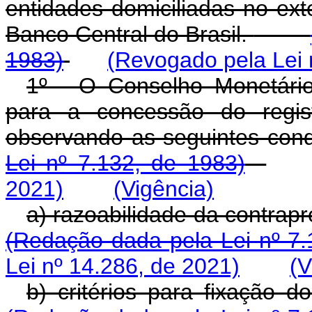
entidades domiciliadas no ext
Banco Central do Brasil.
1983)
(Revogado pela Lei 
1º - O Conselho Monetário
para a concessão do regist
observando as seguinte
Lei nº 7.132, de 1983)
2021)
(Vigência)
a) razoabilidade da cont
(Redação dada pela Lei nº 7.
Lei nº 14.286, de 2021)
(V
b) critérios para fixaçã