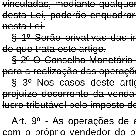
vinculadas, mediante qualquer
desta Lei, poderão enquadrar-
nesta Lei.
§ 1º Serão privativas das i
de que trata este artigo.
§ 2º O Conselho Monetário 
para a realização das operaçõe
§ 3º Nos casos deste arti
prejuízo decorrente da vend
lucro tributável pelo imposto d
Art. 9º - As operações de 
com o próprio vendedor do b