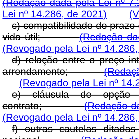
(Redação dada pela Lei nº 7.
Lei nº 14.286, de 2021)
(V
c) compatibilidade do praz
vida útil;
(Redação dad
(Revogado pela Lei nº 14.286,
d) relação entre o preço in
arrendamento;
(Redaçã
(Revogado pela Lei nº 14.
e) cláusula de opção
contrato;
(Redação da
(Revogado pela Lei nº 14.286,
f) outras cautelas ditadas