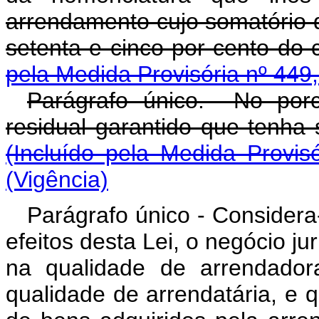
arrendamento cujo somatório 
setenta e cinco por ce
pela Medida Provisória nº 449
Parágrafo único. No por
residual garantido q
(Incluído pela Medida Provis
(Vigência)
Parágrafo único - Considera
efeitos desta Lei, o negócio ju
na qualidade de arrendadora
qualidade de arrendatária, e 