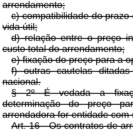
arrendamento;
c) compatibilidade do praz
vida útil;
d) relação entre o preço i
custo total do arrendamento;
e) fixação do preço para a 
f) outras cautelas ditadas
nacional.
§ 2º É vedada a fixaçã
determinação do preço p
arrendadora for entidade com 
Art. 16 - Os contratos de a