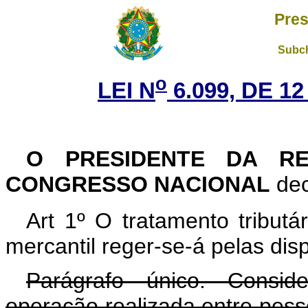
Pres
Subch
o
LEI N
6.099, DE 1
O PRESIDENTE DA RE
CONGRESSO NACIONAL
dec
Art 1º O tratamento tribut
mercantil reger-se-á pelas dis
Parágrafo único. Consid
operação realizada entre pesso