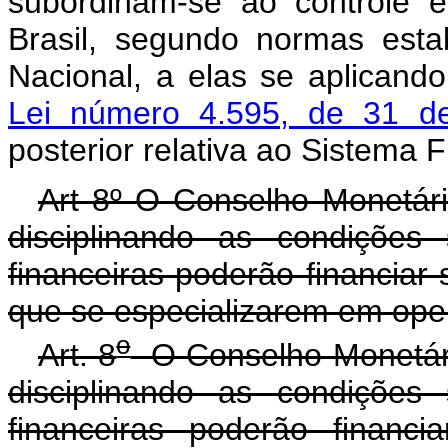
subordinam-se ao controle e
Brasil, segundo normas esta
Nacional, a elas se aplicand
Lei número 4.595, de 31 d
posterior relativa ao Sistema 
Art 8º O Conselho Monetári
disciplinando as condições
financeiras poderão financiar
que se especializarem em ope
o
Art. 8
O Conselho Monetário
disciplinando as condições
financeiras poderão financi