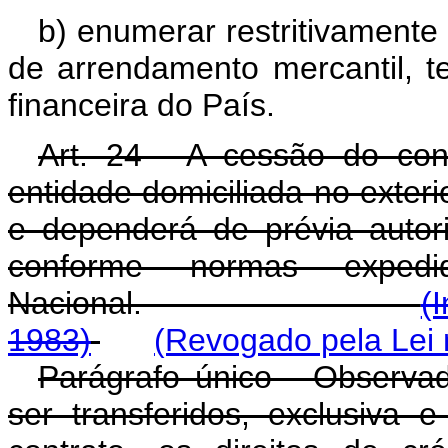
b) enumerar restritivamente
de arrendamento mercantil, t
financeira do País.
Art. 24 - A cessão do con
entidade domiciliada no exteri
e dependerá de prévia autor
conforme normas expedi
Nacional.
(
1983)
(Revogado pela Lei 
Parágrafo único - Observad
ser transferidos, exclusiva