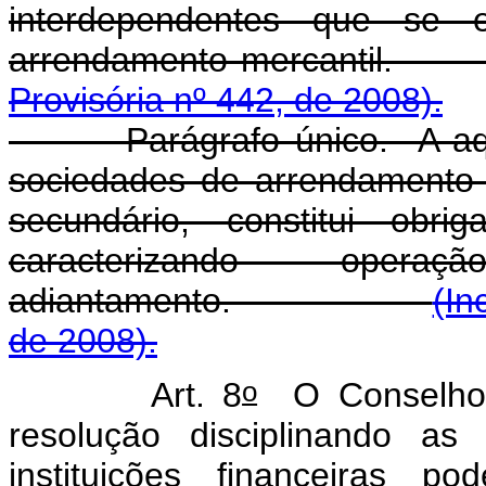
interdependentes que se 
arrendamento merca
Provisória nº 442, de 2008).
Parágrafo único. A aquisi
sociedades de arrendamento 
secundário, constitui obr
caracterizando ope
adiantamento.
(In
de 2008).
o
Art. 8
O Conselho M
resolução disciplinando a
instituições financeiras po