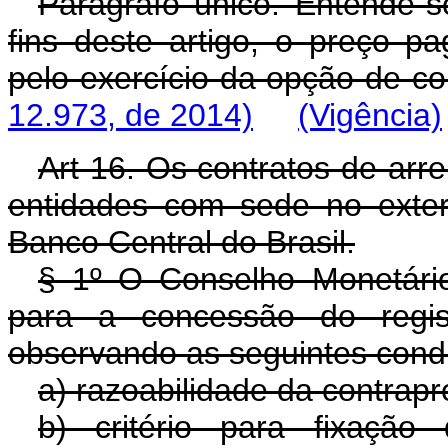
Parágrafo único. Entende-
fins deste artigo, o preço p
pelo exercício da opção de c
12.973, de 2014)
(Vigência)
Art 16. Os contratos de ar
entidades com sede no exter
Banco Central do Brasil.
§ 1º O Conselho Monetário
para a concessão do regis
observando as seguintes cond
a) razoabilidade da contrapr
b) critério para fixaçã