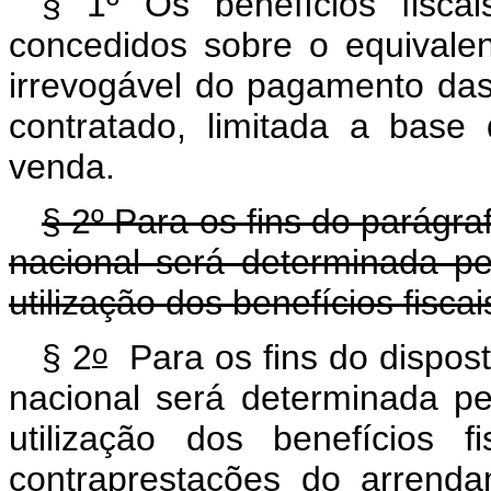
§ 1º Os benefícios fiscai
concedidos sobre o equivale
irrevogável do pagamento da
contratado, limitada a bas
venda.
§ 2º Para os fins do parágra
nacional será determinada p
utilização dos benefícios fiscai
o
§ 2
Para os fins do dispost
nacional será determinada p
utilização dos benefícios 
contraprestações do arrenda