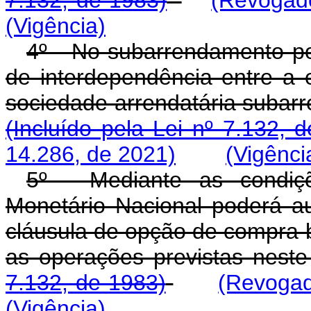
7.132, de 1983)
(Revogado
(Vigência)
4º - No subarrendamento po
de interdependência entre a e
sociedade arrendatária sub
(Incluído pela Lei nº 7.132, 
14.286, de 2021)
(Vigênci
5º - Mediante as condiç
Monetário Nacional poderá au
cláusula de opção de compra 
as operações previstas 
7.132, de 1983)
(Revogad
(Vigência)