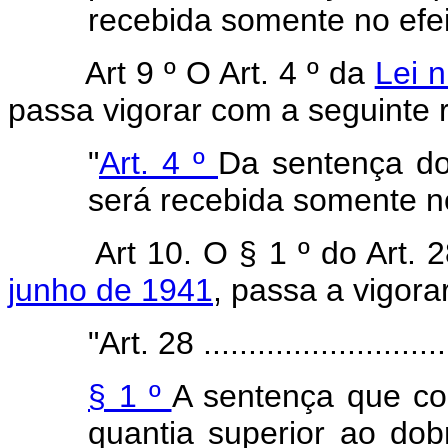
recebida somente no efei
Art 9 º O Art. 4 º da
Lei 
passa vigorar com a seguinte 
"
Art. 4 º
Da sentença do
será recebida somente no
Art 10. O § 1 º do Art. 
junho de 1941
, passa a vigora
"Art. 28 .............................
§ 1 º
A sentença que c
quantia superior ao dobr