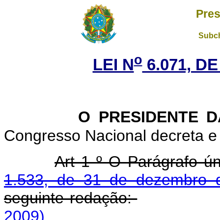
Pres
Subch
o
LEI N
6.071, DE
O PRESIDENTE 
Congresso Nacional decreta e 
Art 1 º O Parágrafo ún
1.533, de 31 de dezembro 
seguinte redação:
2009)