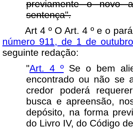
previamente o novo a
sentença".
Art 4 º O Art. 4 º e o par
número 911, de 1 de outubr
seguinte redação:
"
Art. 4 º
Se o bem alien
encontrado ou não se 
credor poderá requere
busca e apreensão, no
depósito, na forma previs
do Livro IV, do Código de