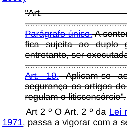
"Ar
........................................
Parágrafo único.
A sente
fica sujeita ao duplo 
entretanto, ser executad
........................................
Art. 19.
Aplicam-se a
segurança os artigos do
regulam o litisconsórcio".
Art 2 º O Art. 2 º da
Lei
1971
, passa a vigorar com a s