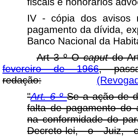
fiscais e honorários advo
IV - cópia dos avisos
pagamento da dívida, ex
Banco Nacional da Habit
Art 3 º O
caput
do Ar
fevereiro de 1966
, pass
redação:
(Revogad
"
Art. 6 º
Se a ação de d
falta de pagamento do a
na conformidade do pará
Decreto-lei, o Juiz, 