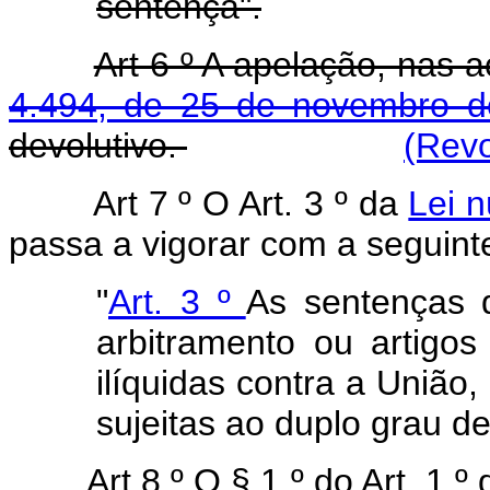
sentença".
Art 6 º A apelação, nas
4.494, de 25 de novembro 
devolutivo.
(Revo
Art 7 º O Art. 3 º da
Lei 
passa a vigorar com a seguint
"
Art. 3 º
As sentenças q
arbitramento ou artigo
ilíquidas contra a União,
sujeitas ao duplo grau de 
Art 8 º O § 1 º do Art. 1 º