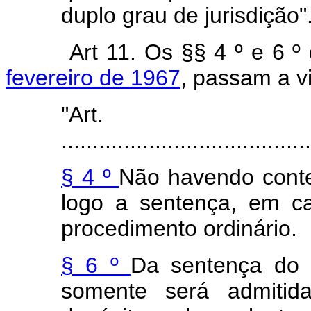
duplo grau de jurisdição"
Art 11. Os §§ 4 º e 6 º
fevereiro de 1967
, passam a v
"Ar
........................................
§ 4 º
Não havendo contes
logo a sentença, em ca
procedimento ordinário.
§ 6 º
Da sentença do 
somente será admitid