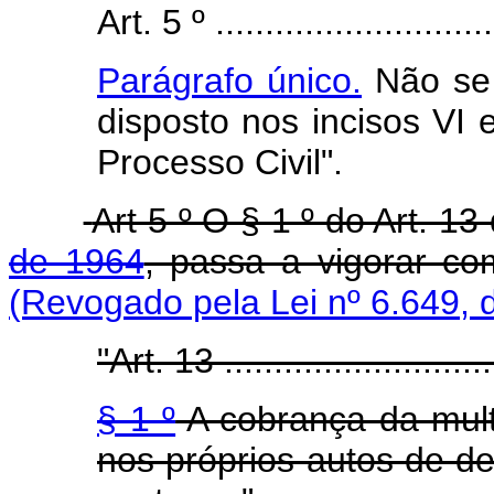
Art. 5 º .............................
Parágrafo único.
Não se a
disposto nos incisos VI 
Processo Civil".
Art 5 º O § 1 º do Art. 13
de 1964
, passa a vigorar c
(Revogado pela Lei nº 6.649, 
"Art. 13 .............................
§ 1 º
A cobrança da mult
nos próprios autos de de