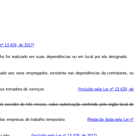
 nº 13.429, de 2017)
balho for realizado em suas dependências ou em local por ela designado.
nado aos seus empregados, existente nas dependências da contratante, ou
tadas na empresa tomadora de serviços.
(Incluído pela Lei nº 13.429, de
 exceder de três meses, salvo autorização conferida pelo órgão local do
atados pelas empresas de trabalho temporário.
(Redação dada pela Lei nº
ecutivos ou não.
(Incluído pela Lei nº 13.429, de 2017)