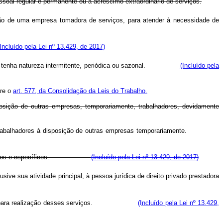
ssoal regular e permanente ou à acréscimo extraordinário de serviços.
ção de uma empresa tomadora de serviços, para atender à necessidade de
(Incluído pela Lei nº 13.429, de 2017)
íveis, tenha natureza intermitente, periódica ou sazonal.
(Incluído pela
ere o
art. 577, da Consolidação da Leis do Trabalho.
posição de outras empresas, temporariamente, trabalhadores, devidamente
ção de trabalhadores à disposição de outras empresas temporariamente.
s determinados e específicos.
(Incluído pela Lei nº 13.429, de 2017)
sive sua atividade principal, à pessoa jurídica de direito privado prestadora
s empresas para realização desses serviços.
(Incluído pela Lei nº 13.429,