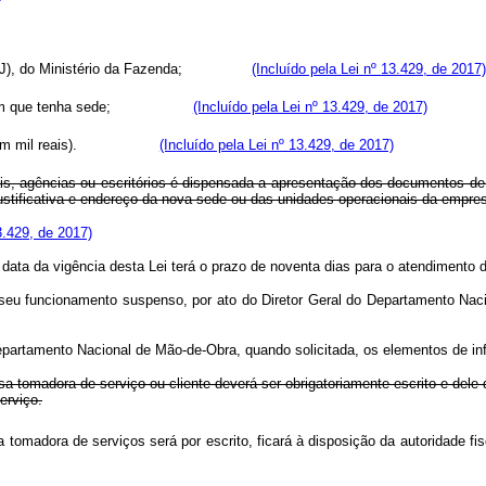
ca (CNPJ), do Ministério da Fazenda;
(Incluído pela Lei nº 13.429, de 2017)
calidade em que tenha sede;
(Incluído pela Lei nº 13.429, de 2017)
000,00 (cem mil reais).
(Incluído pela Lei nº 13.429, de 2017)
is, agências ou escritórios é dispensada a apresentação dos documentos de 
stificativa e endereço da nova sede ou das unidades operacionais da empre
3.429, de 2017)
 data da vigência desta Lei terá o prazo de noventa dias para o atendimento d
 o seu funcionamento suspenso, por ato do Diretor Geral do Departamento Na
 Departamento Nacional de Mão-de-Obra, quando solicitada, os elementos de i
esa tomadora de serviço ou cliente deverá ser obrigatoriamente escrito e del
erviço.
 a tomadora de serviços será por escrito, ficará à disposição da autorid