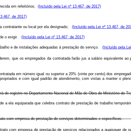
recida em refeitórios;
(Incluído pela Lei nº 13.467, de 2017)
13.467, de 2017)
a contratante ou local por ela designado;
(Incluído pela Lei nº 13.467, de 20
ade o exigir.
(Incluído pela Lei nº 13.467, de 2017)
trabalho e de instalações adequadas à prestação do serviço.
(Incluído pela Le
erem, que os empregados da contratada farão jus a salário equivalente ao p
ratada em número igual ou superior a 20% (vinte por cento) dos empregados
 apropriados e com igual padrão de atendimento, com vistas a manter o pl
rá de registro no Departamento Nacional de Mão-de-Obra do Ministério do Tra
 a ela equiparada que celebra contrato de prestação de trabalho temporári
ra contrato com empresa de prestação de serviços determinados e espec
ntrato com empresa de prestação de serviços relacionados a quaisquer de sua