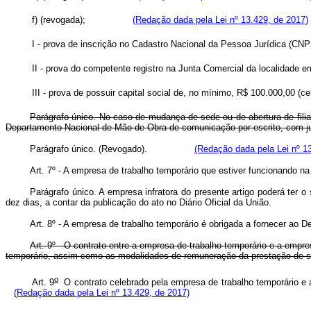
f) (revogada);
(Redação dada pela Lei nº 13.429, de 2017)
I - prova de inscrição no Cadastro Nacional da Pessoa Jurídi
II - prova do competente registro na Junta Comercial da lo
III - prova de possuir capital social de, no mínimo, R$ 100.
Parágrafo único. No caso de mudança de sede ou de abertura de filia
Departamento Nacional de Mão-de-Obra de comunicação por escrito, com ju
Parágrafo único. (Revogado).
(Redação dada pela Lei nº 1
Art. 7º - A empresa de trabalho temporário que estiver funcionando na
Parágrafo único. A empresa infratora do presente artigo poderá ter
dez dias, a contar da publicação do ato no Diário Oficial da União.
Art. 8º - A empresa de trabalho temporário é obrigada a fornecer ao
Art. 9º - O contrato entre a empresa de trabalho temporário e a empr
temporário, assim como as modalidades de remuneração da prestação de s
o
Art. 9
O contrato celebrado pela empresa de trabalho temporário e
(Redação dada pela Lei nº 13.429, de 2017)