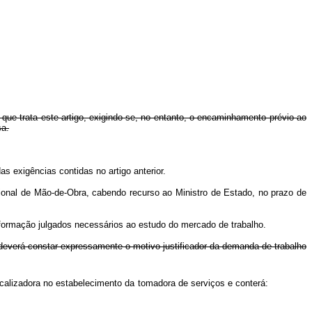
que trata este artigo, exigindo-se, no entanto, o encaminhamento prévio ao
sa.
as exigências contidas no artigo anterior.
cional de Mão-de-Obra, cabendo recurso ao Ministro de Estado, no prazo de
nformação julgados necessários ao estudo do mercado de trabalho.
e deverá constar expressamente o motivo justificador da demanda de trabalho
ade fiscalizadora no estabelecimento da tomadora de serviços e conterá: