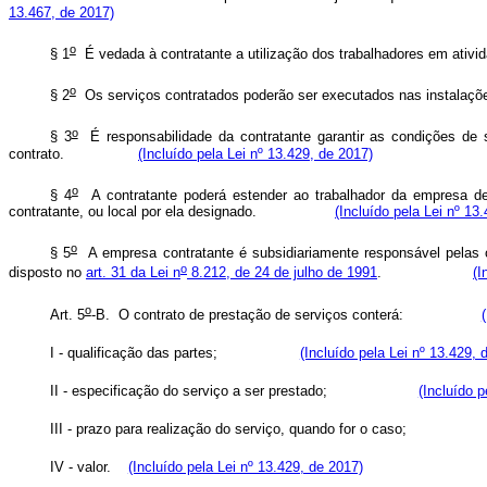
13.467, de 2017)
o
§ 1
É vedada à contratante a utilização dos trabalhadores em a
o
§ 2
Os serviços contratados poderão ser executados nas instal
o
§ 3
É responsabilidade da contratante garantir as condições de 
contrato.
(Incluído pela Lei nº 13.429, de 2017)
o
§ 4
A contratante poderá estender ao trabalhador da empresa de
contratante, ou local por ela designado.
(Incluído pela Lei nº 13
o
§ 5
A empresa contratante é subsidiariamente responsável pelas ob
o
disposto no
art. 31 da Lei n
8.212, de 24 de julho de 1991
.
(I
o
Art. 5
-B. O contrato de prestação de serviços conterá:
I - qualificação das partes;
(Incluído pela Lei nº 13.429, 
II - especificação do serviço a ser prestado;
(Incluído p
III - prazo para realização do serviço, quando for o cas
IV - valor.
(Incluído pela Lei nº 13.429, de 2017)