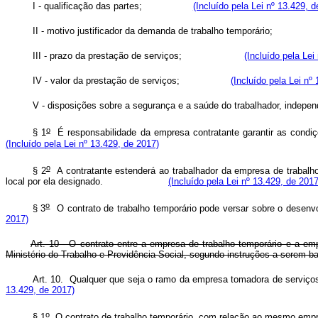
I - qualificação das partes;
(Incluído pela Lei nº 13.429, d
II - motivo justificador da demanda de trabalho temporár
III - prazo da prestação de serviços;
(Incluído pela Lei
IV - valor da prestação de serviços;
(Incluído pela Lei nº
V - disposições sobre a segurança e a saúde do trabalhador, 
o
§ 1
É responsabilidade da empresa contratante garantir as condiç
(Incluído pela Lei nº 13.429, de 2017)
o
§ 2
A contratante estenderá ao trabalhador da empresa de trabalh
local por ela designado.
(Incluído pela Lei nº 13.429, de 2017
o
§ 3
O contrato de trabalho temporário pode versar sobre o 
2017)
Art. 10 - O contrato entre a empresa de trabalho temporário e a e
Ministério do Trabalho e Previdência Social, segundo instruções a serem 
Art. 10. Qualquer que seja o ramo da empresa tomadora de servi
13.429, de 2017)
o
§ 1
O contrato de trabalho temporário, com relação ao mesmo e