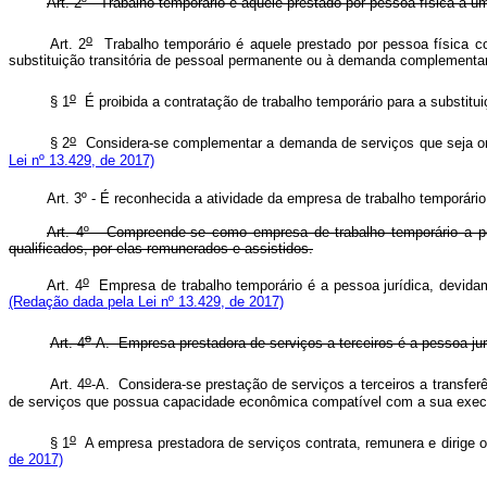
Art. 2º - Trabalho temporário é aquele prestado por pessoa física a 
o
Art. 2
Trabalho temporário é aquele prestado por pessoa física c
substituição transitória de pessoal permanente ou à demanda comp
o
§ 1
É proibida a contratação de trabalho temporário para a sub
o
§ 2
Considera-se complementar a demanda de serviços que seja or
Lei nº 13.429, de 2017)
Art. 3º - É reconhecida a atividade da empresa de trabalho temporári
Art. 4º - Compreende-se como empresa de trabalho temporário a pe
qualificados, por elas remunerados e assistidos.
o
Art. 4
Empresa de trabalho temporário é a pessoa jurídica, devi
(Redação dada pela Lei nº 13.429, de 2017)
o
Art. 4
-A. Empresa prestadora de serviços a terceiros é a pessoa
o
Art. 4
-A. Considera-se prestação de serviços a terceiros a transferên
de serviços que possua capacidade econômica compatível com a sua ex
o
§ 1
A empresa prestadora de serviços contrata, remunera e dir
de 2017)