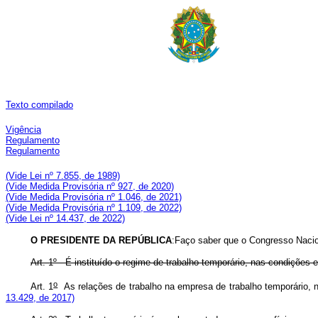
Texto compilado
Vigência
Regulamento
Regulamento
(V
ide Lei nº 7.855, de 1989)
(Vide Medida Provisória nº 927, de 2020)
(Vide Medida Provisória nº 1.046, de 2021)
(Vide Medida Provisória nº 1.109, de 2022)
(Vide Lei nº 14.437, de 2022)
O
PRESIDENTE DA REPÚBLICA
:Faço saber que o Congresso Nacion
Art. 1º - É instituído o regime de trabalho temporário, nas condições 
o
Art. 1
As relações de trabalho na empresa de trabalho temporári
13.429, de 2017)