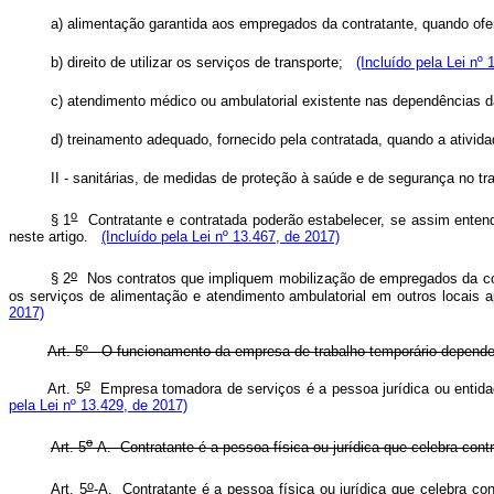
a) alimentação garantida aos empregados da contratante, quando ofe
b) direito de utilizar os serviços de transporte;
(Incluído pela Lei nº 
c) atendimento médico ou ambulatorial existente nas dependências d
d) treinamento adequado, fornecido pela contratada, quando a ativid
II - sanitárias, de medidas de proteção à saúde e de segurança no 
o
§ 1
Contratante e contratada poderão estabelecer, se assim entend
neste artigo.
(Incluído pela Lei nº 13.467, de 2017)
o
§ 2
Nos contratos que impliquem mobilização de empregados da cont
os serviços de alimentação e atendimento ambulatorial em outros locais
2017)
Art. 5º - O funcionamento da empresa de trabalho temporário depende
o
Art. 5
Empresa tomadora de serviços é a pessoa jurídica ou entidade
pela Lei nº 13.429, de 2017)
o
Art. 5
-A. Contratante é a pessoa física ou jurídica que celeb
o
Art. 5
-A. Contratante é a pessoa física ou jurídica que celebra co