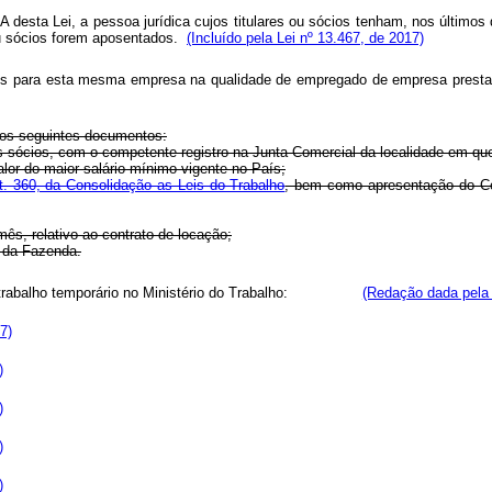
-A desta Lei, a pessoa jurídica cujos titulares ou sócios tenham, nos último
 ou sócios forem aposentados.
(Incluído pela Lei nº 13.467, de 2017)
ços para esta mesma empresa na qualidade de empregado de empresa prestad
m os seguintes documentos:
eus sócios, com o competente registro na Junta Comercial da localidade em qu
alor do maior salário mínimo vigente no País;
t. 360, da Consolidação as Leis do Trabalho
, bem como apresentação do Cert
mês, relativo ao contrato de locação;
o da Fazenda.
 de trabalho temporário no Ministério do Trabalho:
(Redação dada pela 
7)
)
)
)
)