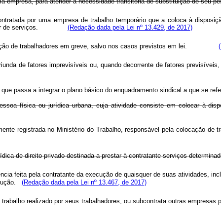
uma empresa, para atender à necessidade transitória de substituição de seu pe
ontratada por uma empresa de trabalho temporário que a coloca à disposi
lementar de serviços.
(Redação dada pela Lei nº 13.429, de 2017)
stituição de trabalhadores em greve, salvo nos casos previstos em lei.
iunda de fatores imprevisíveis ou, quando decorrente de fatores previs
o que passa a integrar o plano básico do enquadramento sindical a que se ref
ssoa física ou jurídica urbana, cuja atividade consiste em colocar à dis
damente registrada no Ministério do Trabalho, responsável pela coloca
 jurídica de direito privado destinada a prestar à contratante serviço
cia feita pela contratante da execução de quaisquer de suas atividades, inclu
ecução.
(Redação dada pela Lei nº 13.467, de 2017)
ige o trabalho realizado por seus trabalhadores, ou subcontrata outra