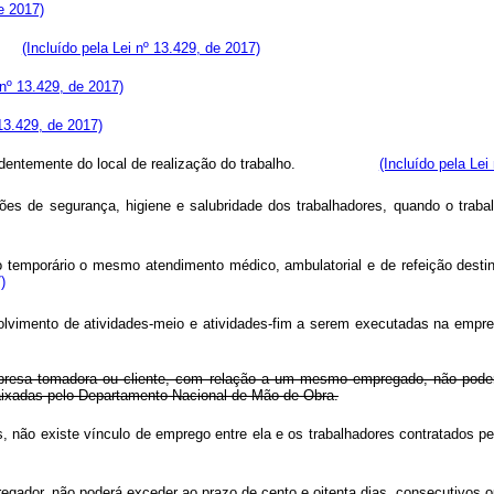
e 2017)
io;
(Incluído pela Lei nº 13.429, de 2017)
 nº 13.429, de 2017)
 13.429, de 2017)
independentemente do local de realização do trabalho.
(Incluído pela Lei
ões de segurança, higiene e salubridade dos trabalhadores, quando o tra
o temporário o mesmo atendimento médico, ambulatorial e de refeição desti
)
desenvolvimento de atividades-meio e atividades-fim a serem execu
mpresa tomadora ou cliente, com relação a um mesmo empregado, não poderá
baixadas pelo Departamento Nacional de Mão-de-Obra.
ços, não existe vínculo de emprego entre ela e os trabalhadores contr
mpregador, não poderá exceder ao prazo de cento e oitenta dias, cons