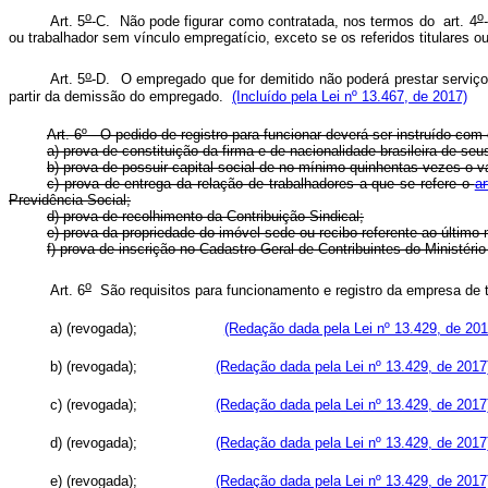
o
o
Art. 5
-C. Não pode figurar como contratada, nos termos do art. 4
ou trabalhador sem vínculo empregatício, exceto se os referidos titulares
o
Art. 5
-D. O empregado que for demitido não poderá prestar servi
partir da demissão do empregado.
(Incluído pela Lei nº 13.467, de 2017)
Art. 6º - O pedido de registro para funcionar deverá ser instruído co
a) prova de constituição da firma e de nacionalidade brasileira de s
b) prova de possuir capital social de no mínimo quinhentas vezes o v
c) prova de entrega da relação de trabalhadores a que se refere o
ar
Previdência Social;
d) prova de recolhimento da Contribuição Sindical;
e) prova da propriedade do imóvel-sede ou recibo referente ao último 
f) prova de inscrição no Cadastro Geral de Contribuintes do Ministéri
o
Art. 6
São requisitos para funcionamento e registro da empresa
a) (revogada);
(Redação dada pela Lei nº 13.429, de 201
b) (revogada);
(Redação dada pela Lei nº 13.429, de 2017
c) (revogada);
(Redação dada pela Lei nº 13.429, de 2017
d) (revogada);
(Redação dada pela Lei nº 13.429, de 2017
e) (revogada);
(Redação dada pela Lei nº 13.429, de 2017