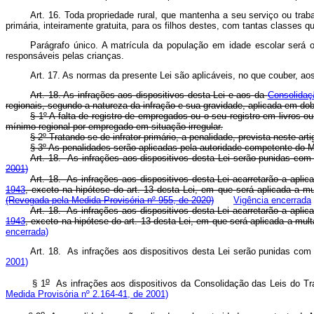
Art. 16. Toda propriedade rural, que mantenha a seu serviço ou tra
primária, inteiramente gratuita, para os filhos destes, com tantas classes
Parágrafo único. A matrícula da população em idade escolar será o
responsáveis pelas crianças.
Art. 17. As normas da presente Lei são aplicáveis, no que couber, ao
Art. 18. As infrações aos dispositivos desta Lei e aos da
Consolidaç
regionais, segundo a natureza da infração e sua gravidade, aplicada em dob
§ 1º A falta de registro de empregados ou o seu registro em livros o
mínimo regional por empregado em situação irregular.
§ 2º Tratando-se de infrator primário, a penalidade, prevista neste ar
§ 3º As penalidades serão aplicadas pela autoridade competente do Mi
Art. 18. As infrações aos dispositivos desta Lei serão punidas
2001)
Art. 18. As infrações aos dispositivos desta Lei acarretarão a apli
1943
, exceto na hipótese do art. 13 desta Lei, em que será aplicada a mu
(Revogada pela Medida Provisória nº 955, de 2020)
Vigência encerrada
Art. 18. As infrações aos dispositivos desta Lei acarretarão a apli
1943
, exceto na hipótese do art. 13 desta Lei, em que será aplicada a mult
encerrada)
Art. 18. As infrações aos dispositivos desta Lei serão punidas
2001)
o
§ 1
As infrações aos dispositivos da Consolidação das Leis do 
Medida Provisória nº 2.164-41, de 2001)
o