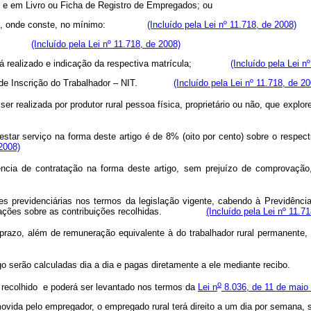
al e em Livro ou Ficha de Registro de Empregados; ou
da parte, onde conste, no mínimo:
(Incluído pela Lei nº 11.718, de 2008)
letiva;
(Incluído pela Lei nº 11.718, de 2008)
lho será realizado e indicação da respectiva matrícula;
(Incluído pela Lei n
úmero de Inscrição do Trabalhador – NIT.
(Incluído pela Lei nº 11.718, de 20
á ser realizada por produtor rural pessoa física, proprietário ou não, qu
star serviço na forma deste artigo é de 8% (oito por cento) sobre o respecti
 2008)
ia de contratação na forma deste artigo, sem prejuízo de comprovação, p
previdenciárias nos termos da legislação vigente, cabendo à Previdência S
informações sobre as contribuições recolhidas.
(Incluído pela Lei nº 11.7
o prazo, além de remuneração equivalente à do trabalhador rural perma
artigo serão calculadas dia a dia e pagas diretamente a ele mediante r
o
recolhido e poderá ser levantado nos termos da
Lei n
8.036, de 11 de maio
movida pelo empregador, o empregado rural terá direito a um dia por semana, se