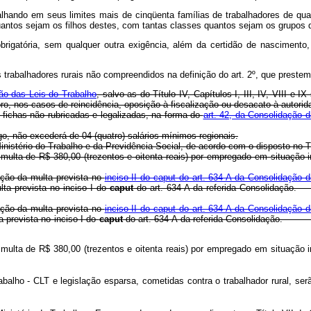
balhando em seus limites mais de cinqüenta famílias de trabalhadores de qu
 quantos sejam os filhos destes, com tantas classes quantos sejam os grupos 
brigatória, sem qualquer outra exigência, além da certidão de nascimento
s trabalhadores rurais não compreendidos na definição do art. 2º, que prestem
ão das Leis do Trabalho
, salvo as do Título IV, Capítulos I, III, IV, VIII 
ro, nos casos de reincidência, oposição à fiscalização ou desacato à autorid
u fichas não rubricadas e legalizadas, na forma do
art. 42, da Consolidação 
tigo, não excederá de 04 (quatro) salários mínimos regionais.
nistério do Trabalho e da Previdência Social, de acordo com o disposto no T
 com multa de R$ 380,00 (trezentos e oitenta reais) por empregado em 
cação da multa prevista no
inciso II do caput do art. 634-A da Consolidação 
lta prevista no inciso I do
caput
do art. 634-A da referida Consol
cação da multa prevista no
inciso II do caput do art. 634-A da Consolidação 
a prevista no inciso I do
caput
do art. 634-A da referida Consolida
 com multa de R$ 380,00 (trezentos e oitenta reais) por empregado em 
Trabalho - CLT e legislação esparsa, cometidas contra o trabalhador r