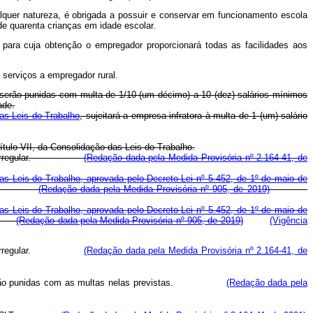
alquer natureza, é obrigada a possuir e conservar em funcionamento escola
de quarenta crianças em idade escolar.
, para cuja obtenção o empregador proporcionará todas as facilidades aos
 serviços a empregador rural.
e IX serão punidas com multa de 1/10 (um décimo) a 10 (dez) salários mínimos
ade.
das Leis do Trabalho
, sujeitará a empresa infratora à multa de 1 (um) salário
ítulo VII, da Consolidação das Leis do Trabalho.
situação irregular.
(Redação dada pela Medida Provisória nº 2.164-41, de
das Leis do Trabalho, aprovada pelo Decreto-Lei nº 5.452, de 1º de maio de
idação.
(Redação dada pela Medida Provisória nº 905, de 2019)
das Leis do Trabalho, aprovada pelo Decreto-Lei nº 5.452, de 1º de maio de
ção.
(Redação dada pela Medida Provisória nº 905, de 2019)
(Vigência
situação irregular.
(Redação dada pela Medida Provisória nº 2.164-41, de
ural, serão punidas com as multas nelas previstas.
(Redação dada pela