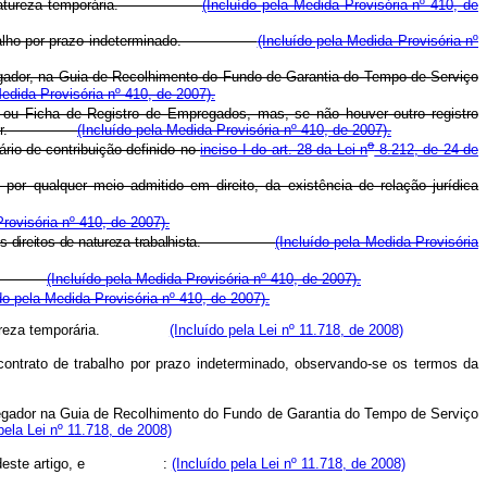
idades de natureza temporária.
(Incluído pela Medida Provisória nº 410, de
 de trabalho por prazo indeterminado.
(Incluído pela Medida Provisória nº
pregador, na Guia de Recolhimento do Fundo de Garantia do Tempo de Serviço
Medida Provisória nº 410, de 2007).
o ou Ficha de Registro de Empregados, mas, se não houver outro registro
trabalhador.
(Incluído pela Medida Provisória nº 410, de 2007).
o
ário-de-contribuição definido no
inciso I do art. 28 da Lei n
8.212, de 24 de
or qualquer meio admitido em direito, da existência de relação jurídica
rovisória nº 410, de 2007).
s demais direitos de natureza trabalhista.
(Incluído pela Medida Provisória
recibo.
(Incluído pela Medida Provisória nº 410, de 2007).
do pela Medida Provisória nº 410, de 2007).
es de natureza temporária.
(Incluído pela Lei nº 11.718, de 2008)
contrato de trabalho por prazo indeterminado, observando-se os termos da
pregador na Guia de Recolhimento do Fundo de Garantia do Tempo de Serviço
pela Lei nº 11.718, de 2008)
deste artigo, e :
(Incluído pela Lei nº 11.718, de 2008)