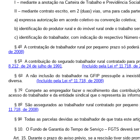
I – mediante a anotação na Carteira de Trabalho e Previdência Soci
II – mediante contrato escrito, em 2 (duas) vias, uma para ca
a) expressa autorização em acordo coletivo ou convenção co
b) identificação do produtor rural e do imóvel rural onde o traba
c) identificação do trabalhador, com indicação do respectivo N
o
§ 4
A contratação de trabalhador rural por pequeno prazo só poder
de 2008)
o
§ 5
A contribuição do segurado trabalhador rural contratado para pre
8.212, de 24 de julho de 1991
.
(Incluído pela Lei nº 11.718, de
o
§ 6
A não inclusão do trabalhador na GFIP pressupõe a inexistênc
diversa.
(Incluído pela Lei nº 11.718, de 2008)
o
§ 7
Compete ao empregador fazer o recolhimento das contribuições 
acesso do trabalhador e da entidade sindical que o representa às 
o
§ 8
São assegurados ao trabalhador rural contratado por pequen
11.718, de 2008)
o
§ 9
Todas as parcelas devidas ao trabalhador de que trata este 
§ 10. O Fundo de Garantia do Tempo de Serviço – FGTS deverá ser 
Art. 15. Durante o prazo do aviso prévio, se a rescisão tiver sido pro