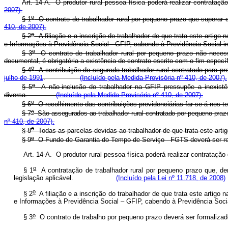
Art. 14-A. O produtor rural pessoa física poderá realizar contr
2007).
o
§ 1
O contrato de trabalhador rural por pequeno prazo que supe
410, de 2007).
o
§ 2
A filiação e a inscrição do trabalhador de que trata este artig
e Informações à Previdência Social - GFIP, cabendo à Previdência Soc
o
§ 3
O contrato de trabalhador rural por pequeno prazo não necess
documental, é obrigatória a existência de contrato escrito com o fim e
o
§ 4
A contribuição do segurado trabalhador rural contratado para pres
julho de 1991
.
(Incluído pela Medida Provisória nº 410, de 2007).
o
§ 5
A não-inclusão do trabalhador na GFIP pressupõe a inexistênc
diversa.
(Incluído pela Medida Provisória nº 410, de 2007).
o
§ 6
O recolhimento das contribuições previdenciárias far-se-á
o
§ 7
São assegurados ao trabalhador rural contratado por pequeno pr
nº 410, de 2007).
o
§ 8
Todas as parcelas devidas ao trabalhador de que trata este
o
§ 9
O Fundo de Garantia do Tempo de Serviço - FGTS deverá ser r
Art. 14-A. O produtor rural pessoa física poderá realizar contrat
o
§ 1
A contratação de trabalhador rural por pequeno prazo que, den
legislação aplicável.
(Incluído pela Lei nº 11.718, de 2008)
o
§ 2
A filiação e a inscrição do trabalhador de que trata este arti
e Informações à Previdência Social – GFIP, cabendo à Previdência
o
§ 3
O contrato de trabalho por pequeno prazo deverá ser formalizad