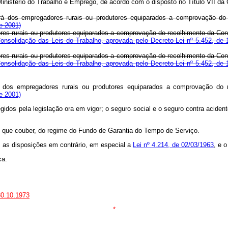
do Ministério do Trabalho e Emprego, de acordo com o disposto no Títu
rá dos empregadores rurais ou produtores equiparados a comprovação do r
e 2001)
res rurais ou produtores equiparados a comprovação do recolhimento da Cont
Consolidação das Leis do Trabalho, aprovada pelo Decreto-Lei nº 5.452, de 
res rurais ou produtores equiparados a comprovação do recolhimento da Cont
Consolidação das Leis do Trabalho, aprovada pelo Decreto-Lei nº 5.452, de 
 dos empregadores rurais ou produtores equiparados a comprovação do r
e 2001)
 regidos pela legislação ora em vigor; o seguro social e o seguro contra 
 no que couber, do regime do Fundo de Garantia do Tempo de Serviço.
s as disposições em contrário, em especial a
Lei nº 4.214, de 02/03/1963
, e 
ca.
30.10.1973
*