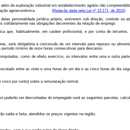
, além da exploração industrial em estabelecimento agrário não compreendid
à exploração agroeconômica.
(Redação dada pela Lei nº 13.171, de 2015)
as personalidade jurídica própria, estiverem sob direção, controle ou 
is solidariamente nas obrigações decorrentes da relação de emprego.
ica que, habitualmente, em caráter profissional, e por conta de terceiros,
horas, será obrigatória a concessão de um intervalo para repouso ou alim
 um período mínimo de onze horas consecutivas para descanso.
computados, como de efeito exercício, os intervalos entre uma e outra part
 executado entre as vinte e uma horas de um dia e as cinco horas do dia segu
e cinco por cento) sobre a remuneração normal.
a, só poderão ser descontadas do empregado rural as seguintes parcelas, calcu
ção sadia e farta, atendidos os preços vigentes na região;