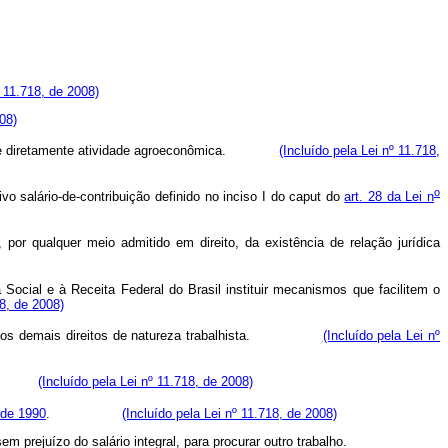
º 11.718, de 2008)
08)
e explore diretamente atividade agroeconômica.
(Incluído pela Lei nº 11.718,
o
vo salário-de-contribuição definido no inciso I do
caput
do
art. 28 da Lei n
or qualquer meio admitido em direito, da existência de relação jurídica
ocial e à Receita Federal do Brasil instituir mecanismos que facilitem o
18, de 2008)
nente, os demais direitos de natureza trabalhista.
(Incluído pela Lei nº
ecibo.
(Incluído pela Lei nº 11.718, de 2008)
 de 1990
.
(Incluído pela Lei nº 11.718, de 2008)
m prejuízo do salário integral, para procurar outro trabalho.