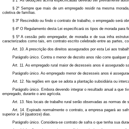
§ 1º As deduções acima especificadas deverão ser previamente autori
§ 2º Sempre que mais de um empregado residir na mesma morada, o 
coletiva de famílias.
§ 3º Rescindido ou findo o contrato de trabalho, o empregado será obr
§ 4º O Regulamento desta Lei especificará os tipos de morada para f
§ 5º A cessão pelo empregador, de moradia e de sua infra estrutur
caracterizados como tais, em contrato escrito celebrado entre as partes, co
Art. 10. A prescrição dos direitos assegurados por esta Lei aos traba
Parágrafo único. Contra o menor de dezoito anos não corre qualquer p
Art. 11. Ao empregado rural maior de dezesseis anos é assegurado sa
Parágrafo único. Ao empregado menor de dezesseis anos é assegurado
Art. 12. Na regiões em que se adota a plantação subsidiária ou interc
Parágrafo único. Embora devendo integrar o resultado anual a que tiv
empregado, durante o ano agrícola.
Art. 13. Nos locais de trabalho rural serão observadas as normas de 
Art. 14. Expirado normalmente o contrato, a empresa pagará ao safr
superior a 14 (quatorze) dias.
Parágrafo único. Considera-se contrato de safra o que tenha sua dura