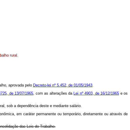
alho rural.
balho, aprovada pelo
Decreto-lei nº 5.452, de 01/05/1943
.
4725, de 13/07/1965
, com as alterações da
Lei nº 4903, de 16/12/1965
e os
ural, sob a dependência deste e mediante salário.
o-econômica, em caráter permanente ou temporário, diretamente ou através de
onsolidação das Leis do Trabalho.