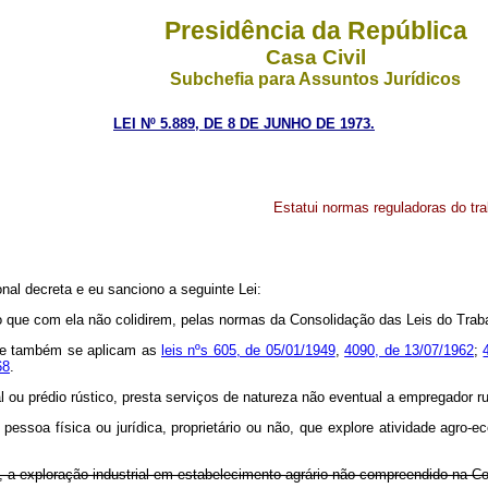
Presidência da República
Casa Civil
Subchefia para Assuntos Jurídicos
LEI Nº 5.889, DE 8 DE JUNHO DE 1973.
Estatui normas reguladoras do trab
al decreta e eu sanciono a seguinte Lei:
, no que com ela não colidirem, pelas normas da Consolidação das Leis do Tra
 ele também se aplicam as
leis nºs 605, de 05/01/1949
,
4090, de 13/07/1962
;
68
.
l ou prédio rústico, presta serviços de natureza não eventual a empregador r
 a pessoa física ou jurídica, proprietário ou não, que explore atividade agr
igo, a exploração industrial em estabelecimento agrário não compreendido na C