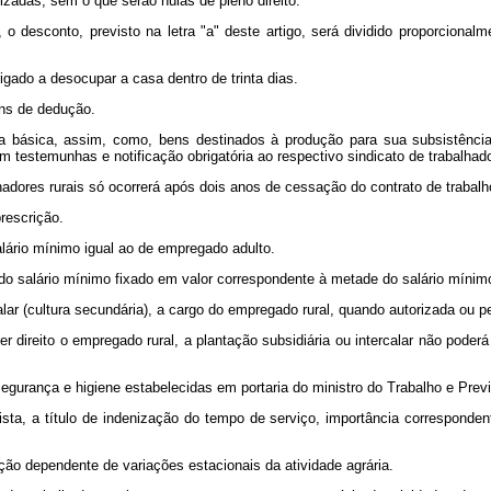
zadas, sem o que serão nulas de pleno direito.
desconto, previsto na letra "a" deste artigo, será dividido proporciona
igado a desocupar a casa dentro de trinta dias.
ins de dedução.
a básica, assim, como, bens destinados à produção para sua subsistência 
m testemunhas e notificação obrigatória ao respectivo sindicato de trabalhado
lhadores rurais só ocorrerá após dois anos de cessação do contrato de trabalh
rescrição.
lário mínimo igual ao de empregado adulto.
 salário mínimo fixado em valor correspondente à metade do salário mínimo 
alar (cultura secundária), a cargo do empregado rural, quando autorizada ou p
er direito o empregado rural, a plantação subsidiária ou intercalar não pod
segurança e higiene estabelecidas em portaria do ministro do Trabalho e Previ
ista, a título de indenização do tempo de serviço, importância corresponde
ção dependente de variações estacionais da atividade agrária.