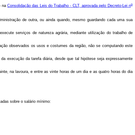
o
o na
Consolidação das Leis do Trabalho - CLT, aprovada pelo Decreto-Lei n
administração de outra, ou ainda quando, mesmo guardando cada uma sua
 execute serviços de natureza agrária, mediante utilização do trabalho de
entação observados os usos e costumes da região, não se computando este
e da execução da tarefa diária, desde que tal hipótese seja expressamente
inte, na lavoura, e entre as vinte horas de um dia e as quatro horas do dia
ladas sobre o salário mínimo: