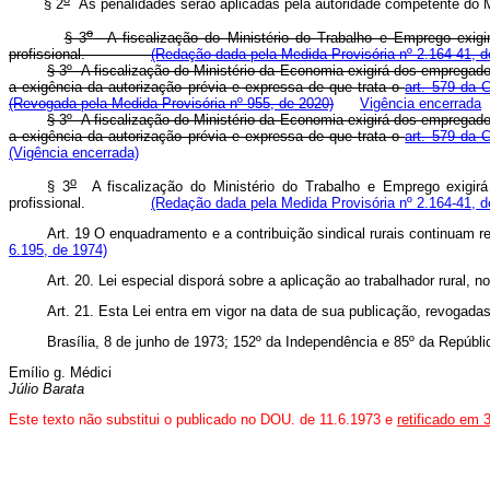
§ 2
As penalidades serão aplicadas pela autoridade competente 
o
§ 3
A fiscalização do Ministério do Trabalho e Emprego exigi
profissional.
(Redação dada pela Medida Provisória nº 2.164-41, d
§ 3º A fiscalização do Ministério da Economia exigirá dos empregado
a exigência da autorização prévia e expressa de que trata o
art. 579 da 
(Revogada pela Medida Provisória nº 955, de 2020)
Vigência encerrada
§ 3º A fiscalização do Ministério da Economia exigirá dos empregado
a exigência da autorização prévia e expressa de que trata o
art. 579 da 
(Vigência encerrada)
o
§ 3
A fiscalização do Ministério do Trabalho e Emprego exigirá
profissional.
(Redação dada pela Medida Provisória nº 2.164-41, d
Art. 19 O enquadramento e a contribuição sindical rurais continuam
6.195, de 1974)
Art. 20. Lei especial disporá sobre a aplicação ao trabalhador rural,
Art. 21. Esta Lei entra em vigor na data de sua publicação, revogada
Brasília, 8 de junho de 1973; 152º da Independência e 85º da Repúbli
Emílio g. Médici
Júlio Barata
Este texto não substitui o publicado no DOU. de 11.6.1973 e
retificado em 