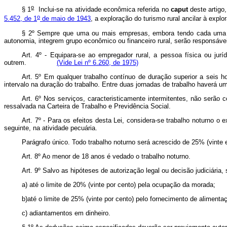
o
§ 1
Inclui-se na atividade econômica referida no
caput
deste artigo
o
5.452, de 1
de maio de 1943
, a exploração do turismo rural ancilar 
§ 2º Sempre que uma ou mais empresas, embora tendo cada uma del
autonomia, integrem grupo econômico ou financeiro rural, serão responsáve
Art. 4º - Equipara-se ao empregador rural, a pessoa física ou juríd
outrem.
(Vide Lei nº 6.260, de 1975)
Art. 5º Em qualquer trabalho contínuo de duração superior a seis 
intervalo na duração do trabalho. Entre duas jornadas de trabalho haverá
Art. 6º Nos serviços, caracteristicamente intermitentes, não serão 
ressalvada na Carteira de Trabalho e Previdência Social.
Art. 7º - Para os efeitos desta Lei, considera-se trabalho noturno o
seguinte, na atividade pecuária.
Parágrafo único. Todo trabalho noturno será acrescido de 25% (vinte 
Art. 8º Ao menor de 18 anos é vedado o trabalho noturno.
Art. 9º Salvo as hipóteses de autorização legal ou decisão judiciári
a) até o limite de 20% (vinte por cento) pela ocupação da morada;
b)até o limite de 25% (vinte por cento) pelo fornecimento de alimenta
c) adiantamentos em dinheiro.