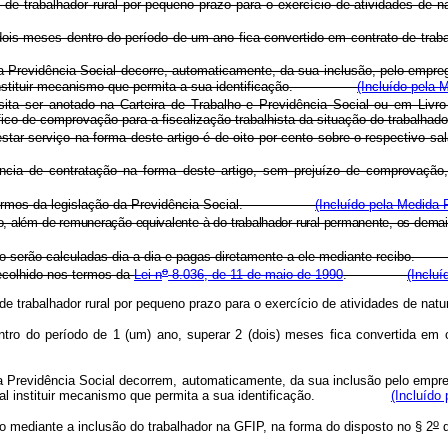
atação de trabalhador rural por pequeno prazo para o exercício de ativ
rar dois meses dentro do período de um ano fica convertido em contrato
o na Previdência Social decorre, automaticamente, da sua inclusão, pelo em
ial instituir mecanismo que permita a sua identificação.
(Incluído pela 
ita ser anotado na Carteira de Trabalho e Previdência Social ou em Livr
specífico de comprovação para a fiscalização trabalhista da situação do 
tar serviço na forma deste artigo é de oito por cento sobre o respectivo sal
ia de contratação na forma deste artigo, sem prejuízo de comprovação, p
 nos termos da legislação da Previdência Social.
(Incluído pela Medida P
azo, além de remuneração equivalente à do trabalhador rural permanente, o
 artigo serão calculadas dia-a-dia e pagas diretamente a ele mediante 
o
ecolhido nos termos da
Lei n
8.036, de 11 de maio de 1990
.
(Incluí
ação de trabalhador rural por pequeno prazo para o exercício de atividad
tro do período de 1 (um) ano, superar 2 (dois) meses fica convertida em 
go na Previdência Social decorrem, automaticamente, da sua inclusão pelo em
 Social instituir mecanismo que permita a sua identificação.
(Incluído 
o
o mediante a inclusão do trabalhador na GFIP, na forma do disposto no § 2