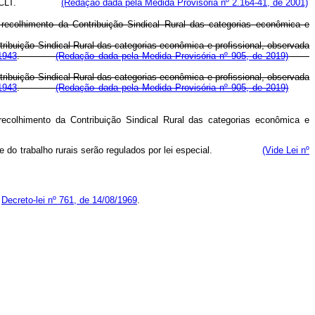
lo VII da CLT.
(Redação dada pela Medida Provisória nº 2.164-41, de 2001)
ecolhimento da Contribuição Sindical Rural das categorias econômica e
ribuição Sindical Rural das categorias econômica e profissional, observada
1943
.
(Redação dada pela Medida Provisória nº 905, de 2019)
ribuição Sindical Rural das categorias econômica e profissional, observada
1943
.
(Redação dada pela Medida Provisória nº 905, de 2019)
ecolhimento da Contribuição Sindical Rural das categorias econômica e
acidente do trabalho rurais serão regulados por lei especial.
(Vide Lei nº
o
Decreto-lei nº 761, de 14/08/1969
.