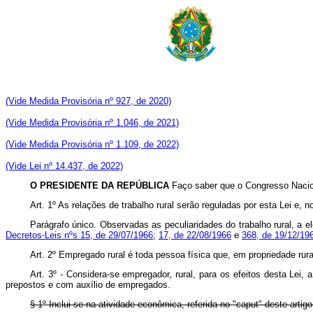
(Vide Medida Provisória nº 927, de 2020)
(Vide Medida Provisória nº 1.046, de 2021)
(Vide Medida Provisória nº 1.109, de 2022)
(Vide Lei nº 14.437, de 2022)
O PRESIDENTE DA REPÚBLICA
Faço saber que o Congresso Nacion
Art. 1º As relações de trabalho rural serão reguladas por esta Lei e
Parágrafo único. Observadas as peculiaridades do trabalho rural, a
Decretos-Leis nºs 15, de 29/07/1966
;
17, de 22/08/1966
e
368, de 19/12/19
Art. 2º Empregado rural é toda pessoa física que, em propriedade rura
Art. 3º - Considera-se empregador, rural, para os efeitos desta Lei,
prepostos e com auxílio de empregados.
§ 1º Inclui-se na atividade econômica, referida no "caput" deste art