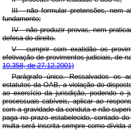
III - não formular pretensões, nem a
fundamento;
IV - não produzir provas, nem pratica
defesa do direito.
V - cumprir com exatidão os provi
efetivação de provimentos judiciais, de na
10.358, de 27.12.2001)
Parágrafo único. Ressalvados os a
estatutos da OAB, a violação do disposto 
ao exercício da jurisdição, podendo o j
processuais cabíveis, aplicar ao respo
com a gravidade da conduta e não superio
paga no prazo estabelecido, contado do 
multa será inscrita sempre como dívida 