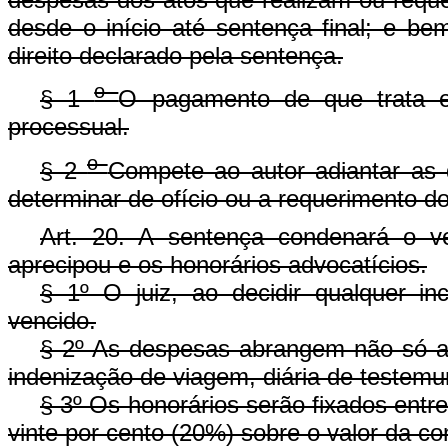
desde o início até sentença final; e be
direito declarado pela sentença.
o
§ 1
O pagamento de que trata es
processual.
o
§ 2
Compete ao autor adiantar as d
determinar de ofício ou a requerimento do
Art. 20. A sentença condenará o 
aprecipou e os honorários advocatícios.
§ 1º O juiz, ao decidir qualquer i
vencido.
§ 2º As despesas abrangem não só a
indenização de viagem, diária de testemu
§ 3º Os honorários serão fixados ent
vinte por cento (20%) sobre o valor da c