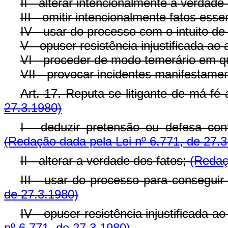
II - alterar intencionalmente a verdade
III - omitir intencionalmente fatos ess
IV - usar do processo com o intuito de 
V - opuser resistência injustificada a
VI - proceder de modo temerário em qu
VII - provocar incidentes manifestame
Art. 17. Reputa-se litigante de má-fé
27.3.1980)
I - deduzir pretensão ou defesa cont
(Redação dada pela Lei nº 6.771, de 27.3
II - alterar a verdade dos fatos;
(Redaç
III - usar do processo para conseguir 
de 27.3.1980)
IV - opuser resistência injustificada
nº 6.771, de 27.3.1980)