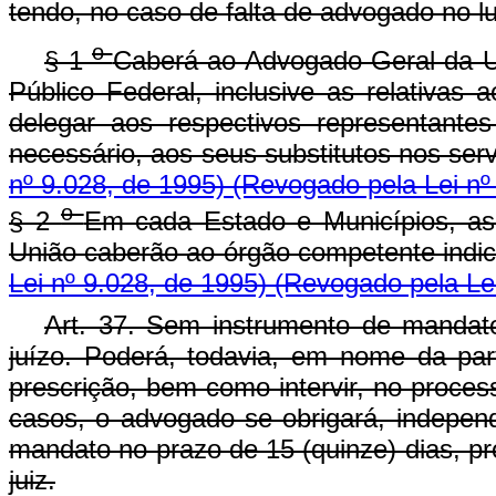
tendo, no caso de falta de advogado no 
o
§ 1
Caberá ao Advogado-Geral da Un
Público Federal, inclusive as relativas
delegar aos respectivos representantes
necessário, aos seus substitutos nos ser
nº 9.028, de 1995)
(Revogado pela Lei nº
o
§ 2
Em cada Estado e Municípios, as
União caberão ao órgão competente indic
Lei nº 9.028, de 1995)
(Revogado pela Lei
Art. 37. Sem instrumento de mandat
juízo. Poderá, todavia, em nome da part
prescrição, bem como intervir, no proces
casos, o advogado se obrigará, indepen
mandato no prazo de 15 (quinze) dias, pr
juiz.