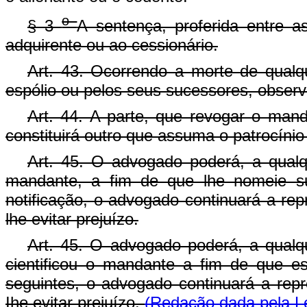
o
§ 3
A sentença, proferida entre as
adquirente ou ao cessionário.
Art. 43. Ocorrendo a morte de qualqu
espólio ou pelos seus sucessores, observ
Art. 44. A parte, que revogar o ma
constituirá outro que assuma o patrocínio
Art. 45. O advogado poderá, a qualq
mandante, a fim de que lhe nomeie su
notificação, o advogado continuará a re
lhe evitar prejuízo.
Art. 45. O advogado poderá, a qualq
cientificou o mandante a fim de que es
seguintes, o advogado continuará a rep
Ihe evitar prejuízo.
(Redação dada pela Le