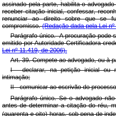
assinado pela parte, habilita o advogado
receber citação inicial, confessar, recon
renunciar ao direito sobre que se f
compromisso.
(Redação dada pela Lei nº
Parágrafo único. A procuração pode s
emitido por Autoridade Certificadora cred
Lei nº 11.419, de 2006).
Art. 39. Compete ao advogado, ou à p
I - declarar, na petição inicial o
intimação;
II - comunicar ao escrivão do proces
Parágrafo único. Se o advogado não
antes de determinar a citação do réu,
(quarenta e oito) horas, sob pena de indef