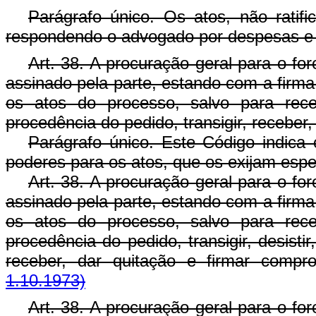
Parágrafo único. Os atos, não ratifi
respondendo o advogado por despesas e 
Art. 38. A procuração geral para o for
assinado pela parte, estando com a firma 
os atos do processo, salvo para receb
procedência do pedido, transigir, receber
Parágrafo único. Este Código indica
poderes para os atos, que os exijam espe
Art. 38. A procuração geral para o for
assinado pela parte, estando com a firma 
os atos do processo, salvo para receb
procedência do pedido, transigir, desisti
receber, dar quitação e firmar comp
1.10.1973)
Art. 38. A procuração geral para o for