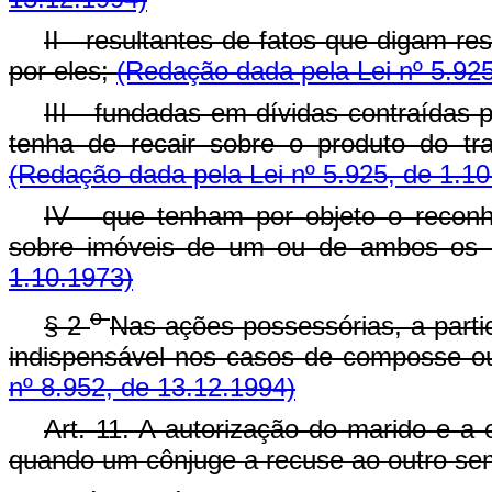
II - resultantes de fatos que digam r
por eles;
(Redação dada pela Lei nº 5.925
III - fundadas em dívidas contraídas
tenha de recair sobre o produto do t
(Redação dada pela Lei nº 5.925, de 1.10
IV - que tenham por objeto o reconh
sobre imóveis de um ou de ambos os 
1.10.1973)
o
§ 2
Nas ações possessórias, a parti
indispensável nos casos de composse o
nº 8.952, de 13.12.1994)
Art. 11. A autorização do marido e a 
quando um cônjuge a recuse ao outro sem 