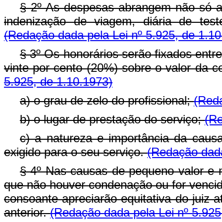
§ 2º As despesas abrangem não só a
indenização de viagem, diária de tes
(Redação dada pela Lei nº 5.925, de 1.10
§ 3º Os honorários serão fixados ent
vinte por cento (20%) sobre o valor da 
5.925, de 1.10.1973)
a) o grau de zelo do profissional;
(Reda
b) o lugar de prestação do serviço;
(Re
c) a natureza e importância da caus
exigido para o seu serviço.
(Redação dada
§ 4º Nas causas de pequeno valor e 
que não houver condenação ou for vencid
consoante apreciarão equitativa do juiz 
anterior.
(Redação dada pela Lei nº 5.925