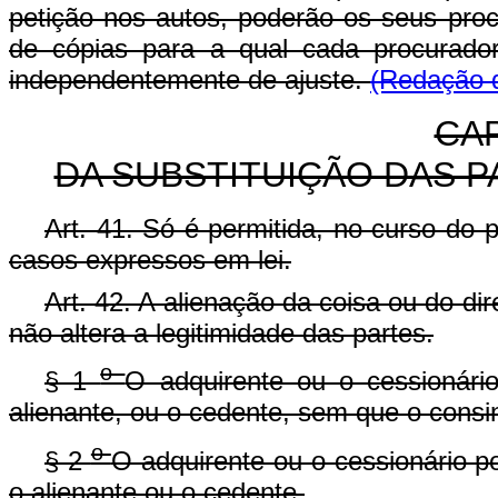
petição nos autos, poderão os seus proc
de cópias para a qual cada procurador
independentemente de ajuste.
(Redação d
CAP
DA SUBSTITUIÇÃO DAS 
Art. 41. Só é permitida, no curso do p
casos expressos em lei.
Art. 42. A alienação da coisa ou do direit
não altera a legitimidade das partes.
o
§ 1
O adquirente ou o cessionário
alienante, ou o cedente, sem que o consin
o
§ 2
O adquirente ou o cessionário po
o alienante ou o cedente.