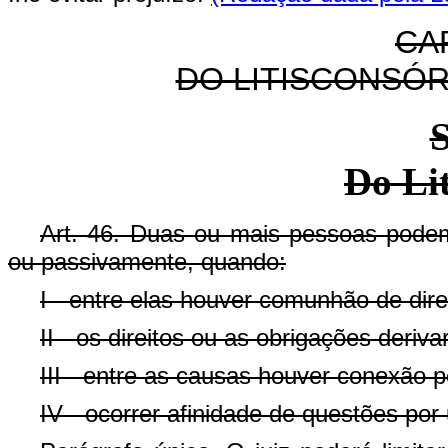
CA
DO LITISCONSÓR
S
Do Lit
Art. 46. Duas ou mais pessoas podem
ou passivamente, quando:
I - entre elas houver comunhão de dire
II - os direitos ou as obrigações deri
III - entre as causas houver conexão p
IV - ocorrer afinidade de questões por