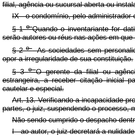
filial, agência ou sucursal aberta ou instal
IX - o condomínio, pelo administrador 
o
§ 1
Quando o inventariante for dat
serão autores ou réus nas ações em que o
o
§ 2
- As sociedades sem personali
opor a irregularidade de sua constituição.
o
§ 3
O gerente da filial ou agênc
estrangeira, a receber citação inicial
cautelar e especial.
Art. 13. Verificando a incapacidade pr
partes, o juiz, suspendendo o processo, 
Não sendo cumprido o despacho dentro
I - ao autor, o juiz decretará a nulidad