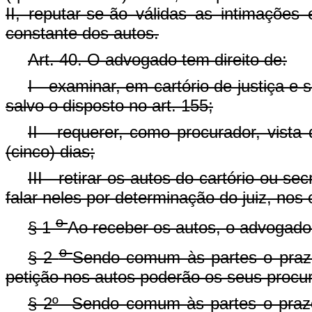
II, reputar-se-ão válidas as intimações
constante dos autos.
Art. 40. O advogado tem direito de:
I - examinar, em cartório de justiça e 
salvo o disposto no art. 155;
II - requerer, como procurador, vist
(cinco) dias;
III - retirar os autos do cartório ou s
falar neles por determinação do juiz, nos 
o
§ 1
Ao receber os autos, o advogado 
o
§ 2
Sendo comum às partes o prazo
petição nos autos poderão os seus procur
§ 2º Sendo comum às partes o prazo,