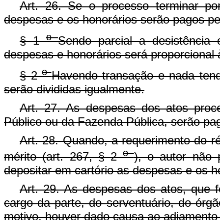
Art. 26. Se o processo terminar po
despesas e os honorários serão pagos pel
o
§ 1
Sendo parcial a desistência 
despesas e honorários será proporcional 
o
§ 2
Havendo transação e nada tend
serão divididas igualmente.
Art. 27. As despesas dos atos proce
Público ou da Fazenda Pública, serão paga
Art. 28. Quando, a requerimento do réu
o
mérito (art. 267, § 2
), o autor não
depositar em cartório as despesas e os h
Art. 29. As despesas dos atos, que f
cargo da parte, do serventuário, do órgã
motivo, houver dado causa ao adiamento 