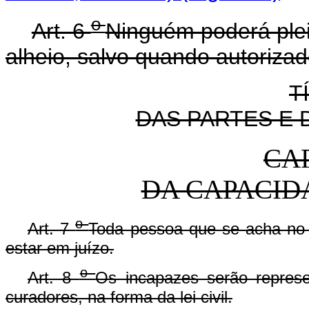
o
Art. 6
Ninguém poderá pleit
alheio, salvo quando autorizado
T
DAS PARTES E
CAP
DA CAPACID
o
Art. 7
Toda pessoa que se acha no e
estar em juízo.
o
Art. 8
Os incapazes serão represe
curadores, na forma da lei civil.