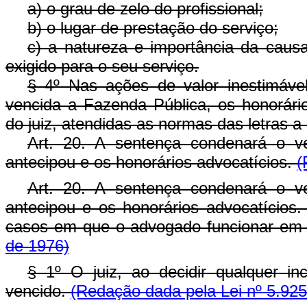
a) o grau de zelo do profissional;
b) o lugar de prestação do serviço;
c) a natureza e importância da caus
exigido para o seu serviço.
§ 4º Nas ações de valor inestimáv
vencida a Fazenda Pública, os honorário
do juiz, atendidas as normas das letras a 
Art. 20. A sentença condenará o 
antecipou e os honorários advocatícios.
(
Art. 20. A sentença condenará o 
antecipou e os honorários advocatícios
casos em que o advogado funcionar em 
de 1976)
§ 1º O juiz, ao decidir qualquer i
vencido.
(Redação dada pela Lei nº 5.925