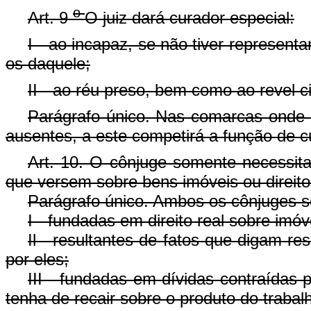
o
Art. 9
O juiz dará curador especial:
I - ao incapaz, se não tiver represent
os daquele;
II - ao réu preso, bem como ao revel c
Parágrafo único. Nas comarcas onde h
ausentes, a este competirá a função de c
Art. 10. O cônjuge somente necessit
que versem sobre bens imóveis ou direitos
Parágrafo único. Ambos os cônjuges s
I - fundadas em direito real sobre imóv
Il - resultantes de fatos que digam r
por eles;
III - fundadas em dívidas contraídas
tenha de recair sobre o produto do traba