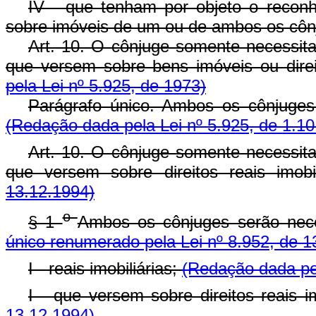
IV - que tenham por objeto o reconh
sobre imóveis de um ou de ambos os côn
Art. 10. O cônjuge somente necessit
que versem sobre bens imóveis ou direi
pela Lei nº 5.925, de 1973)
Parágrafo único. Ambos os cônjuges
(Redação dada pela Lei nº 5.925, de 1.10
Art. 10. O cônjuge somente necessit
que versem sobre direitos reais imobi
13.12.1994)
o
§ 1
Ambos os cônjuges serão nec
único renumerado pela Lei nº 8.952, de 1
I - reais imobiliárias;
(Redação dada pel
I - que versem sobre direitos reais im
13.12.1994)