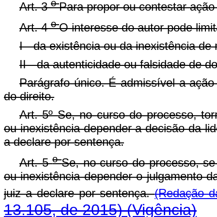
o
Art. 3
Para propor ou contestar ação 
o
Art. 4
O interesse do autor pode limi
I - da existência ou da inexistência de 
II - da autenticidade ou falsidade de 
Parágrafo único. É admissível a ação 
do direito.
Art. 5º Se, no curso do processo, torn
ou inexistência depender a decisão da lid
a declare por sentença.
o
Art. 5
Se, no curso do processo, se t
ou inexistência depender o julgamento da
juiz a declare por sentença.
(Redação d
13.105, de 2015)
(Vigência)