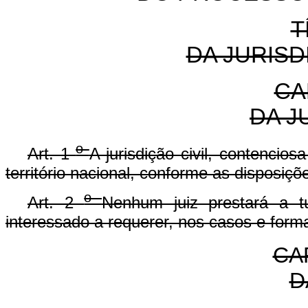
T
DA JURISD
CA
DA J
o
Art. 1
A jurisdição civil, contencios
território nacional, conforme as disposiç
o
Art. 2
Nenhum juiz prestará a tu
interessado a requerer, nos casos e forma
CAP
D