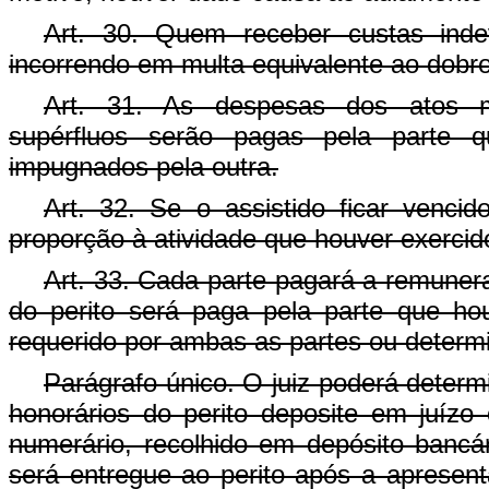
Art. 30. Quem receber custas indev
incorrendo em multa equivalente ao dobro
Art. 31. As despesas dos atos man
supérfluos serão pagas pela parte q
impugnados pela outra.
Art. 32. Se o assistido ficar venci
proporção à atividade que houver exercid
Art. 33. Cada parte pagará a remunera
do perito será paga pela parte que ho
requerido por ambas as partes ou determin
Parágrafo único. O juiz poderá deter
honorários do perito deposite em juíz
numerário, recolhido em depósito bancá
será entregue ao perito após a apresenta