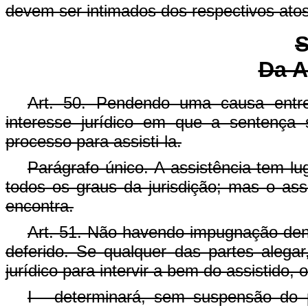
devem ser intimados dos respectivos atos
S
Da A
Art. 50. Pendendo uma causa entre
interesse jurídico em que a sentença 
processo para assisti-la.
Parágrafo único. A assistência tem l
todos os graus da jurisdição; mas o as
encontra.
Art. 51. Não havendo impugnação dentr
deferido. Se qualquer das partes alegar
jurídico para intervir a bem do assistido, o
I - determinará, sem suspensão do 