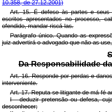
10.358, de 27.12.2001)
Art. 15. É defeso às partes e seus
escritos apresentados no processo, ca
ofendido, mandar riscá-las.
Parágrafo único. Quando as expressõe
juiz advertirá o advogado que não as use
S
Da Responsabilidade da
Art. 16. Responde por perdas e danos
interveniente.
Art. 17. Reputa-se litigante de má-fé 
I - deduzir pretensão ou defesa, cu
desconhecer;