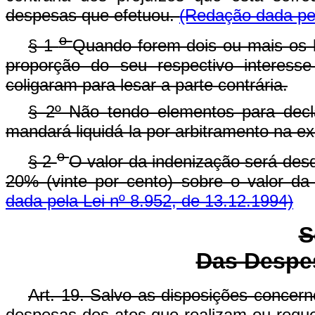
despesas que efetuou.
(Redação dada pel
o
§ 1
Quando forem dois ou mais os l
proporção do seu respectivo interess
coligaram para lesar a parte contrária.
§ 2º Não tendo elementos para decla
mandará liquidá-la por arbitramento na e
o
§ 2
O valor da indenização será desd
20% (vinte por cento) sobre o valor da
dada pela Lei nº 8.952, de 13.12.1994)
S
Das Despes
Art. 19. Salvo as disposições concerne
despesas dos atos que realizam ou requ