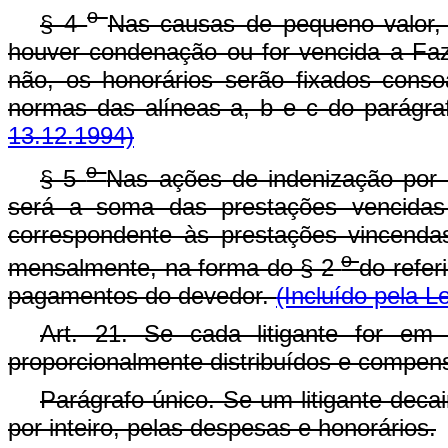
o
§ 4
Nas causas de pequeno valor, 
houver condenação ou for vencida a Fa
não, os honorários serão fixados consoa
normas das alíneas a, b e c do parágraf
13.12.1994)
o
§ 5
Nas ações de indenização por a
será a soma das prestações vencidas 
correspondente às prestações vincenda
o
mensalmente, na forma do § 2
do refer
pagamentos do devedor.
(Incluído pela L
Art. 21. Se cada litigante for em
proporcionalmente distribuídos e compen
Parágrafo único. Se um litigante deca
por inteiro, pelas despesas e honorários.