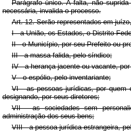
Parágrafo único. A falta, não suprida
necessária, invalida o processo.
Art. 12. Serão representados em juízo
I - a União, os Estados, o Distrito Fed
II - o Município, por seu Prefeito ou p
III - a massa falida, pelo síndico;
IV - a herança jacente ou vacante, por
V - o espólio, pelo inventariante;
VI - as pessoas jurídicas, por quem 
designando, por seus diretores;
VII - as sociedades sem personal
administração dos seus bens;
VIII - a pessoa jurídica estrangeira, 