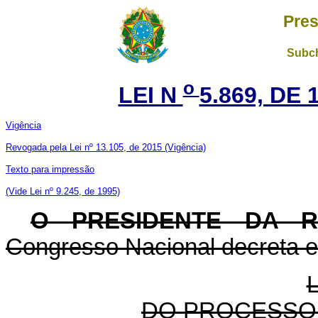
Pres
Subch
o
LEI N
5.869, DE 
Vigência
Revogada pela Lei nº 13.105, de 2015
(Vigência)
Texto para impressão
(Vide Lei nº 9.245, de 1995)
O PRESIDENTE DA 
Congresso Nacional decreta e 
DO PROCESSO