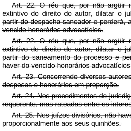
Art. 22. O réu que, por não argüir n
extintivo do direito do autor, dilatar o
partir do despacho saneador e perderá, a
vencido honorários advocatícios.
Art. 22. O réu que, por não argüir n
extintivo do direito do autor, dilatar o
partir do saneamento do processo e per
haver do vencido honorários advocatícios
Art. 23. Concorrendo diversos autore
despesas e honorários em proporção.
Art. 24. Nos procedimentos de jurisdi
requerente, mas rateadas entre os intere
Art. 25. Nos juízos divisórios, não ha
proporcionalmente aos seus quinhões.