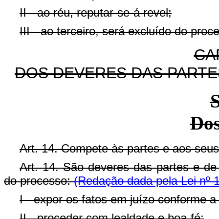
II - ao réu, reputar-se-á revel;
III - ao terceiro, será excluído do proc
CAP
DOS DEVERES DAS PART
S
Dos
Art. 14. Compete às partes e aos seus
Art. 14. São deveres das partes e de
do processo:
(Redação dada pela Lei nº 
I - expor os fatos em juízo conforme a
II - proceder com lealdade e boa-fé;