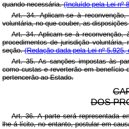
quando necessária.
(Incluído pela Lei nº
Art. 34. Aplicam-se à reconvenção,
voluntária, no que couber, as disposiçõe
Art. 34. Aplicam-se à reconvenção, à
procedimentos de jurisdição voluntária,
seção.
(Redação dada pela Lei nº 5.925, 
Art. 35. As sanções impostas às pa
como custas e reverterão em benefício d
pertencerão ao Estado.
CAP
DOS PR
Art. 36. A parte será representada e
lhe-á lícito, no entanto, postular em caus