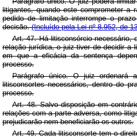
Parágrafo único. O juiz poderá limitar
litigantes, quando este comprometer a rá
pedido de limitação interrompe o praz
decisão.
(Incluído pela Lei nº 8.952, de 1
Art. 47. Há litisconsórcio necessário,
relação jurídica, o juiz tiver de decidir
em que a eficácia da sentença depend
processo.
Parágrafo único. O juiz ordenará
litisconsortes necessários, dentro do p
processo.
Art. 48. Salvo disposição em contrári
relações com a parte adversa, como litig
prejudicarão nem beneficiarão os outros.
Art. 49. Cada litisconsorte tem o dir