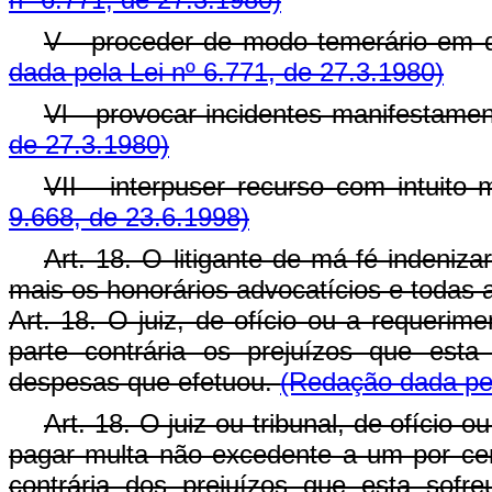
V - proceder de modo temerário em q
dada pela Lei nº 6.771, de 27.3.1980)
Vl - provocar incidentes manifestame
de 27.3.1980)
VII - interpuser recurso com intuito 
9.668, de 23.6.1998)
Art. 18. O litigante de má-fé indeniza
mais os honorários advocatícios e todas 
Art. 18. O juiz, de ofício ou a requerime
parte contrária os prejuízos que esta
despesas que efetuou.
(Redação dada pel
Art. 18. O juiz ou tribunal, de ofício 
pagar multa não excedente a um por cen
contrária dos prejuízos que esta sofr