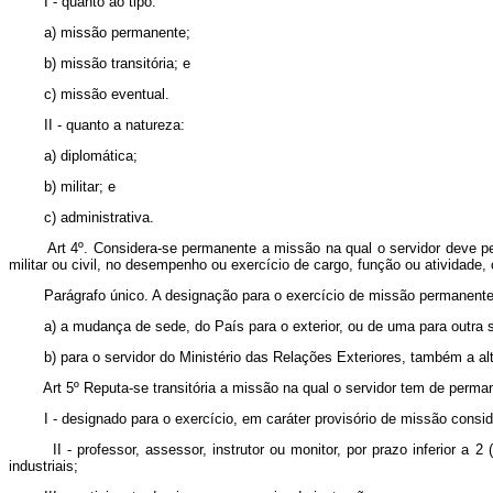
I - quanto ao tipo:
a) missão permanente;
b) missão transitória; e
c) missão eventual.
II - quanto a natureza:
a) diplomática;
b) militar; e
c) administrativa.
Art 4º. Considera-se permanente a missão na qual o servidor deve pe
militar ou civil, no desempenho ou exercício de cargo, função ou ativ
Parágrafo único. A designação para o exercício de missão permanente
a) a mudança de sede, do País para o exterior, ou de uma para outra s
b) para o servidor do Ministério das Relações Exteriores, também a al
Art 5º Reputa-se transitória a missão na qual o servidor tem de per
I - designado para o exercício, em caráter provisório de missão cons
II - professor, assessor, instrutor ou monitor, por prazo inferior 
industriais;