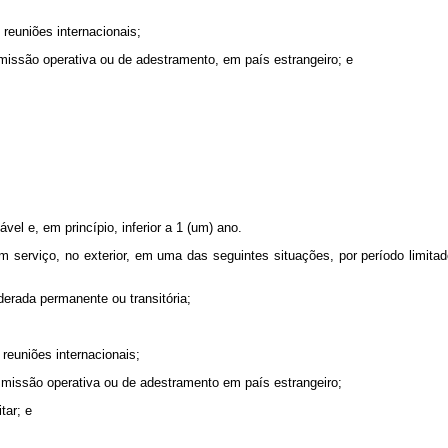
reuniões internacionais;
 missão operativa ou de adestramento, em país estrangeiro; e
el e, em princípio, inferior a 1 (um) ano.
m serviço, no exterior, em uma das seguintes situações, por período limita
derada permanente ou transitória;
reuniões internacionais;
m missão operativa ou de adestramento em país estrangeiro;
tar; e