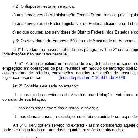
§ 2º O disposto nesta lei se aplica:
a) aos servidores da Administração Federal Direta, regidos pela legisl
b) aos servidores do Poder Legislativo, do Poder Judiciário e do Tribu
c) no que couber, aos servidores do Distrito Federal, dos Estados e
§ 3º Os servidores de Empresa Pública e de Sociedade de Economia Mi
§ 4º É vedado ao pessoal referido nos parágrafos 1º e 2º deste arti
indenizações não previstas nesta lei.
o
§ 5
A tropa brasileira em missão de paz, definida como sendo os m
empregado em operações de paz, reunidos em módulo de emprego operaci
ou em virtude de tratados, convenções, acordos, resoluções de consulta, 
legislação específica.
(Incluído pela Lei nº 10.937, de 2004)
Art 2º Considera-se sede no exterior:
I - no caso dos servidores do Ministério das Relações Exteriores, 
consular de sua lotação;
II - nas comissões exercidas a bordo, o navio; e
III - nos demais casos, a cidade, o município ou unidade correspondent
Art 3º O servidor em serviço no exterior - assim considerado aquele
pode ser enquadrado em uma das seguintes missões ou atividades: