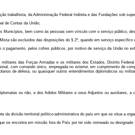
ação trabalhista, da Administração Federal Indireta e das Fundações sob super
nal de Contas da União;
 dos Municípios, bem como às pessoas sem vínculo com o serviço público, de
sta são excluídos das disposições do § 2º, quando em serviço específico do
go o pagamento, pelos cofres públicos, por motivo de serviço da União no ext
ilitares das Forças Armadas e os militares dos Estados, Distrito Federal e
onal, com comando único, empregada no exterior, em cumprimento de comp
planos de defesa, ou quaisquer outros entendimentos diplomáticos ou milit
diplomatas ou não, e dos Adidos Militares e seus Adjuntos ou auxiliares, a
e da divisão territorial político-administrativa do país em que se situa a or
 que se encontra em missão fora do País por ter sido nomeado ou designado 