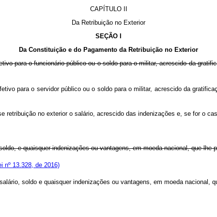
CAPÍTULO II
Da Retribuição no Exterior
SEÇÃO I
Da Constituição e do Pagamento da Retribuição no Exterior
efetivo para o funcionário público ou o soldo para o militar, acrescido da
efetivo para o servidor público ou o soldo para o militar, acrescido da gr
e retribuição no exterior o salário, acrescido das indenizações e, se for o caso
u soldo, e quaisquer indenizações ou vantagens, em moeda nacional, que lhe p
ei nº 13.328, de 2016)
o, salário, soldo e quaisquer indenizações ou vantagens, em moeda nacional, 