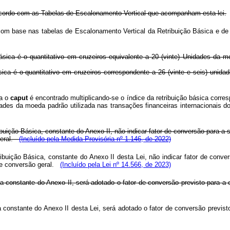
e acordo com as Tabelas de Escalonamento Vertical que acompanham esta lei.
 com base nas tabelas de Escalonamento Vertical da Retribuição Básica e de
ásica é o quantitativo em cruzeiros equivalente a 20 (vinte) Unidades da m
sica é o quantitativo em cruzeiros correspondente a 26 (vinte e seis) unida
ta o
caput
é encontrado multiplicando-se o índice da retribuição básica corres
 unidades da moeda padrão utilizada nas transações financeiras internac
uição Básica, constante do Anexo II, não indicar fator de conversão para a s
 geral.
(Incluído pela Medida Provisória nº 1.146, de 2022)
buição Básica, constante do Anexo II desta Lei, não indicar fator de conver
 de conversão geral.
(Incluído pela Lei nº 14.566, de 2023)
a constante do Anexo II, será adotado o fator de conversão previsto para a c
 constante do Anexo II desta Lei, será adotado o fator de conversão previsto