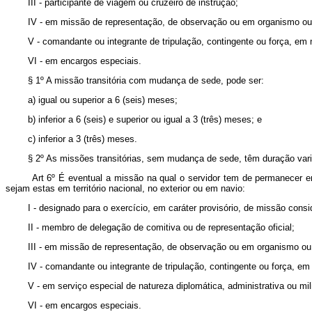
III - participante de viagem ou cruzeiro de instrução;
IV - em missão de representação, de observação ou em organismo ou 
V - comandante ou integrante de tripulação, contingente ou força, em
VI - em encargos especiais.
§ 1º A missão transitória com mudança de sede, pode ser:
a) igual ou superior a 6 (seis) meses;
b) inferior a 6 (seis) e superior ou igual a 3 (três) meses; e
c) inferior a 3 (três) meses.
§ 2º As missões transitórias, sem mudança de sede, têm duração variáv
Art 6º É eventual a missão na qual o servidor tem de permanecer e
sejam estas em território nacional, no exterior ou em navio:
I - designado para o exercício, em caráter provisório, de missão consi
II - membro de delegação de comitiva ou de representação oficial;
III - em missão de representação, de observação ou em organismo ou 
IV - comandante ou integrante de tripulação, contingente ou força, e
V - em serviço especial de natureza diplomática, administrativa ou mili
VI - em encargos especiais.