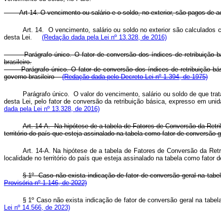
Art 14. O vencimento ou salário e o soldo, no exterior, são pagos d
Art. 14. O vencimento, salário ou soldo no exterior são calculados
desta Lei.
(Redação dada pela Lei nº 13.328, de 2016)
Parágrafo único. O fator de conversão dos índices de retribuição b
brasileiro.
Parágrafo único. O fator de conversão dos índices de retribuição bá
governo brasileiro
(Redação dada pelo Decreto Lei nº 1.394, de 1975)
Parágrafo único. O valor do vencimento, salário ou soldo de que tra
desta Lei, pelo fator de conversão da retribuição básica, expresso em
dada pela Lei nº 13.328, de 2016)
Art. 14-A. Na hipótese de a tabela de Fatores de Conversão da Retrib
território do país que esteja assinalado na tabela como fator de conversão
Art. 14-A. Na hipótese de a tabela de Fatores de Conversão da Retri
localidade no território do país que esteja assinalado na tabela como fator
§ 1º Caso não exista indicação de fator de conversão geral na tabel
Provisória nº 1.146, de 2022)
§ 1º Caso não exista indicação de fator de conversão geral na tabela
Lei nº 14.566, de 2023)