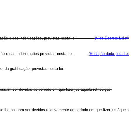
 gratificação e das indenizações, previstas nesta lei.
(Vide Decreto-Lei nº
atificação e das indenizações previstas nesta Lei.
(Redação dada pela Lei
, da gratificação, previstas nesta lei.
ossam ser devidas ao período em que fizer jus aquela retribuição.
que lhe possam ser devidos relativamente ao período em que fizer jus àquela