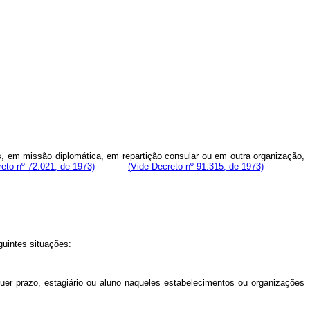
os, em missão diplomática, em repartição consular ou em outra organização,
reto nº 72.021, de 1973)
(Vide Decreto nº
91.315,
de 1973)
uintes situações:
alquer prazo, estagiário ou aluno naqueles estabelecimentos ou organizações