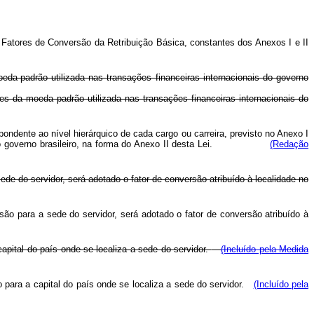
 Fatores de Conversão da Retribuição Básica, constantes dos Anexos I e II
oeda-padrão utilizada nas transações financeiras internacionais do governo
des da moeda padrão utilizada nas transações financeiras internacionais do
pondente ao nível hierárquico de cada cargo ou carreira, previsto no Anexo I
ionais do governo brasileiro, na forma do Anexo II desta Lei.
(Redação
ede do servidor, será adotado o fator de conversão atribuído à localidade no
são para a sede do servidor, será adotado o fator de conversão atribuído à
apital do país onde se localiza a sede do servidor.
(Incluído pela Medida
 para a capital do país onde se localiza a sede do servidor.
(Incluído pela