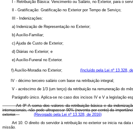
I - Retribuição Básica: Vencimento ou Salário, no Exterior, para o servid
Il - Gratificação: Gratificação no Exterior por Tempo de Serviço;
III - Indenizaçôes:
a) Indenização de Representação no Exterior;
b) Auxílio-Familiar;
c) Ajuda de Custo de Exterior;
d) Diárias no Exterior; e
e) Auxílio-Funeral no Exterior.
f) Auxílio-Moradia no Exterior;
(Incluído pela Lei nº 13.328, d
IV - décimo terceiro salário com base na retribuição integral
V - acréscimo de 1/3 (um terço) da retribuição na remuneraçã
Parágrafo único. Aplica-se no caso dos incisos IV e V a legisla
Art 9º A soma dos valores da retribuição básica e da indenizaçã
internacionais, não pode ultrapassar 90% (noventa por cento) da importânci
exterior.
(Revogado pela Lei nº 13.328, de 2016)
Art 10. O direito do servidor à retribuição no exterior se inicia na d
missão.