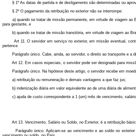
§ 1º As datas de partida e de desligamento são determinadas ou apro
§ 2º O pagamento da retribuição no exterior não se interrompe:
a) quando se tratar de missão permanente, em virtude de viagem ao Bra
para gestante, e
b) quando se tratar de missão transitória, em virtude de viagem ao Bra
Art 11. O servidor em serviço no exterior, em missão eventual, cont
pertence.
Parágrafo único. Cabe, ainda, ao servidor, o direito ao transporte e a di
Art 12. Em casos especiais, o servidor pode ser designado para missão 
Parágrafo único. Na hipótese deste artigo, o servidor recebe em moed
a) retribuição ou remuneração e demais vantagens a que faz jus;
b) indenização diária em valor equivalente ao de uma diária de alime
c) ajuda de custo correspondente a 1 (um) mês de vencimento, salári
Art 13. Vencimento, Salário ou Soldo, no Exterior, é a retribuição bás
Parágrafo único. Aplicam-se ao vencimento e ao soldo no exterior 
vencimento ou soldo, no País.