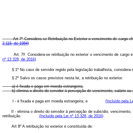
Art 7º Considera-se Retribuição no Exterior o vencimento de cargo 
2.116, de 1984)
o
Art. 7
Considera-se retribuição no exterior o vencimento de cargo 
nº 13.328, de 2016)
§ 1º No caso de servidor regido pela legislação trabalhista, considera-s
§ 2º Salvo os casos previstos nesta lei, a retribuição no exterior:
a) é fixada e paga em moeda estrangeira;
b) elimina o direito do servidor à percepção de vencimento, salário o
I - é fixada e paga em moeda estrangeira; e
(Incluído pela L
II - elimina o direito do servidor à percepção de subsídio, venciment
retribuição.
(Incluído pela Lei nº 13.328, de 2016)
Art 8º A retribuição no exterior é constituída de: