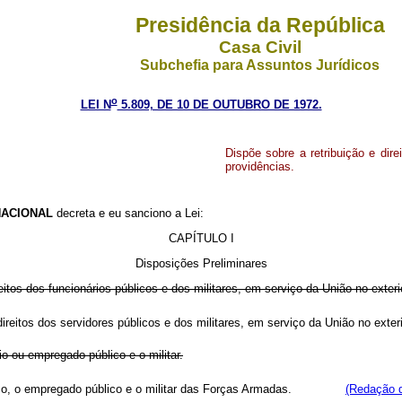
Presidência da República
Casa Civil
Subchefia para Assuntos Jurídicos
o
LEI N
5.809, DE 10 DE OUTUBRO DE 1972.
Dispõe sobre a retribuição e dire
providências.
ACIONAL
decreta e eu sanciono a Lei:
CAPÍTULO I
Disposições Preliminares
reitos dos funcionários públicos e dos militares, em serviço da União no exteri
os direitos dos servidores públicos e dos militares, em serviço da União 
io ou empregado público e o militar.
 público, o empregado público e o militar das Forças Armadas.
(Redação d