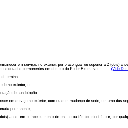
rmanecer em serviço, no exterior, por prazo igual ou superior a 2 (dois) an
idade, considerados permanentes em decreto do Poder Executivo.
(Vide Dec
 determina:
ede no exterior; e
teração de sua lotação.
manecer em serviço no exterior, com ou sem mudança de sede, em uma das seg
iderada permanente;
a 2 (dois) anos, em estabelecimento de ensino ou técnico-científico e, por qu