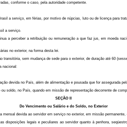
vadas, conforme o caso, pela autoridade competente.
sil a serviço, em férias, por motivo de núpcias, luto ou de licença para trat
sil a serviço.
inua a perceber a retribuição ou remuneração a que faz jus, em moeda nacio
árias no exterior, na forma desta lei.
transitória, sem mudança de sede para o exterior, de duração até 60 (sessenta
a nacional:
ntação devida no País, além de alimentação e pousada que for assegurada pel
o ou soldo, no País, quando em missão de representação decorrente de comp
SEÇÃO II
Do Vencimento ou Salário e do Soldo, no Exterior
ica mensal devida ao servidor em serviço no exterior, em missão permanente, o
as disposições legais e peculiares ao servidor quanto à penhora, seqüestr