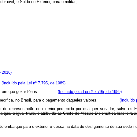
or civil, e Soldo no Exterior, para o militar;
e 2016)
;
(Incluído pela Lei nº 7.795, de 1989)
o do mês em que gozar férias.
(Incluído pela Lei nº 7.795, de 1989)
ção específica, no Brasil, para o pagamento daqueles valores.
(Incluído 
o de representação no exterior percebida por qualquer servidor, salvo os
a que, a igual título, é atribuída ao Chefe de Missão Diplomática brasileira 
ata do embarque para o exterior e cessa na data do desligamento de sua sede no