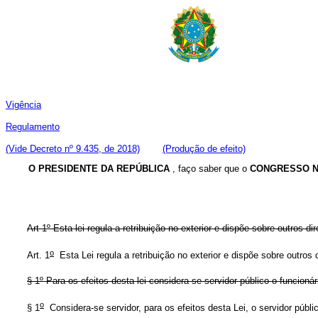
Vigência
Regulamento
(Vide Decreto nº 9.435, de 2018)
(Produção de efeito)
O PRESIDENTE DA REPÚBLICA
, faço saber que o
CONGRESSO N
Art 1º Esta lei regula a retribuição no exterior e dispõe sobre outros di
o
Art. 1
Esta Lei regula a retribuição no exterior e dispõe sobre outr
§ 1º Para os efeitos desta lei considera-se servidor público o funcionár
o
§ 1
Considera-se servidor, para os efeitos desta Lei, o servidor