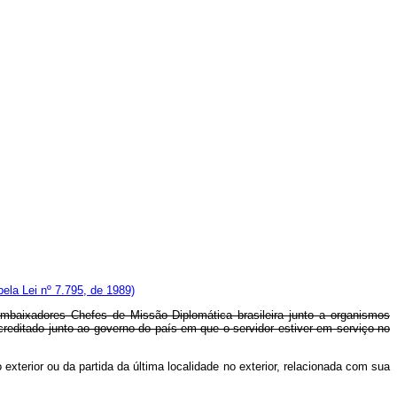
pela Lei nº 7.795, de 1989)
 Embaixadores Chefes de Missão Diplomática brasileira junto a organismos
acreditado junto ao governo do país em que o servidor estiver em serviço no
 exterior ou da partida da última localidade no exterior, relacionada com sua