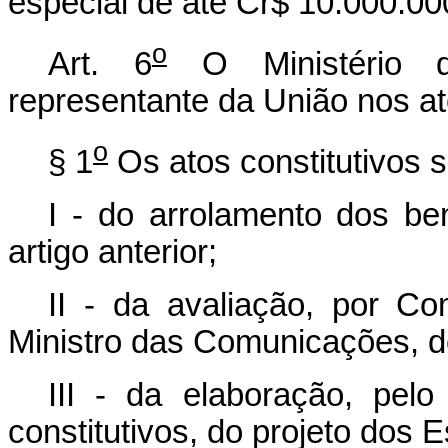
especial de até Cr$ 10.000.00
o
Art. 6
O Ministério d
representante da União nos at
o
§ 1
Os atos constitutivos 
I - do arrolamento dos be
artigo anterior;
II - da avaliação, por Co
Ministro das Comunicações, do
III - da elaboração, pel
constitutivos, do projeto dos E