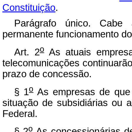
Constituição
.
Parágrafo único. Cabe 
permanente funcionamento do
o
Art. 2
As atuais empresa
telecomunicações continuarão 
prazo de concessão.
o
§ 1
As empresas de que t
situação de subsidiárias ou
Federal.
o
§ 2
As concessionárias de