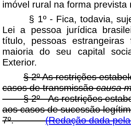
imóvel rural na forma prevista 
§ 1º - Fica, todavia, su
Lei a pessoa jurídica brasil
título, pessoas estrangeiras
maioria do seu capital soc
Exterior.
§ 2º As restrições estabe
casos de transmissão
causa m
§ 2º - As restrições esta
aos casos de sucessão legítima
7º.
(Redação dada pela 