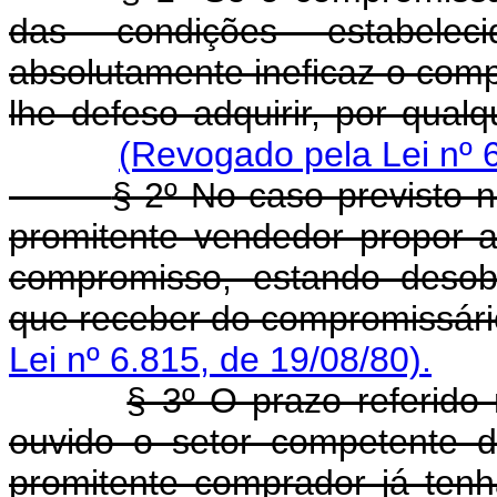
das condições estabeleci
absolutamente ineficaz o com
lhe defeso adquirir, por qual
(Revogado pela Lei nº 6
§ 2º No caso previsto 
promitente vendedor propor a
compromisso, estando desobr
que receber do compromissár
Lei nº 6.815, de 19/08/80).
§ 3º O prazo referido 
ouvido o setor competente do
promitente comprador já tenh