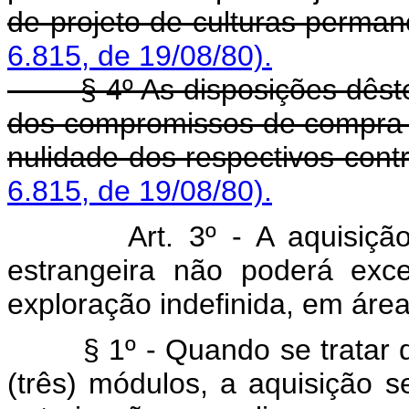
de projeto de culturas perman
6.815, de 19/08/80).
§ 4º As disposições dêst
dos compromissos de compra e
nulidade dos respectivos contr
6.815, de 19/08/80).
Art. 3º - A aquisiçã
estrangeira não poderá exc
exploração indefinida, em áre
§ 1º - Quando se tratar
(três) módulos, a aquisição s