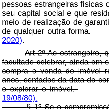
pessoas estrangeiras físicas 
seu capital social e que resi
meio de realização de garan
de qualquer outra forma.
2020)
.
Art 2º Ao estrangeiro, 
facultado celebrar, ainda em
compra e venda de imóvel ru
anos, contados da data do cont
e explorar o imóvel.
19/08/80).
§ 1º Se o compromissá