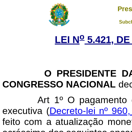
Pres
Subch
o
LEI N
5.421, DE
O PRESIDENTE DA 
CONGRESSO NACIONAL
dec
Art 1º O pagamento d
executiva (
Decreto-lei nº 96
feito com a atualização monet