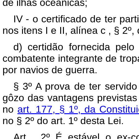
de ilhas oceânicas;
IV - o certificado de ter pa
nos itens I e II, alínea c , § 2º
d) certidão fornecida pelo 
combatente integrante de trop
por navios de guerra.
§ 3º A prova de ter servid
gôzo das vantagens previstas 
no
art. 177, § 1º, da Constit
no § 2º do art. 1º desta Lei.
Art . 2º É estável o ex-co