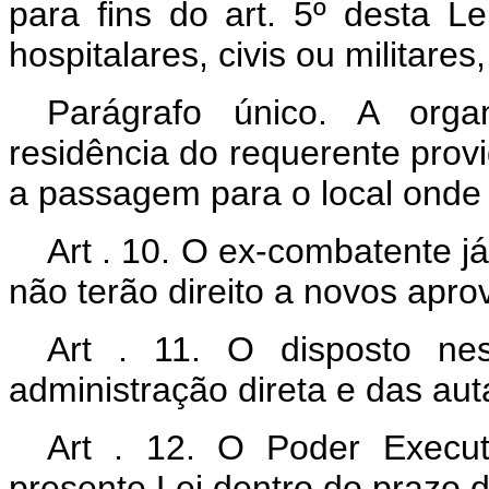
para fins do art. 5º desta L
hospitalares, civis ou militare
Parágrafo único. A orga
residência do requerente prov
a passagem para o local onde e
Art . 10. O ex-combatente j
não terão direito a novos apro
Art . 11. O disposto ne
administração direta e das aut
Art . 12. O Poder Execu
presente Lei dentro do prazo d