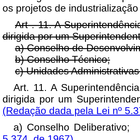
os projetos de industrialização
Art . 11. A Superintendên
dirigida por um Superintendent
a) Conselho de Desenvolvi
b) Conselho Técnico;
c) Unidades Administrativas
Art. 11. A Superintendênc
dirigida por um Superint
(Redação dada pela Lei nº 5.3
a) Conselho Deliber
5.374, de 1967)