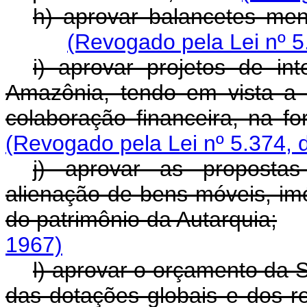
h) aprovar balancetes men
(Revogado pela Lei nº 5
i) aprovar projetos de in
Amazônia, tendo em vista a 
colaboração financeira, na fo
(Revogado pela Lei nº 5.374, 
j) aprovar as propostas
alienação de bens móveis, imó
do patrimônio da Autarquia;
1967)
l) aprovar o orçamento da
das dotações globais e dos r