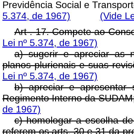
Previdência Social e Tra
5.374, de 1967)
(Vide L
Art . 17. Compete ao Conse
Lei nº 5.374, de 1967)
a) sugerir e apreciar as
planos plurienais e suas revi
Lei nº 5.374, de 1967)
b) apreciar e apresentar
Regimento Interno da SUDAM
de 1967)
c) homologar a escolha de
referem os arts. 30 e 31 da pre