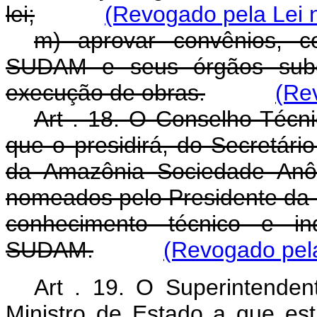
lei;
(Revogado pela Lei n
m) aprovar convênios, c
SUDAM e seus órgãos subor
execução de obras.
(Re
Art . 18. O Conselho Técn
que o presidirá, do Secretári
da Amazônia Sociedade Anô
nomeados pelo Presidente da 
conhecimento técnico e in
SUDAM.
(Revogado pela
Art . 19. O Superintende
Ministro de Estado a que est