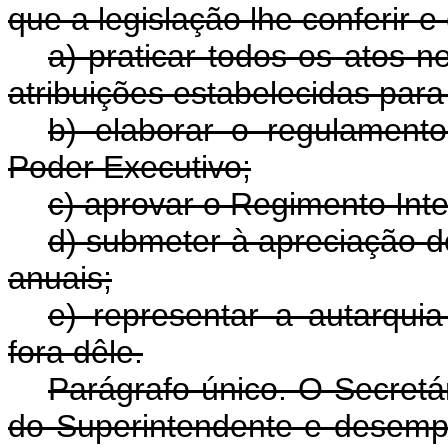
que a legislação lhe conferir 
a) praticar todos os atos
atribuições estabelecidas pa
b) elaborar o regulament
Poder Executivo;
c) aprovar o Regimento Inte
d) submeter à apreciação 
anuais;
e) representar a autarqui
fora dêle.
Parágrafo único. O Secretár
do Superintendente e desemp