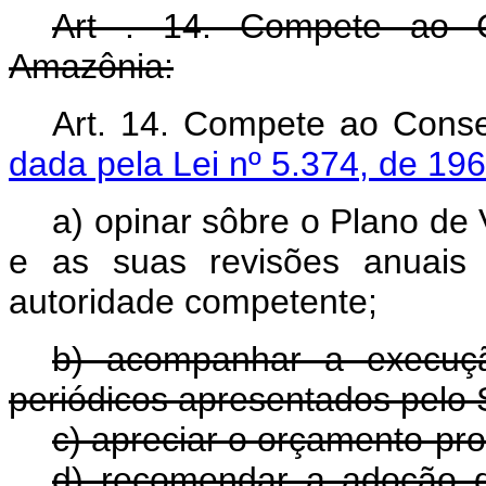
Art . 14. Compete ao C
Amazônia:
Art. 14. Compete ao C
dada pela Lei nº 5.374, de 196
a) opinar sôbre o Plano d
e as suas revisões anuais
autoridade competente;
b) acompanhar a execuçã
periódicos apresentados pelo 
c) apreciar o orçamento-pr
d) recomendar a adoção de