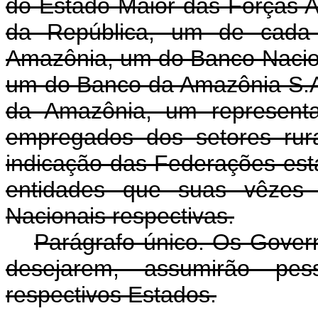
do Estado-Maior das Fôrças A
da República, um de cada E
Amazônia, um do Banco Nacio
um do Banco da Amazônia S.A
da Amazônia, um represent
empregados dos setores rural
indicação das Federações esta
entidades que suas vêzes f
Nacionais respectivas.
Parágrafo único. Os Gover
desejarem, assumirão pes
respectivos Estados.