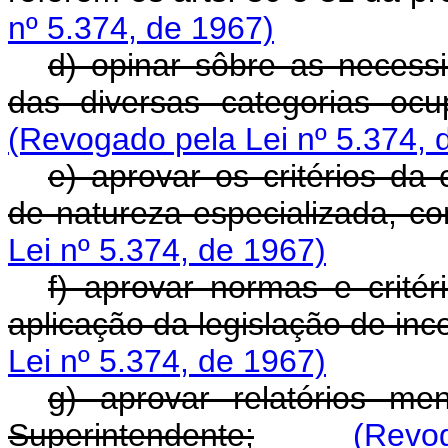
nº 5.374, de 1967)
d) opinar sôbre as necessi
das diversas categorias oc
(Revogado pela Lei nº 5.374, 
e) aprovar os critérios da
de natureza especializada, co
Lei nº 5.374, de 1967)
f) aprovar normas e critér
aplicação da legislação de ince
Lei nº 5.374, de 1967)
g) aprovar relatórios me
Superintendente;
(Revog