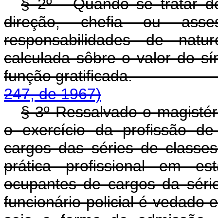
§ 2º - Quando se tratar 
direção, chefia ou asse
responsabilidades de natur
calculada sôbre o valor do 
função gratificad
247, de 1967)
§ 3º Ressalvado o magistér
o exercício da profissão de
cargos das séries de classe
prática profissional em es
ocupantes de cargos da séri
funcionário policial é vedado 