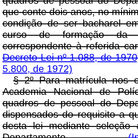
quadros de pessoal do Depar
que conte dois anos, no mínimo
condição de ser bacharel em
curso de formação da A
correspondente à ref
Decreto-Lei nº 1.088, de 1970
5.800, de 1972)
§ 2º Para matrícula nos c
Academia Nacional de Polí
quadros de pessoal do Depa
dispensados do requisito a qu
desta lei mediante seleção
Departamento.
(I