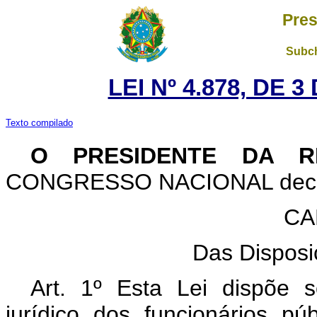
Pres
Subch
LEI Nº 4.878, DE 
Texto compilado
O
PRESIDENTE DA RE
CONGRESSO NACIONAL decreta
CA
Das Disposi
Art. 1º Esta Lei dispõe 
jurídico dos funcionários pú