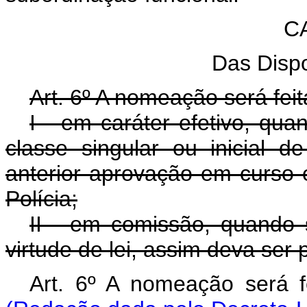
CA
Das Dispo
Art. 6º A nomeação será fei
I - em caráter efetivo, qua
classe singular ou inicial d
anterior aprovação em curso 
Polícia;
II - em comissão, quando 
virtude de lei, assim deva ser 
Art. 6º A nomeação 