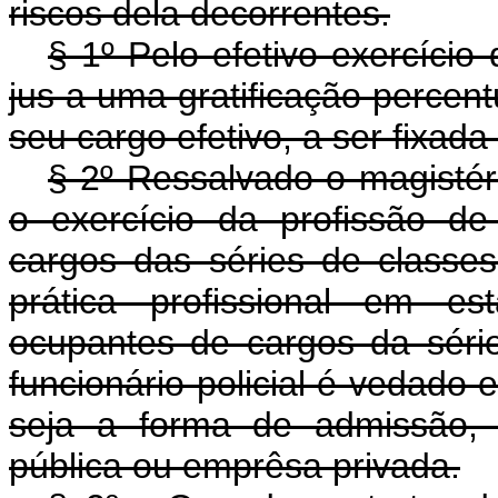
riscos dela decorrentes.
§ 1º Pelo efetivo exercício 
jus a uma gratificação percen
seu cargo efetivo, a ser fixad
§ 2º Ressalvado o magistér
o exercício da profissão de
cargos das séries de classe
prática profissional em es
ocupantes de cargos da séri
funcionário policial é vedado 
seja a forma de admissão,
pública ou emprêsa privada.