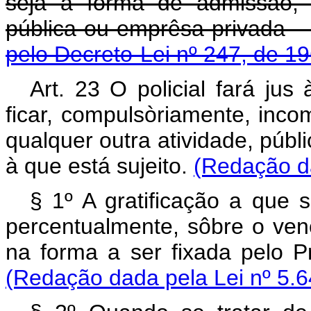
seja a forma de admissão,
pública ou emprês
pelo Decreto-Lei nº 247, de 1
Art. 23 O policial fará jus 
ficar, compulsòriamente, inc
qualquer outra atividade, públ
à que está sujeito.
(Redação da
§ 1º A gratificação a que s
percentualmente, sôbre o venc
na forma a ser fixada pelo P
(Redação dada pela Lei nº 5.6