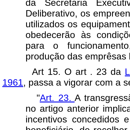
da Secretaria Execut
Deliberativo, os empree
utilizados os equipament
obedecerão às condiçõe
para o funcionamento,
produção das emprêsas b
Art 15. O art . 23 da
L
1961
, passa a vigorar com a s
"
Art. 23.
A transgress
no artigo anterior impli
incentivos concedidos 
beneficiário, de recolhe