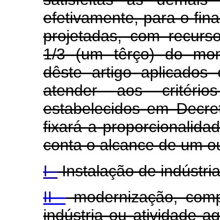
efetivamente, para o fin
projetadas, com recurso
1/3 (um têrço) do mon
dêste artigo aplicados 
atender aos critéri
estabelecidos em Decre
fixará a proporcionalida
conta o alcance de um ou
I -
Instalação de indústri
II -
modernização, comp
indústria ou atividade a