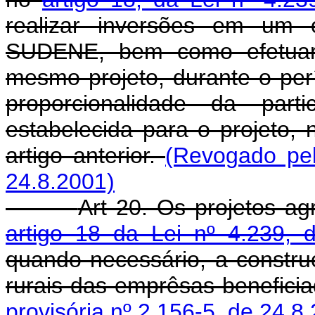
realizar inversões em um 
SUDENE, bem como efetuar
mesmo projeto, durante o per
proporcionalidade da parti
estabelecida para o projeto,
artigo anterior.
(Revogado pel
24.8.2001)
Art 20. Os projetos ag
artigo 18 da Lei nº 4.239,
quando necessário, a constru
rurais das emprêsas benefici
provisória nº 2.156-5, de 24.8