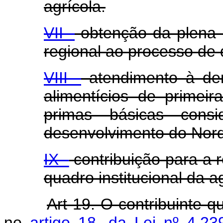
agrícola.
VII -
obtenção da plena i
regional ao processo de 
VIII -
atendimento à de
alimentícios de primei
primas básicas consi
desenvolvimento do Nord
IX -
contribuição para a 
quadro institucional da ag
Art 19. O contribuinte q
no
artigo 18, da Lei nº 4.2