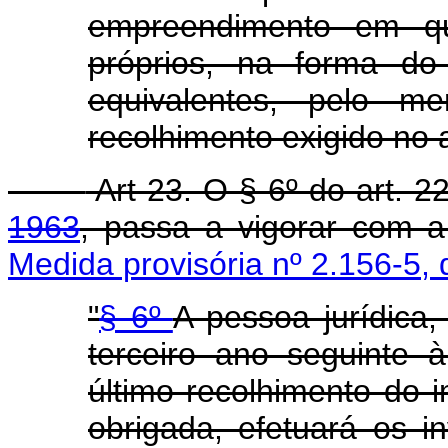
empreendimento em qu
próprios, na forma do
equivalentes, pelo m
recolhimento exigido no a
Art 23. O § 6º do art. 
1963
, passa a vigorar com 
Medida provisória nº 2.156-5,
"
§ 6º
A pessoa jurídica
terceiro ano seguinte
último recolhimento do 
obrigada, efetuará os i