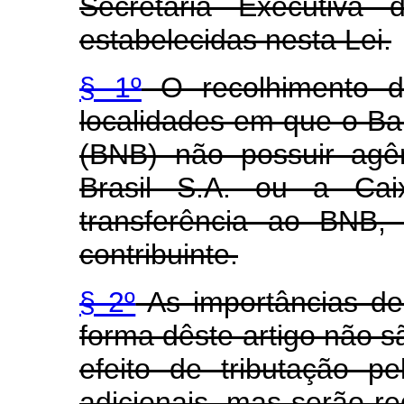
Secretaria Executiva
estabelecidas nesta Lei.
§ 1º
O recolhimento de
localidades em que o Ba
(BNB) não possuir agê
Brasil S.A. ou a Cai
transferência ao BNB,
contribuinte.
§ 2º
As importâncias dep
forma dêste artigo não s
efeito de tributação 
adicionais, mas serão r