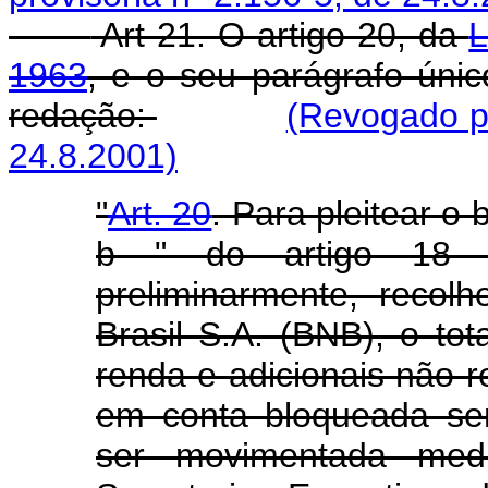
Art 21. O artigo 20, da
L
1963
, e o seu parágrafo úni
redação:
(Revogado pe
24.8.2001)
"
Art. 20
. Para pleitear o 
b " do artigo 18 a
preliminarmente, reco
Brasil S.A. (BNB), o to
renda e adicionais não re
em conta bloqueada se
ser movimentada medi