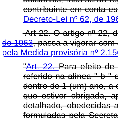
contribuinte em conta es
Decreto-Lei nº 62, de 19
Art 22. O artigo nº 22, 
de 1963
, passa a vigorar com
pela Medida provisória nº 2.15
"
Art. 22.
Para efeito de 
referido na alínea " b " 
dentro de 1 (um) ano, a 
que estiver obrigada, 
detalhado, obedecidas a
formuladas pela Secret