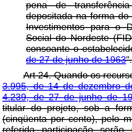
pena de transferênci
depositada na forma do 
Investimentos para o 
Social do Nordeste (FID
consoante o estabeleci
de 27 de junho de 1963
".
Art 24. Quando os recurs
3.995, de 14 de dezembro d
4.239, de 27 de junho de 1
titular do projeto, sob a fo
(cinqüenta por cento), pelo 
referida participação serão 