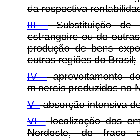
da respectiva rentabilida
III -
Substituição de 
estrangeiro ou de outra
produção de bens expor
outras regiões do Brasil;
IV -
aproveitamento de 
minerais produzidas no 
V -
absorção intensiva d
VI -
localização dos e
Nordeste, de fraco de