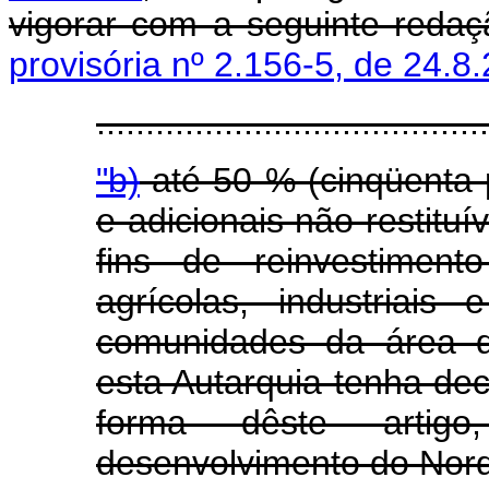
vigorar com a seguinte reda
provisória nº 2.156-5, de 24.8
........................................
"b)
até 50 % (cinqüenta 
e adicionais não restituí
fins de reinvestiment
agrícolas, industriais
comunidades da área 
esta Autarquia tenha dec
forma dêste artig
desenvolvimento do Nord