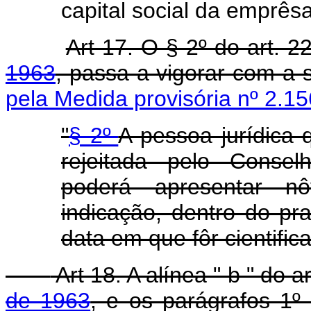
capital social da emprêsa
Art 17. O § 2º do art. 
1963
, passa a vigorar com a 
pela Medida provisória nº 2.15
"
§ 2º
A pessoa jurídica 
rejeitada pelo Conse
poderá apresentar n
indicação, dentro do p
data em que fôr cientific
Art 18. A alínea " b " do a
de 1963
, e os parágrafos 1º