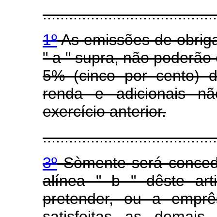
........................................
1º
As emissões de obriga
" a " supra, não poderão
5% (cinco por cento) 
renda e adicionais nã
exercício anterior.
........................................
3º
Sòmente será concedi
alínea " b " dêste art
pretender, ou a emprês
satisfeitas as demais 