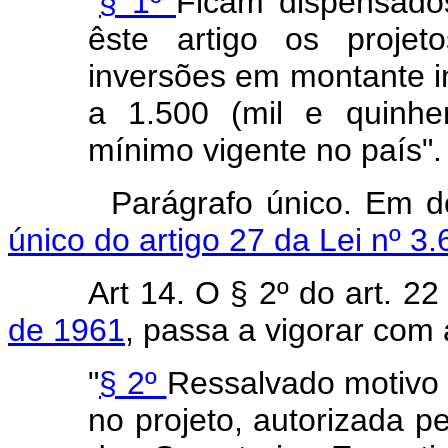
"
§ 1º
Ficam dispensados
êste artigo os proje
inversões em montante in
a 1.500 (mil e quinhe
mínimo vigente no país".
Parágrafo único. Em d
único do artigo 27 da Lei nº 3
Art 14. O § 2º do art. 2
de 1961
, passa a vigorar com
"
§ 2º
Ressalvado motivo 
no projeto, autorizada 