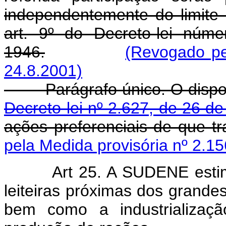
independentemente do limite 
art. 9º do Decreto-lei núm
1946.
(Revogado pe
24.8.2001)
Parágrafo único. O dispo
Decreto-lei nº 2.627, de 26 d
ações preferenciais de que tr
pela Medida provisória nº 2.15
Art 25. A SUDENE esti
leiteiras próximas dos grande
bem como a industrializaçã