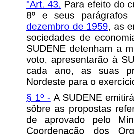
"Art. 43.
Para efeito do c
8º e seus parágrafo
dezembro de 1959
, as e
sociedades de economi
SUDENE detenham a mai
voto, apresentarão à S
cada ano, as suas pr
Nordeste para o exercíci
§ 1º -
A SUDENE emitirá,
sôbre as propostas refer
de aprovado pelo Mini
Coordenação dos Org