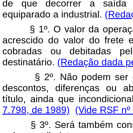
de que decorrer a saída d
equiparado a industrial.
(Redaç
§ 1º. O valor da operação
acrescido do valor do frete
cobradas ou debitadas pel
destinatário.
(Redação dada pe
§ 2º. Não podem ser dedu
descontos, diferenças ou a
título, ainda que incondicion
7.798, de 1989)
(Vide RSF nº
§ 3º. Será também consid