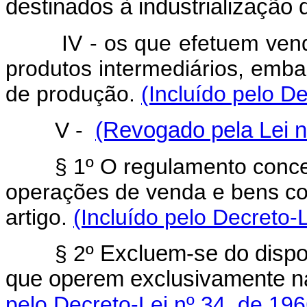
destinados à industrialização
IV - os que efetuem vendas
produtos intermediários, emb
de produção.
(Incluído pelo D
V -
(Revogado pela Lei n
§ 1º O regulamento conceitua
operações de venda e bens co
artigo.
(Incluído pelo Decreto-
§ 2º
Excluem-se do dispos
que operem exclusivamente n
pelo Decreto-Lei nº 34, de 196