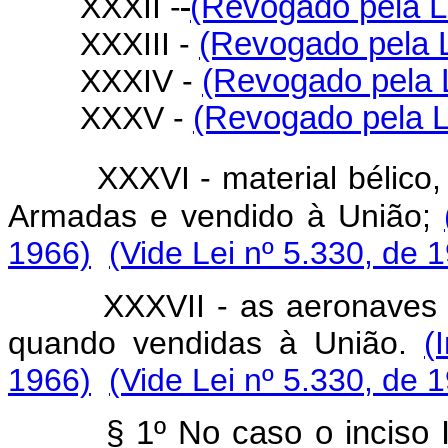
XXXII -
(Revogado pela Le
XXXIII -
(Revogado pela L
XXXIV -
(Revogado pela L
XXXV -
(Revogado pela L
XXXVI - material bélico, 
Armadas e vendido à União;
1966)
(Vide Lei nº 5.330, de 
XXXVII - as aeronaves de u
quando vendidas à União.
(
1966)
(Vide Lei nº 5.330, de 
§ 1º No caso o inciso I, q