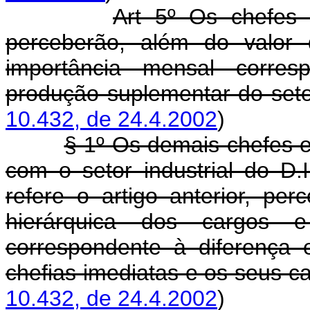
Art 5º Os chefes 
perceberão, além do valor 
importância mensal corres
produção suplementar do set
10.432, de 24.4.2002
)
§ 1º Os demais chefes e
com o setor industrial do D.
refere o artigo anterior, pe
hierárquica dos cargos 
correspondente à diferença 
chefias imediatas e os seus 
10.432, de 24.4.2002
)