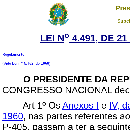
Pres
Subch
o
LEI N
4.491, DE 2
Regulamento
(Vide Lei n º 5.462, de 1968)
O PRESIDENTE DA REP
CONGRESSO NACIONAL decreta
Art 1º Os
Anexos I
e
IV, d
1960
, nas partes referentes 
P-405, passam a ter a seguint