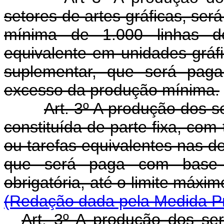
setores de artes gráficas, será
mínima de 1.000 linhas d
equivalente em unidades-gráfi
suplementar, que será paga
excesso da produção mínima.
Art. 3º A produção dos s
constituída de parte fixa, co
ou tarefas equivalentes nas d
que será paga com base 
obrigatória, até o limite máxi
(Redação dada pela Medida Pr
Art. 3º A produção dos se