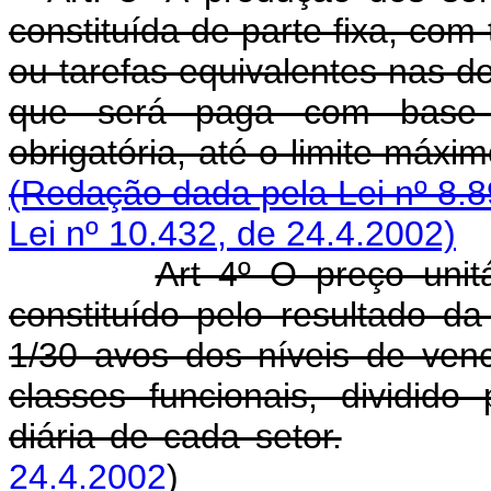
constituída de parte fixa, co
ou tarefas equivalentes nas d
que será paga com base 
obrigatória, até o limite 
(Redação dada pela Lei nº 8.8
Lei nº 10.432, de 24.4.2002)
Art 4º O preço unit
constituído pelo resultado d
1/30 avos dos níveis de ven
classes funcionais, dividido
diária de cada setor.
24.4.2002
)