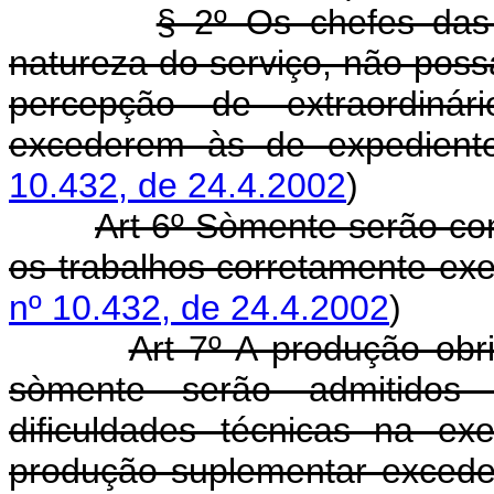
§ 2º Os chefes das 
natureza do serviço, não possa
percepção de extraordiná
excederem às de expedien
10.432, de 24.4.2002
)
Art 6º Sòmente serão con
os trabalhos corretamente ex
nº 10.432, de 24.4.2002
)
Art 7º A produção obr
sòmente serão admitidos
dificuldades técnicas na e
produção suplementar excede