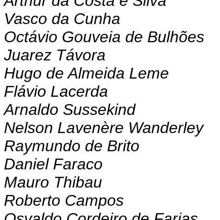
Arthur da Costa e Silva
Vasco da Cunha
Octávio Gouveia de Bulhões
Juarez Távora
Hugo de Almeida Leme
Flávio Lacerda
Arnaldo Sussekind
Nelson Lavenère Wanderley
Raymundo de Brito
Daniel Faraco
Mauro Thibau
Roberto Campos
Osvaldo Cordeiro de Farias