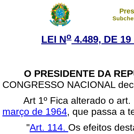
Pres
Subchef
o
LEI N
4.489, DE 1
O PRESIDENTE DA REP
CONGRESSO NACIONAL decreta
Art 1º Fica alterado o art
março de 1964
, que passa a t
"
Art. 114.
Os efeitos dest