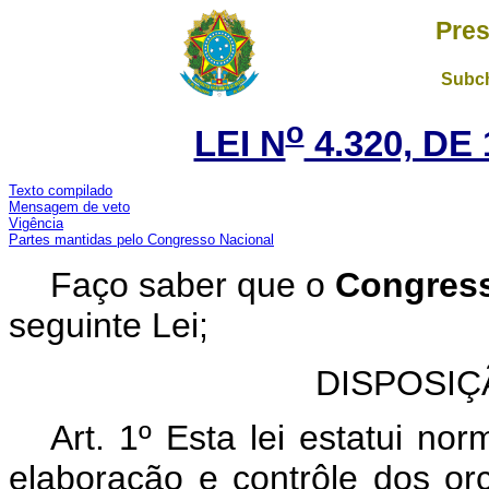
Pres
Subch
o
LEI N
4.320, DE
Texto compilado
Mensagem de veto
Vigência
Partes mantidas pelo Congresso Nacional
Faço saber que o
Congres
seguinte Lei;
DISPOSIÇ
Art. 1º Esta lei estatui nor
elaboração e contrôle dos o