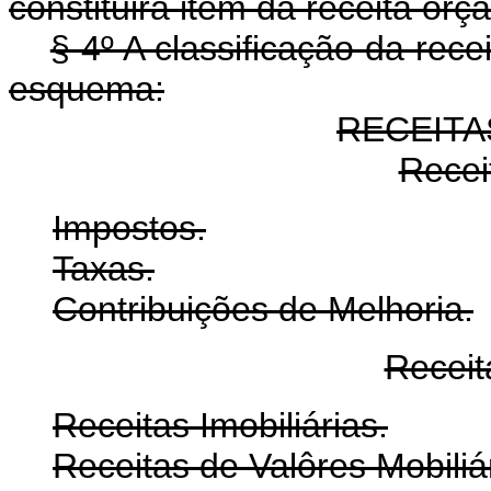
constituirá item da receita orç
§ 4º A classificação da rec
esquema:
RECEIT
Receit
Impostos.
Taxas.
Contribuições de Melhoria.
Receit
Receitas Imobiliárias.
Receitas de Valôres Mobiliá