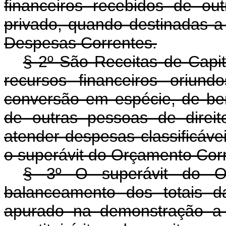
financeiros recebidos de ou
privado, quando destinadas a
Despesas Correntes.
§ 2º São Receitas de Capit
recursos financeiros oriund
conversão em espécie, de ben
de outras pessoas de direit
atender despesas classificáve
o superávit do Orçamento Cor
§ 3º O superávit do Or
balanceamento dos totais d
apurado na demonstração a