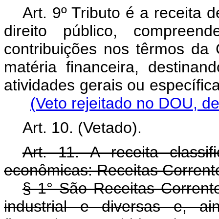
Art. 9º Tributo é a receita 
direito público, compree
contribuições nos têrmos da 
matéria financeira, destina
atividades gerais ou específic
(Veto rejeitado no DOU, d
Art. 10. (Vetado).
Art. 11. A receita classif
econômicas: Receitas Corrente
§ 1° São Receitas Correntes
industrial e diversas e, a