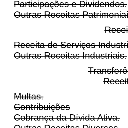
Participações e Dividendos.
Outras Receitas Patrimoniai
Recei
Receita de Serviços Industri
Outras Receitas Industriais.
Transferê
Recei
Multas.
Contribuições
Cobrança da Dívida Ativa.
Outras Receitas Diversas.