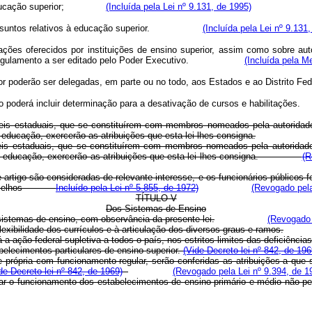
ucação superior;
(Incluída pela Lei nº 9.131, de 1995)
ntos relativos à educação superior.
(Incluída pela Lei nº 9.131
ações oferecidos por instituições de ensino superior, assim como sobre autor
rma do regulamento a ser editado pelo Poder Executivo.
(Incluída pela M
rior poderão ser delegadas, em parte ou no todo, aos Estados e ao Dist
tigo poderá incluir determinação para a desativação de cursos e habil
eis estaduais, que se constituírem com membros nomeados pela autoridade
de educação, exercerão as atribuições que esta lei lhes consigna.
is estaduais, que se constituírem com membros nomeados pela autoridade 
éria de educação, exercerão as atribuições que esta lei lhes consigna.
(R
igo são consideradas de relevante interesse, e os funcionários públicos fe
vos Conselhos
Incluído pela Lei nº 5.855, de 1972)
(Revogado pela
TÍTULO V
Dos Sistemas de Ensino
 sistemas de ensino, com observância da presente lei.
(Revogado 
exibilidade dos currículos e à articulação dos diversos graus e ramos.
á a ação federal supletiva a todos o país, nos estritos limites das deficiências
belecimentos particulares de ensino superior.
(Vide Decreto-lei nº 842, de 196
própria com funcionamento regular, serão conferidas as atribuições a que se
de Decreto-lei nº 842, de 1969)
(Revogado pela Lei nº 9.394, de 1
izar o funcionamento dos estabelecimentos de ensino primário e médio não p