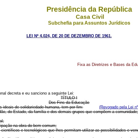
Presidência da República
Casa Civil
Subchefia para Assuntos Jurídicos
LEI Nº 4.024, DE 20 DE DEZEMBRO DE 1961.
Fixa as Diretrizes e Bases da Ed
al decreta e eu sanciono a seguinte Lei:
TÍTULO I
Dos Fins da Educação
os ideais de solidariedade humana, tem por fim:
(Revogado pela Lei nº
o, do Estado, da família e dos demais grupos que compõem a comunidade
al;
cipação na obra do bem comum;
tíficos e tecnológicos que lhes permitam utilizar as possibilidades e venc