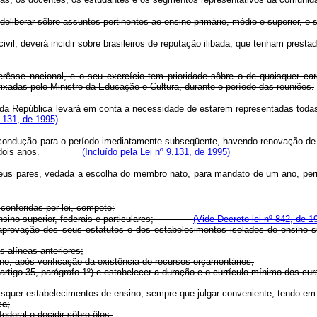
iberar sôbre assuntos pertinentes ao ensino primário, médio e superior, e se
e civil, deverá incidir sobre brasileiros de reputação ilibada, que tenham
rêsse nacional, e o seu exercício tem prioridade sôbre o de quaisquer carg
ixadas pelo Ministro da Educação e Cultura, durante o período das reuniões.
a República levará em conta a necessidade de estarem representadas todas
.131, de 1995)
recondução para o período imediatamente subseqüente, havendo renovação de
ois anos.
(Incluído pela Lei nº 9.131, de 1995)
or seus pares, vedada a escolha do membro nato, para mandato de um an
conferidas por lei, compete:
de ensino superior, federais e particulares;
(Vide Decreto-lei nº 842, de 1
 aprovação dos seus estatutos e dos estabelecimentos isolados de ensino s
 alíneas anteriores;
 após verificação da existência de recursos orçamentários;
igo 35, parágrafo 1º) e estabelecer a duração e o currículo mínimo dos curs
r estabelecimentos de ensino, sempre que julgar conveniente, tendo em vis
ca;
eral e decidir sôbre êles;