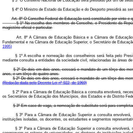
§ 3º O Conselho Nacional de Educação será presidido por um de seus
§ 4º O Ministro de Estado da Educação e do Desporto presidirá as ses
Art. 8º O Conselho Federal de Educação será constituído por vinte e
§ 1º Na escolha dos membros do Conselho, o Presidente da Repúb
magistério oficial e particular.
Art. 8º A Câmara de Educação Básica e a Câmara de Educação S
Fundamental e na Câmara de Educação Superior, o Secretário de Edu
1995)
§ 1º A escolha e nomeação dos conselheiros será feita pelo Pres
mediante consulta a entidades da sociedade civil, relacionadas às áre
§ 2º De dois em dois anos, cessará o mandato de um têrço dos mem
anos, e um têrço de quatro anos.
§ 2º De dois em dois anos, cessará o mandato de um têrço dos
(Redação dada pelo Decreto-Lei nº 922, de 1969)
§ 2º Para a Câmara de Educação Básica a consulta envolverá, necessa
os Secretários de Educação dos Municípios, dos Estados e do Distr
§ 3º Em caso de vaga, a nomeação do substituto será para completar
§ 3º Para a Câmara de Educação Superior a consulta envolverá, ne
instituições isoladas, os docentes, os estudantes e segmentos representati
§ 3º Para a Câmara de Educação Superior a consulta envolverá, ne
congreguem os reitores de universidades, os diretores de instituições 