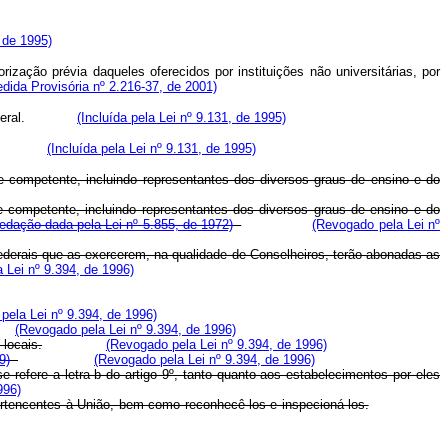
, de 1995)
ização prévia daqueles oferecidos por instituições não universitárias, por
edida Provisória nº 2.216-37, de 2001)
rito Federal.
(Incluída pela Lei nº 9.131, de 1995)
itações.
(Incluída pela Lei nº 9.131, de 1995)
 competente, incluindo representantes dos diversos graus de ensino e do
competente, incluindo representantes dos diversos graus de ensino e do
edação dada pela Lei nº 5.855, de 1972)
(Revogado pela Lei nº
derais que as exercerem, na qualidade de Conselheiros, terão abonadas as
 Lei nº 9.394, de 1996)
pela Lei nº 9.394, de 1996)
(Revogado pela Lei nº 9.394, de 1996)
 locais.
(Revogado pela Lei nº 9.394, de 1996)
9)
(Revogado pela Lei nº 9.394, de 1996)
 refere a letra b do artigo 9º, tanto quanto aos estabelecimentos por eles
996)
ertencentes à União, bem como reconhecê-los e inspecioná-los.