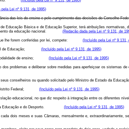
o Desporto.
(Incluído pela Lei nº 9.131, de 1995)
o pela Lei nº 9.131, de 1995)
rvância das leis do ensino e pelo cumprimento das decisões do Conselho Fed
e Educação Básica e de Educação Superior, terá atribuições normativas, d
feiçoamento da educação nacional.
(Redação dada pela Lei nº 9.131, de 19
lhe forem conferidas por lei, compete:
(Incluído pela Lei nº 9.131,
acional de Educação;
(Incluído pela Lei nº 9.131, de 1995)
ou modalidade de ensino;
(Incluído pela Lei nº 9.131, de 1995)
s problemas e deliberar sobre medidas para aperfeiçoar os sistemas de ens
 de seus conselheiros ou quando solicitado pelo Ministro de Estado da 
trito Federal;
(Incluído pela Lei nº 9.131, de 1995)
legislação educacional, no que diz respeito à integração entre os difer
stado da Educação e do Desporto.
(Incluído pela Lei nº 9.131, de 1995)
ada dois meses e suas Câmaras, mensalmente e, extraordinariamente, sem