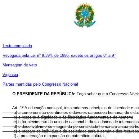
Texto compilado
Revogada pela Lei nº 9.394, de 1996, exceto os artigos 6º a 9º
Mensagem de veto
Vigência
Partes mantidas pelo Congresso Nacional
O PRESIDENTE DA REPÚBLICA:
Faço saber que o Congresso Nacion
Art. 1º A educação nacional, inspirada nos princípios de liberdade e n
a) a compreensão dos direitos e deveres da pessoa humana, do cidadã
b) o respeito à dignidade e às liberdades fundamentais do homem;
c) o fortalecimento da unidade nacional e da solidariedade internacion
d) o desenvolvimento integral da personalidade humana e a sua parti
e) o preparo do indivíduo e da sociedade para o domínio dos recursos cien
f) a preservação e expansão do patrimônio cultural;