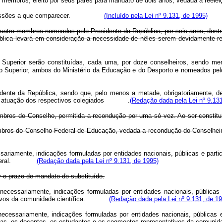
 membros, eleito por seus pares para mandato de dois anos, vedada a
sões a que comparecer.
(Incluído pela Lei nº 9.131, de 1995)
 quatro membros nomeados pelo Presidente da República, por seis anos, dent
lica levará em consideração a necessidade de nêles serem devidamente rep
uperior serão constituídas, cada uma, por doze conselheiros, sendo m
cação Superior, ambos do Ministério da Educação e do Desporto e nom
idente da República, sendo que, pelo menos a metade, obrigatoriamente, d
as de atuação dos respectivos colegiados .
(Redação dada pela Lei nº 9.131
bros do Conselho, permitida a recondução por uma só vez. Ao ser constit
 membros do Conselho Federal de Educação, vedada a recondução do Co
riamente, indicações formuladas por entidades nacionais, públicas e partic
ito Federal.
(Redação dada pela Lei nº 9.131, de 1995)
 o prazo de mandato do substituído.
cessariamente, indicações formuladas por entidades nacionais, públicas e
vos da comunidade científica.
(Redação dada pela Lei nº 9.131, de 19
cessariamente, indicações formuladas por entidades nacionais, públicas e p
isoladas, os docentes, os estudantes e os segmentos representativos da c