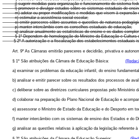
j) sugerir medidas para organização e funcionamento do sistema feder
l) promover e divulgar estudos sôbre os sistemas estaduais de ensin
m) adotar ou propor modificações e medidas que visem à expansão e 
n) estimular a assistência social escolar;
o) emitir pareceres sôbre assuntos e questões de natureza pedagógica e
p) manter intercâmbio com os conselhos estaduais de educação;
q) analisar anualmente as estatísticas do ensino e os dados comple
§ 1º Dependem de homologação do Ministro da Educação e Cultura os
§ 2º A autorização e a fiscalização dos estabelecimentos estadua
Art. 9º As Câmaras emitirão pareceres e decidirão, privativa e a
§ 1º São atribuições da Câmara de Educação Básica:
(Redaçã
a) examinar os problemas da educação infantil, do ensino fundament
b) analisar e emitir parecer sobre os resultados dos processos de a
c) deliberar sobre as diretrizes curriculares propostas pelo Minis
d) colaborar na preparação do Plano Nacional de Educação e aco
e) assessorar o Ministro de Estado da Educação e do Desporto em todo
f) manter intercâmbio com os sistemas de ensino dos Estados e do Dis
g) analisar as questões relativas à aplicação da legislação referente à
§ 2º São atribuições da Câmara de Educação Superior:
(Red