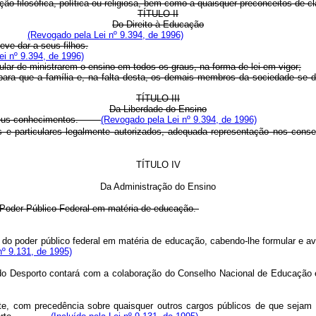
ilosófica, política ou religiosa, bem como a quaisquer preconceitos de cl
TÍTULO II
Do Direito à Educação
(Revogado pela Lei nº 9.394, de 1996)
e dar a seus filhos.
i nº 9.394, de 1996)
lar de ministrarem o ensino em todos os graus, na forma de lei em vigor;
a que a família e, na falta desta, os demais membros da sociedade se d
TÍTULO III
Da Liberdade do Ensino
itir seus conhecimentos.
(Revogado pela Lei nº 9.394, de 1996)
 e particulares legalmente autorizados, adequada representação nos conse
TÍTULO IV
Da Administração do Ensino
o Poder Público Federal em matéria de educação.
do poder público federal em matéria de educação, cabendo-lhe formular e aval
º 9.131, de 1995)
e do Desporto contará com a colaboração do Conselho Nacional de
om precedência sobre quaisquer outros cargos públicos de que sejam titul