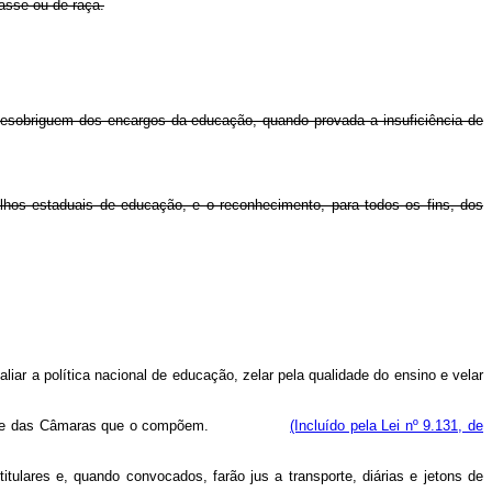
asse ou de raça.
esobriguem dos encargos da educação, quando provada a insuficiência de
lhos estaduais de educação, e o reconhecimento, para todos os fins, dos
iar a política nacional de educação, zelar pela qualidade do ensino e velar
 Educação e das Câmaras que o compõem.
(Incluído pela Lei nº 9.131, de
ares e, quando convocados, farão jus a transporte, diárias e jetons de