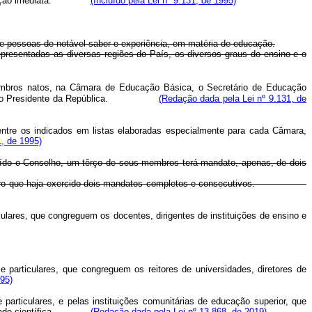
 reeleição imediata.
(Incluído pela Lei nº 9.131, de 1995)
re pessoas de notável saber e experiência, em matéria de educação.
resentadas as diversas regiões do País, os diversos graus do ensino e o
embros natos, na Câmara de Educação Básica, o Secretário de Educação
eados pelo Presidente da República.
(Redação dada pela Lei nº 9.131, de
entre os indicados em listas elaboradas especialmente para cada Câmara,
, de 1995)
uído o Conselho, um têrço de seus membros terá mandato, apenas, de dois
nselheiro que haja exercido dois mandatos completos e consecutivos.
ulares, que congreguem os docentes, dirigentes de instituições de ensino e
 particulares, que congreguem os reitores de universidades, diretores de
95)
articulares, e pelas instituições comunitárias de educação superior, que
omunidade científica.
(Redação dada pela Lei nº 13.868, de 2019)