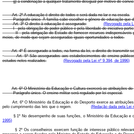
g) a condenação a qualquer tratamento desigual por motivo de convicção f
Art. 2º A educação é direito de todos e será dada no lar e na escola.
Parágrafo único. À família cabe escolher o gênero de educação que dev
Art. 3º O direito à educação é assegurado:
(Revogado pela Le
I - pela obrigação do poder público e pela liberdade de iniciativa particu
II - pela obrigação do Estado de fornecer recursos indispensáveis par
meios, de modo que sejam asseguradas iguais oportunidades a todos.
Art. 4º É assegurado a todos, na forma da lei, o direito de transm
Art. 5º São assegurados aos estabelecimentos de ensino públicos
estudos neles realizados.
(Revogado pela Lei nº 9.394, de 1996)
Art. 6º O Ministério da Educação e Cultura exercerá as atribuições d
Parágrafo único. O ensino militar será regulado por lei especial.
Art. 6º O Ministério da Educação e do Desporto exerce as atribuições 
pelo cumprimento das leis que o regem.
(Redação dada pela Lei n
§ 1º No desempenho de suas funções, o Ministério da Educação 
1995)
§ 2º Os conselheiros exercem função de interesse público relevante, c