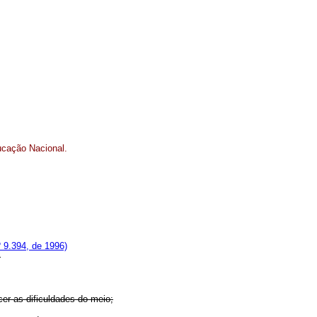
ucação Nacional.
 9.394, de 1996)
;
er as dificuldades do meio;