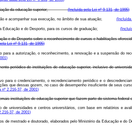
liação da educação superior;
(Incluída pela Lei nº 9.131, de 1995)
o e acompanhar sua execução, no âmbito de sua atuação;
(Incluída
da Educação e do Desporto, para os cursos de graduação;
(Incluí
cação e do Desporto sobre o reconhecimento de cursos e habilitações oferecid
pela Lei nº 9.131, de 1995)
o para a autorização, o reconhecimento, a renovação e a suspensão do recon
2001)
mento periódico de instituições de educação superior, inclusive de universi
vo para o credenciamento, o recredenciamento periódico e o descredenciame
uições que dessas gozem, no caso de desempenho insuficiente de seus cur
 nº 2.216-37, de 2001)
 demais instituições de educação superior que fazem parte do sistema 
co de universidades e centros universitários, com base em relatórios e a
2.216-37, de 2001)
s de mestrado e doutorado, elaborados pelo Ministério da Educação e do D