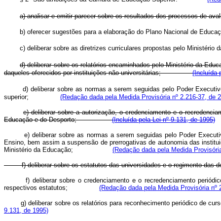
a) analisar e emitir parecer sobre os resultados dos processos de ava
b) oferecer sugestões para a elaboração do Plano Nacional de Educaçã
c) deliberar sobre as diretrizes curriculares propostas pelo Ministério 
d) deliberar sobre os relatórios encaminhados pelo Ministério da Edu
daqueles oferecidos por instituições não universitárias;
(Incluída 
d) deliberar sobre as normas a serem seguidas pelo Poder Executiv
superior;
(Redação dada pela Medida Provisória nº 2.216-37, de 
e) deliberar sobre a autorização, o credenciamento e o recredencia
Educação e do Desporto;
(Incluída pela Lei nº 9.131, de 1995)
e) deliberar sobre as normas a serem seguidas pelo Poder Executi
Ensino, bem assim a suspensão de prerrogativas de autonomia das instit
Ministério da Educação;
(Redação dada pela Medida Provisória
f) deliberar sobre os estatutos das universidades e o regimento das
f) deliberar sobre o credenciamento e o recredenciamento periódi
respectivos estatutos;
(Redação dada pela Medida Provisória nº 
g) deliberar sobre os relatórios para reconhecimento periódico de curso
9.131, de 1995)