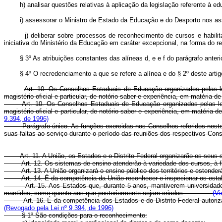
h) analisar questões relativas à aplicação da legislação referente à ed
i) assessorar o Ministro de Estado da Educação e do Desporto nos assu
j) deliberar sobre processos de reconhecimento de cursos e habilit
iniciativa do Ministério da Educação em caráter excepcional, na fo
§ 3º As atribuições constantes das alíneas d, e e f do parágrafo ante
§ 4º O recredenciamento a que se refere a alínea e do § 2º deste ar
Art. 10. Os Conselhos Estaduais de Educação organizados pelas l
magistério oficial e particular, de notório saber e experiência, em matéria 
Art. 10. Os Conselhos Estaduais de Educação organizados pelas le
magistério oficial e particular, de notório saber e experiência, em mat
9.394, de 1996)
Parágrafo único. As funções exercidas nos Conselhos referidos neste art
suas faltas ao serviço durante o período das reuniões dos respecti
Art. 11. A União, os Estados e o Distrito Federal organizarão os seus
Art. 12. Os sistemas de ensino atenderão à variedade dos cursos, à fl
Art. 13. A União organizará o ensino público dos territórios e estender
Art. 14. É da competência da União reconhecer e inspecionar os esta
Art. 15. Aos Estados que, durante 5 anos, mantiverem universidade 
mantidos, como quanto aos que posteriormente sejam criados.
(Vi
Art. 16. É da competência dos Estados e do Distrito Federal autor
(Revogado pela Lei nº 9.394, de 1996)
§ 1º São condições para o reconhecimento: