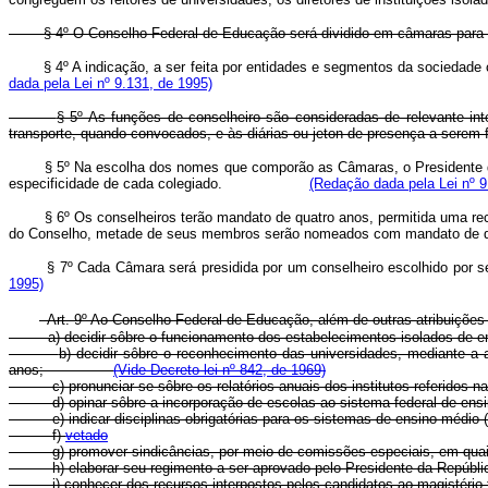
§ 4º O Conselho Federal de Educação será dividido em câmaras para del
§ 4º A indicação, a ser feita por entidades e segmentos da sociedad
dada pela Lei nº 9.131, de 1995)
§ 5º As funções de conselheiro são consideradas de relevante inte
transporte, quando convocados, e às diárias ou jeton de presença a serem f
§ 5º Na escolha dos nomes que comporão as Câmaras, o Presidente d
especificidade de cada colegiado.
(Redação dada pela Lei nº 9
§ 6º Os conselheiros terão mandato de quatro anos, permitida uma 
do Conselho, metade de seus membros serão nomeados com mandato de d
§ 7º Cada Câmara será presidida por um conselheiro escolhido p
1995)
Art. 9º Ao Conselho Federal de Educação, além de outras atribuições 
a) decidir sôbre o funcionamento dos estabelecimentos isolados 
b) decidir sôbre o reconhecimento das universidades, mediante a
anos;
(Vide Decreto-lei nº 842, de 1969)
c) pronunciar-se sôbre os relatórios anuais dos institutos referidos nas
d) opinar sôbre a incorporação de escolas ao sistema federal de ensino,
e) indicar disciplinas obrigatórias para os sistemas de ensino médio (art
f)
vetado
g) promover sindicâncias, por meio de comissões especiais, em quaisque
h) elaborar seu regimento a ser aprovado pelo Presidente da Repúbli
i) conhecer dos recursos interpostos pelos candidatos ao magistério fed