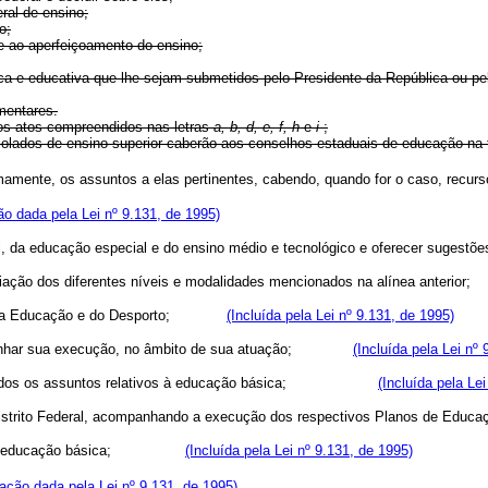
al de ensino;
o;
ao aperfeiçoamento do ensino;
 educativa que lhe sejam submetidos pelo Presidente da República ou pelo
mentares.
 atos compreendidos nas letras
a, b, d, e, f, h
e
i
;
is isolados de ensino superior caberão aos conselhos estaduais de educaçã
utonomamente, os assuntos a elas pertinentes, cabendo, quando for o cas
o dada pela Lei nº 9.131, de 1995)
al, da educação especial e do ensino médio e tecnológico e oferecer
valiação dos diferentes níveis e modalidades mencionados na alínea a
tério da Educação e do Desporto;
(Incluída pela Lei nº 9.131, de 1995)
mpanhar sua execução, no âmbito de sua atuação;
(Incluída pela Lei nº
s os assuntos relativos à educação básica;
(Incluída pela Le
trito Federal, acompanhando a execução dos respectivos Planos de Educa
 educação básica;
(Incluída pela Lei nº 9.131, de 1995)
ação dada pela Lei nº 9.131, de 1995)