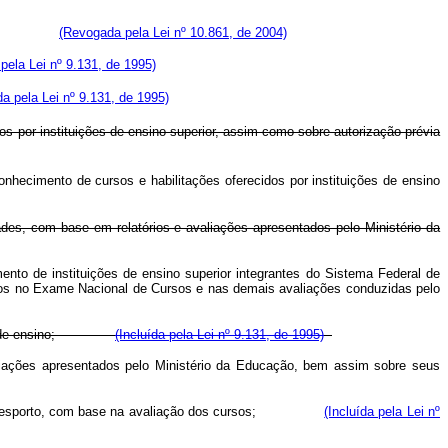
(Revogada pela Lei nº 10.861, de 2004)
 pela Lei nº 9.131, de 1995)
da pela Lei nº 9.131, de 1995)
os por instituições de ensino superior, assim como sobre autorização prévia
hecimento de cursos e habilitações oferecidos por instituições de ensino
dades, com base em relatórios e avaliações apresentados pelo Ministério da
nto de instituições de ensino superior integrantes do Sistema Federal de
sos no Exame Nacional de Cursos e nas demais avaliações conduzidas pelo
federal de ensino;
(Incluída pela Lei nº 9.131, de 1995)
valiações apresentados pelo Ministério da Educação, bem assim sobre seus
esporto, com base na avaliação dos cursos;
(Incluída pela Lei nº