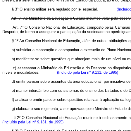
presença a serem fixados pelo Ministro de Estado da Educação e d
§ 3º O ensino militar será regulado por lei especial.
(Incluíd
Art. 7º Ao Ministério da Educação e Cultura incumbe velar pela obse
Art. 7º O Conselho Nacional de Educação, composto pelas Câmaras d
Desporto, de forma a assegurar a participação da sociedade no aper
§ 1º Ao Conselho Nacional de Educação, além de outras atribuições que 
a) subsidiar a elaboração e acompanhar a execução do Plano N
b) manifestar-se sobre questões que abranjam mais de um nível 
c) assessorar o Ministério da Educação e do Desporto no diagnóstico do
níveis e modalidades;
(Incluído pela Lei nº 9.131, de 1995)
d) emitir parecer sobre assuntos da área educacional, por iniciativa
e) manter intercâmbio com os sistemas de ensino dos Estados e do Dis
f) analisar e emitir parecer sobre questões relativas à aplicação da 
g) elaborar o seu regimento, a ser aprovado pelo Ministro de E
§ 2º O Conselho Nacional de Educação reunir-se-á ordinariamente a c
(Incluído pela Lei nº 9.131, de 1995)