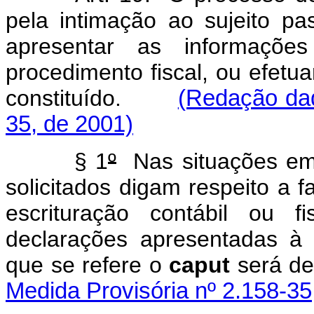
pela intimação ao sujeito pa
apresentar as informaçõe
procedimento fiscal, ou efetuar
constituído.
(Redação dad
35, de 2001)
§ 1
º
Nas situações em
solicitados digam respeito a 
escrituração contábil ou f
declarações apresentadas à a
que se refere o
caput
será d
Medida Provisória nº 2.158-35