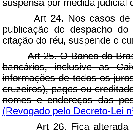
suspensa por medida judicial 
Art 24. Nos casos de c
publicação do despacho do 
citação do réu, suspende o cu
Art 25. O Banco do Bras
bancários, inclusive as Ca
informações de todos os juros
cruzeiros), pagos ou creditad
nomes e endereços das pes
(Revogado pelo Decreto-Lei n
Art 26. Fica alterada