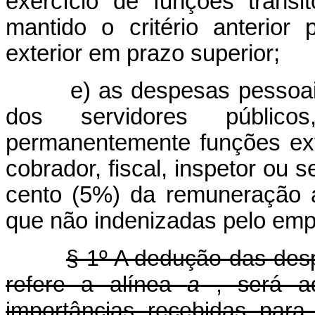
exercício de funções transi
mantido o critério anterio
exterior em prazo superior;
e) as despesas pessoais 
dos servidores públi
permanentemente funções ext
cobrador, fiscal, inspetor ou s
cento (5%) da remuneração 
que não indenizadas pelo emp
§ 1º A dedução das des
refere a alínea
a
, será ad
importâncias recebidas para