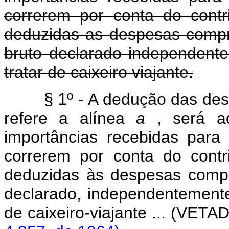
correrem por conta do cont
deduzidas as despesas comp
bruto declarado independen
tratar de caixeiro viajante.
§ 1º
- A dedução das des
refere a alínea
a
, será ad
importâncias recebidas para
correrem por conta do cont
deduzidas às despesas comp
declarado, independentement
de caixeiro-viajante ... 