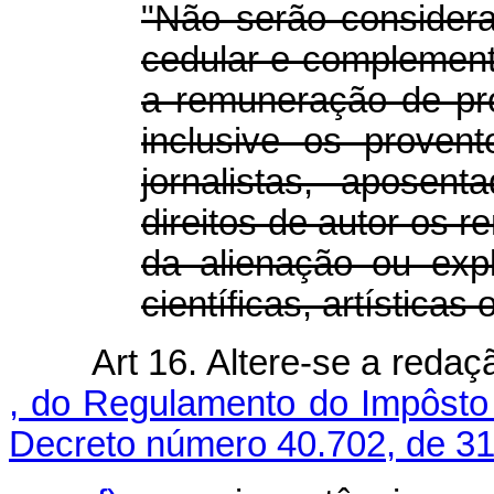
"Não serão considera
cedular e complementa
a remuneração de pro
inclusive os proven
jornalistas, aposen
direitos de autor os
da alienação ou expl
científicas, artísticas 
Art 16. Altere-se a reda
, do Regulamento do Impôsto
Decreto número 40.702, de 3