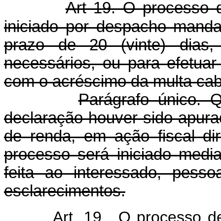
Art 19. O processo
iniciado por despacho manda
prazo de 20 (vinte) dias, 
necessários, ou para efetuar
com o acréscimo da multa cab
Parágrafo único. 
declaração houver sido apura
de renda, em ação fiscal dir
processo será iniciado media
feita ao interessado, pesso
esclarecimentos.
Art. 19. O processo de