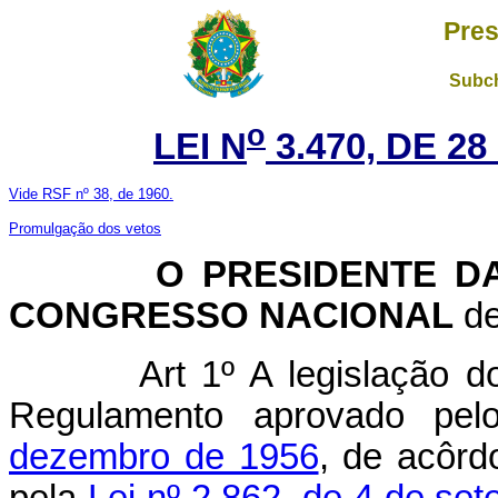
Pres
Subch
o
LEI N
3.470, DE 2
Vide RSF nº 38, de 1960.
Promulgação dos vetos
O PRESIDENTE DA 
CONGRESSO NACIONAL
de
Art 1º A legislação 
Regulamento aprovado pe
dezembro de 1956
, de acôrd
pela
Lei nº 2.862, de 4 de se