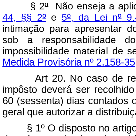
§ 2
º
Não enseja a aplic
44, §§ 2
º
e
5
º
, da Lei n
º
9.
intimação para apresentar d
sob a responsabilidade d
impossibilidade material 
Medida Provisória nº 2.158-35
Art 20. No caso de r
impôsto deverá ser recolhido
60 (sessenta) dias contados 
geral que autorizar a distribu
§ 1º O disposto no artigo 